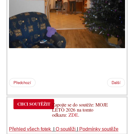
Předchozí
Další
CHCI SOUTĚŽIT
Zapojte se do soutěže: MOJE
LÉTO 2026 na tomto
odkazu:
ZDE
.
Přehled všech fotek
|
O soutěži
|
Podmínky soutěže