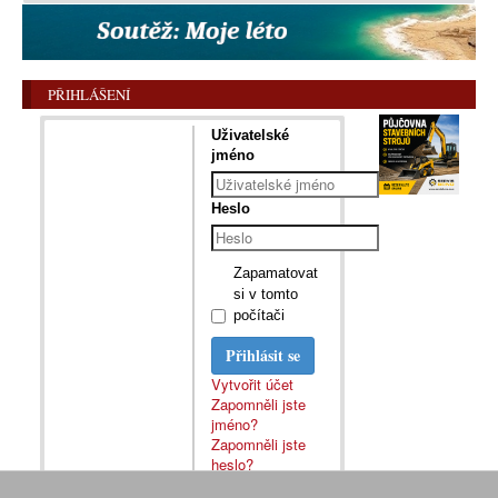
PŘIHLÁŠENÍ
Uživatelské
jméno
Heslo
Zapamatovat
si v tomto
počítači
Přihlásit se
Vytvořit účet
Zapomněli jste
jméno?
Zapomněli jste
heslo?