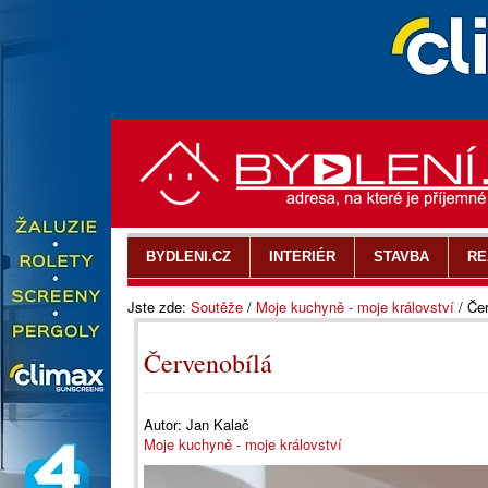
BYDLENI.CZ
INTERIÉR
STAVBA
RE
Jste zde:
Soutěže
/
Moje kuchyně - moje království
/
Čer
Červenobílá
Autor:
Jan Kalač
Moje kuchyně - moje království