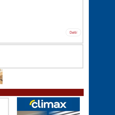
Další