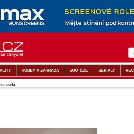
ALITY
HOBBY A ZAHRADA
SOUTĚŽE
SERIÁLY
REC
venobílá