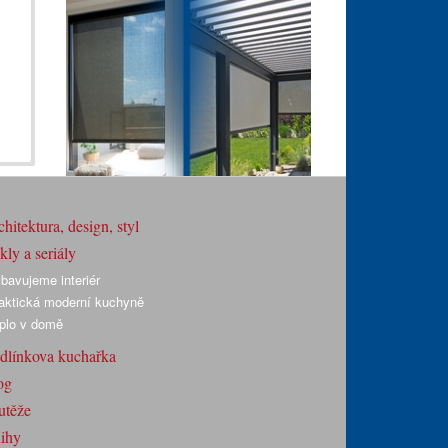
hitektura, design, styl
ly a seriály
bavujeme interiér
aktická moderní kuchyně
plo v domě
dlínkova kuchařka
og
utěže
ihy