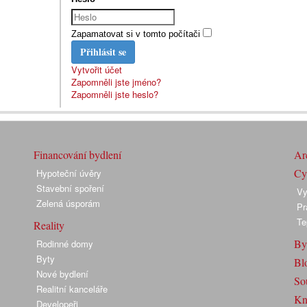
Zapamatovat si v tomto počítači
Přihlásit se
Vytvořit účet
Zapomněli jste jméno?
Zapomněli jste heslo?
Financování bydlení
Arc
Cyk
Hypoteční úvěry
Stavební spoření
Vy
Zelená úsporám
Pr
Te
Reality
By
Rodinné domy
Byty
Bl
Nové bydlení
So
Realitní kanceláře
Kn
Developeři