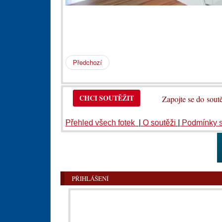
Předchozí
CHCI SOUTĚŽIT
Zapojte se do so
Přehled všech fotek
|
O soutěži
|
Podmínky 
PŘIHLÁŠENÍ