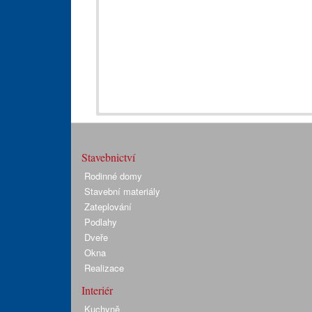
Stavebnictví
Rodinné domy
Stavební materiály
Zateplování
Podlahy
Dveře
Okna
Realizace
Interiér
Kuchyně