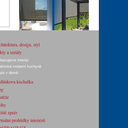
hitektura, design, styl
ly a seriály
bavujeme interiér
aktická moderní kuchyně
plo v domě
dlínkova kuchařka
og
utěže
ihy
iště zpráv
tuální prohlídky interiérů
BSTRACT.CZ