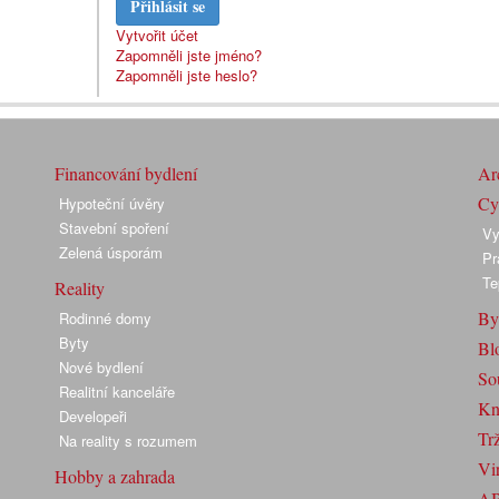
Přihlásit se
Vytvořit účet
Zapomněli jste jméno?
Zapomněli jste heslo?
Financování bydlení
Arc
Cyk
Hypoteční úvěry
Stavební spoření
Vy
Zelená úsporám
Pr
Te
Reality
By
Rodinné domy
Byty
Bl
Nové bydlení
So
Realitní kanceláře
Kn
Developeři
Trž
Na reality s rozumem
Vir
Hobby a zahrada
A