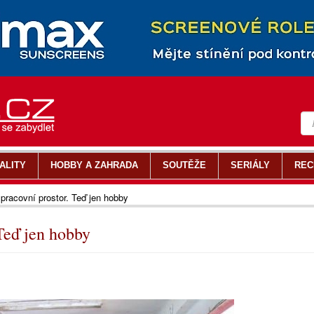
ALITY
HOBBY A ZAHRADA
SOUTĚŽE
SERIÁLY
REC
 pracovní prostor. Teď jen hobby
 Teď jen hobby