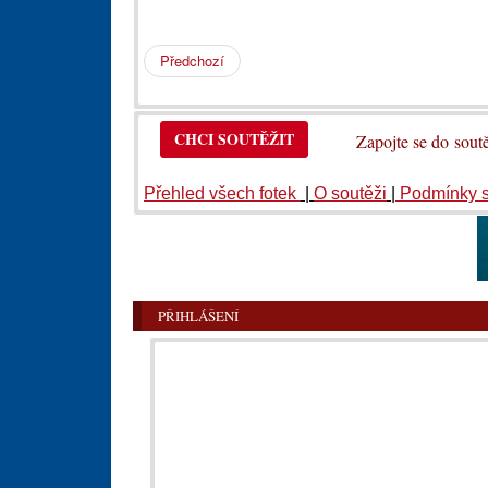
Předchozí
CHCI SOUTĚŽIT
Zapojte se do so
Přehled všech fotek
|
O soutěži
|
Podmínky 
PŘIHLÁŠENÍ