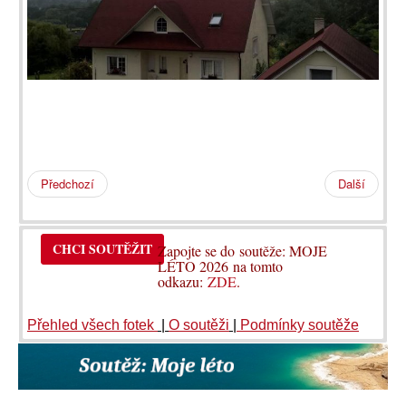
Předchozí
Další
CHCI SOUTĚŽIT
Zapojte se do soutěže: MOJE
LÉTO 2026 na tomto
odkazu:
ZDE
.
Přehled všech fotek
|
O soutěži
|
Podmínky soutěže