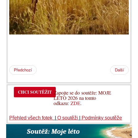
Předchozí
Další
CHCI SOUTĚŽIT
Zapojte se do soutěže: MOJE
LÉTO 2026 na tomto
odkazu:
ZDE
.
Přehled všech fotek
|
O soutěži
|
Podmínky soutěže