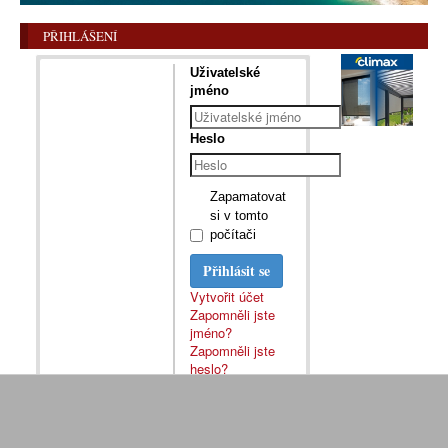
PŘIHLÁŠENÍ
Uživatelské
jméno
Heslo
Zapamatovat
si v tomto
počítači
Přihlásit se
Vytvořit účet
Zapomněli jste
jméno?
Zapomněli jste
heslo?