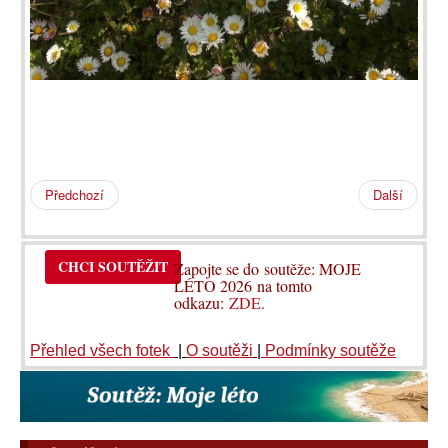
Předchozí
Další
CHCI SOUTĚŽIT
Zapojte se do soutěže: MOJE
LÉTO 2026 na tomto
odkazu:
ZDE
.
Přehled všech fotek
|
O soutěži
|
Podmínky soutěže