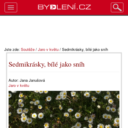
Toggle
navigation
Jste zde:
Soutěže
/
Jaro v květu
/
Sedmikrásky, bílé jako sníh
Sedmikrásky, bílé jako sníh
Autor:
Jana Janušová
Jaro v květu