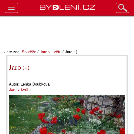
Toggle
navigation
Jste zde:
Soutěže
/
Jaro v květu
/
Jaro :-)
Jaro :-)
Autor:
Lenka Doubková
Jaro v květu