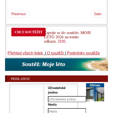
Předchozí
Další
CHCI SOUTĚŽIT
Zapojte se do soutěže: MOJE
LÉTO 2026 na tomto
odkazu:
ZDE
.
Přehled všech fotek
|
O soutěži
|
Podmínky soutěže
PŘIHLÁŠENÍ
Uživatelské
jméno
Heslo