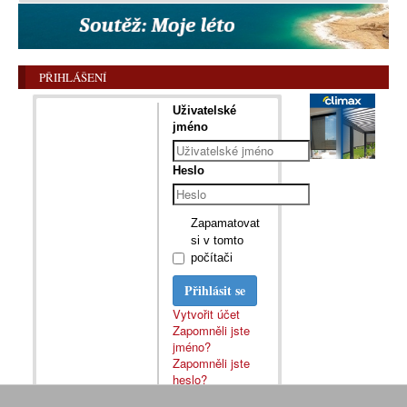
PŘIHLÁŠENÍ
Uživatelské
jméno
Heslo
Zapamatovat
si v tomto
počítači
Přihlásit se
Vytvořit účet
Zapomněli jste
jméno?
Zapomněli jste
heslo?