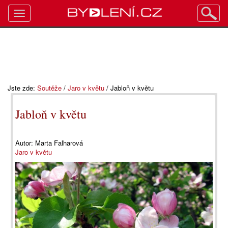
Toggle
navigation
Jste zde:
Soutěže
/
Jaro v květu
/
Jabloň v květu
Jabloň v květu
Autor:
Marta Falharová
Jaro v květu