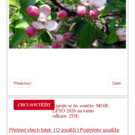
Předchozí
Další
CHCI SOUTĚŽIT
Zapojte se do soutěže: MOJE
LÉTO 2026 na tomto
odkazu:
ZDE
.
Přehled všech fotek
|
O soutěži
|
Podmínky soutěže