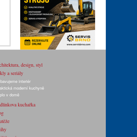
hitektura, design, styl
ly a seriály
bavujeme interiér
aktická moderní kuchyně
plo v domě
dlínkova kuchařka
og
utěže
ihy