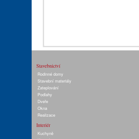
Stavebnictví
Rodinné domy
Stavební materiály
Zateplování
Podlahy
Dveře
Okna
Realizace
Interiér
Kuchyně