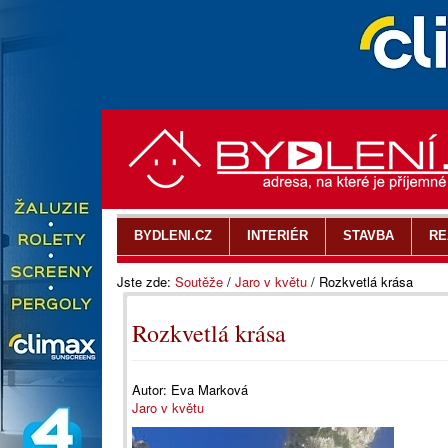
BYDLENI.CZ
INTERIÉR
STAVBA
RE
Jste zde:
Soutěže
/
Jaro v květu
/
Rozkvetlá krása
Rozkvetlá krása
Autor:
Eva Marková
Jaro v květu