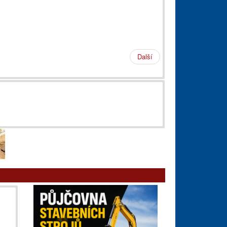
Další