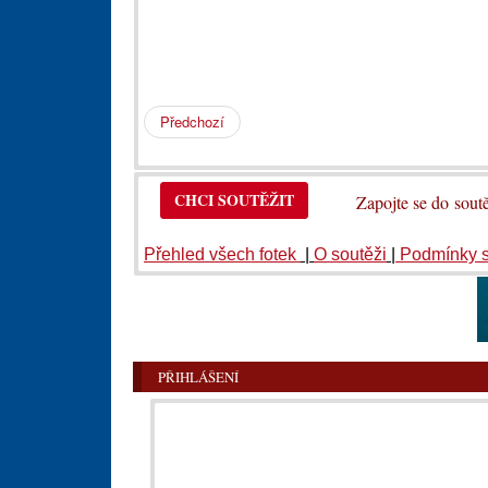
Předchozí
CHCI SOUTĚŽIT
Zapojte se do so
Přehled všech fotek
|
O soutěži
|
Podmínky 
PŘIHLÁŠENÍ