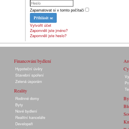
Zapamatovat si v tomto počítači
Přihlásit se
Vytvořit účet
Zapomněli jste jméno?
Zapomněli jste heslo?
Financování bydlení
Arc
Cyk
Hypoteční úvěry
Stavební spoření
Vy
Zelená úsporám
Pr
Te
Reality
By
Rodinné domy
Byty
Bl
Nové bydlení
So
Realitní kanceláře
Kn
Developeři