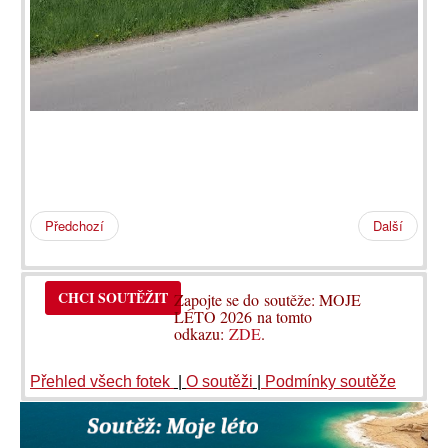
Předchozí
Další
CHCI SOUTĚŽIT
Zapojte se do soutěže: MOJE
LÉTO 2026 na tomto
odkazu:
ZDE
.
Přehled všech fotek
|
O soutěži
|
Podmínky soutěže