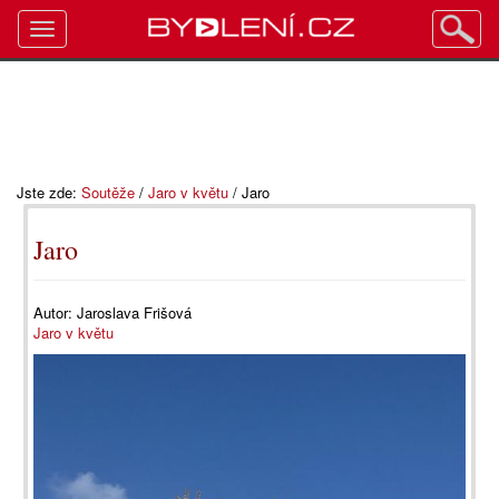
Toggle
navigation
Jste zde:
Soutěže
/
Jaro v květu
/
Jaro
Jaro
Autor:
Jaroslava Frišová
Jaro v květu