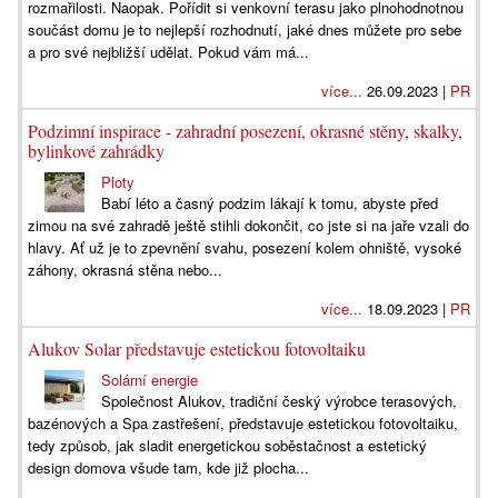
rozmařilosti. Naopak. Pořídit si venkovní terasu jako plnohodnotnou
součást domu je to nejlepší rozhodnutí, jaké dnes můžete pro sebe
a pro své nejbližší udělat. Pokud vám má...
více...
26.09.2023 |
PR
Podzimní inspirace - zahradní posezení, okrasné stěny, skalky,
bylinkové zahrádky
Ploty
Babí léto a časný podzim lákají k tomu, abyste před
zimou na své zahradě ještě stihli dokončit, co jste si na jaře vzali do
hlavy. Ať už je to zpevnění svahu, posezení kolem ohniště, vysoké
záhony, okrasná stěna nebo...
více...
18.09.2023 |
PR
Alukov Solar představuje estetickou fotovoltaiku
Solární energie
Společnost Alukov, tradiční český výrobce terasových,
bazénových a Spa zastřešení, představuje estetickou fotovoltaiku,
tedy způsob, jak sladit energetickou soběstačnost a estetický
design domova všude tam, kde již plocha...