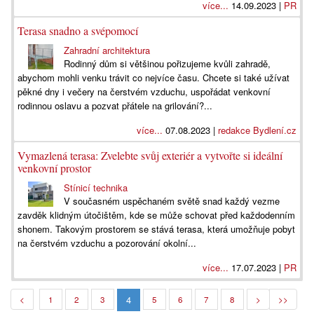
více...
14.09.2023 |
PR
Terasa snadno a svépomocí
Zahradní architektura
Rodinný dům si většinou pořizujeme kvůli zahradě,
abychom mohli venku trávit co nejvíce času. Chcete si také užívat
pěkné dny i večery na čerstvém vzduchu, uspořádat venkovní
rodinnou oslavu a pozvat přátele na grilování?...
více...
07.08.2023 |
redakce Bydlení.cz
Vymazlená terasa: Zvelebte svůj exteriér a vytvořte si ideální
venkovní prostor
Stínicí technika
V současném uspěchaném světě snad každý vezme
zavděk klidným útočištěm, kde se může schovat před každodenním
shonem. Takovým prostorem se stává terasa, která umožňuje pobyt
na čerstvém vzduchu a pozorování okolní...
více...
17.07.2023 |
PR
4
<
1
2
3
5
6
7
8
>
>>