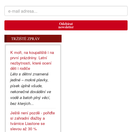
Odebírat
newsletter
TRŽIŠTĚ ZPRÁV
K moři, na koupaliště i na
první prázdniny. Letní
nezbytnosti, které ocení
děti i rodiče
Léto s dětmi znamená
jediné – mokré plavky,
písek úplně všude,
nekonečné dovádění ve
vodě a batoh plný věcí,
bez kterých...
Ještě není pozdě - pořiďte
si zahradní dlažby a
tvárnice Liastone se
slevou až 30 %