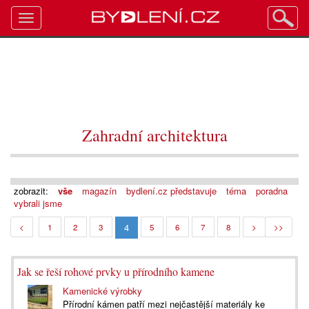
Toggle
navigation
Zahradní architektura
zobrazit:
vše
magazín
bydlení.cz představuje
téma
poradna
vybrali jsme
4
<
1
2
3
5
6
7
8
>
>>
Jak se řeší rohové prvky u přírodního kamene
Kamenické výrobky
Přírodní kámen patří mezi nejčastější materiály ke