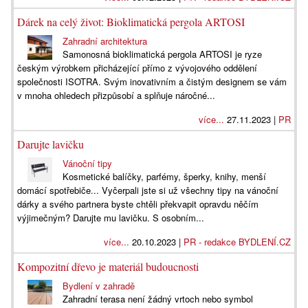
Dárek na celý život: Bioklimatická pergola ARTOSI
Zahradní architektura
Samonosná bioklimatická pergola ARTOSI je ryze
českým výrobkem přicházející přímo z vývojového oddělení
společnosti ISOTRA. Svým inovativním a čistým designem se vám
v mnoha ohledech přizpůsobí a splňuje náročné...
více...
27.11.2023 |
PR
Darujte lavičku
Vánoční tipy
Kosmetické balíčky, parfémy, šperky, knihy, menší
domácí spotřebiče... Vyčerpali jste si už všechny tipy na vánoční
dárky a svého partnera byste chtěli překvapit opravdu něčím
výjimečným? Darujte mu lavičku. S osobním...
více...
20.10.2023 |
PR - redakce BYDLENÍ.CZ
Kompozitní dřevo je materiál budoucnosti
Bydlení v zahradě
Zahradní terasa není žádný vrtoch nebo symbol