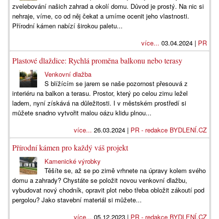
zvelebování našich zahrad a okolí domu. Důvod je prostý. Na nic si
nehraje, víme, co od něj čekat a umíme ocenit jeho vlastnosti.
Přírodní kámen nabízí širokou paletu...
více...
03.04.2024 |
PR
Plastové dlaždice: Rychlá proměna balkonu nebo terasy
Venkovní dlažba
S blížícím se jarem se naše pozornost přesouvá z
interiéru na balkon a terasu. Prostor, který po celou zimu ležel
ladem, nyní získává na důležitosti. I v městském prostředí si
můžete snadno vytvořit malou oázu klidu plnou...
více...
26.03.2024 |
PR - redakce BYDLENÍ.CZ
Přírodní kámen pro každý váš projekt
Kamenické výrobky
Těšíte se, až se po zimě vrhnete na úpravy kolem svého
domu a zahrady? Chystáte se položit novou venkovní dlažbu,
vybudovat nový chodník, opravit plot nebo třeba obložit zákoutí pod
pergolou? Jako stavební materiál si můžete...
více...
05.12.2023 |
PR - redakce BYDLENÍ.CZ