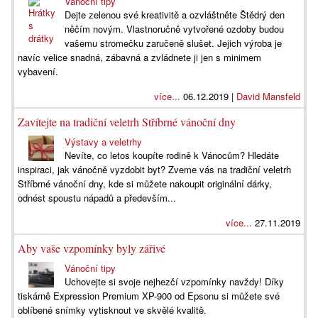
Vánoční tipy
Dejte zelenou své kreativitě a ozvláštněte Štědrý den
něčím novým. Vlastnoručně vytvořené ozdoby budou
vašemu stromečku zaručeně slušet. Jejich výroba je
navíc velice snadná, zábavná a zvládnete ji jen s minimem
vybavení.
více...
06.12.2019 |
David Mansfeld
Zavítejte na tradiční veletrh Stříbrné vánoční dny
Výstavy a veletrhy
Nevíte, co letos koupíte rodině k Vánocům? Hledáte
inspiraci, jak vánočně vyzdobit byt? Zveme vás na tradiční veletrh
Stříbrné vánoční dny, kde si můžete nakoupit originální dárky,
odnést spoustu nápadů a především...
více...
27.11.2019
Aby vaše vzpomínky byly zářivé
Vánoční tipy
Uchovejte si svoje nejhezčí vzpomínky navždy! Díky
tiskárně Expression Premium XP-900 od Epsonu si můžete své
oblíbené snímky vytisknout ve skvělé kvalitě.