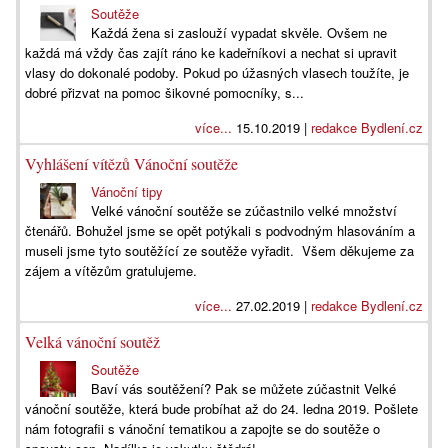
Soutěže
Každá žena si zaslouží vypadat skvěle. Ovšem ne
každá má vždy čas zajít ráno ke kadeřníkovi a nechat si upravit
vlasy do dokonalé podoby. Pokud po úžasných vlasech toužíte, je
dobré přizvat na pomoc šikovné pomocníky, s...
více...
15.10.2019 |
redakce Bydlení.cz
Vyhlášení vítězů Vánoční soutěže
Vánoční tipy
Velké vánoční soutěže se zúčastnilo velké množství
čtenářů. Bohužel jsme se opět potýkali s podvodným hlasováním a
museli jsme tyto soutěžící ze soutěže vyřadit. Všem děkujeme za
zájem a vítězům gratulujeme.
více...
27.02.2019 |
redakce Bydlení.cz
Velká vánoční soutěž
Soutěže
Baví vás soutěžení? Pak se můžete zúčastnit Velké
vánoční soutěže, která bude probíhat až do 24. ledna 2019. Pošlete
nám fotografii s vánoční tematikou a zapojte se do soutěže o