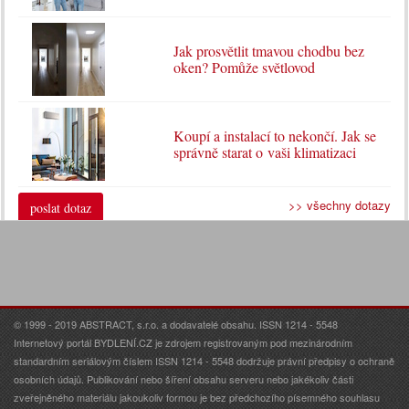
Jak prosvětlit tmavou chodbu bez
oken? Pomůže světlovod
Koupí a instalací to nekončí. Jak se
správně starat o vaši klimatizaci
>> všechny dotazy
poslat dotaz
© 1999 - 2019 ABSTRACT, s.r.o. a dodavatelé obsahu. ISSN 1214 - 5548
Internetový portál BYDLENÍ.CZ je zdrojem registrovaným pod mezinárodním
standardním seriálovým číslem ISSN 1214 - 5548 dodržuje právní předpisy o ochraně
osobních údajů. Publikování nebo šíření obsahu serveru nebo jakékoliv části
zveřejněného materiálu jakoukoliv formou je bez předchozího písemného souhlasu