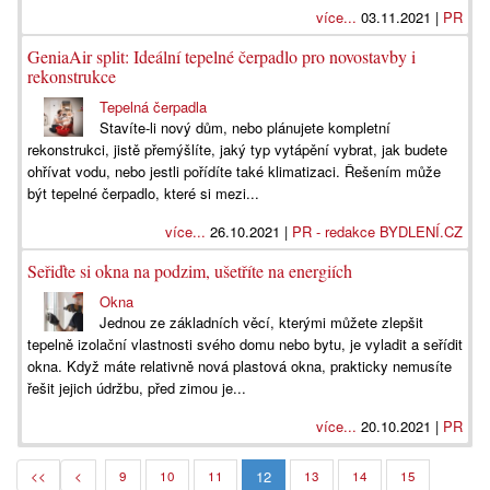
více...
03.11.2021 |
PR
GeniaAir split: Ideální tepelné čerpadlo pro novostavby i
rekonstrukce
Tepelná čerpadla
Stavíte-li nový dům, nebo plánujete kompletní
rekonstrukci, jistě přemýšlíte, jaký typ vytápění vybrat, jak budete
ohřívat vodu, nebo jestli pořídíte také klimatizaci. Řešením může
být tepelné čerpadlo, které si mezi...
více...
26.10.2021 |
PR - redakce BYDLENÍ.CZ
Seřiďte si okna na podzim, ušetříte na energiích
Okna
Jednou ze základních věcí, kterými můžete zlepšit
tepelně izolační vlastnosti svého domu nebo bytu, je vyladit a seřídit
okna. Když máte relativně nová plastová okna, prakticky nemusíte
řešit jejich údržbu, před zimou je...
více...
20.10.2021 |
PR
12
<<
<
9
10
11
13
14
15