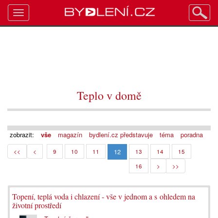
Toggle
navigation
Teplo v domě
zobrazit:
vše
magazín
bydlení.cz představuje
téma
poradna
12
<<
<
9
10
11
13
14
15
16
>
>>
Topení, teplá voda i chlazení - vše v jednom a s ohledem na
životní prostředí