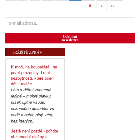
16
>
>>
Odebírat
newsletter
TRŽIŠTĚ ZPRÁV
K moři, na koupaliště i na
první prázdniny. Letní
nezbytnosti, které ocení
děti i rodiče
Léto s dětmi znamená
jediné – mokré plavky,
písek úplně všude,
nekonečné dovádění ve
vodě a batoh plný věcí,
bez kterých...
Ještě není pozdě - pořiďte
si zahradní dlažby a