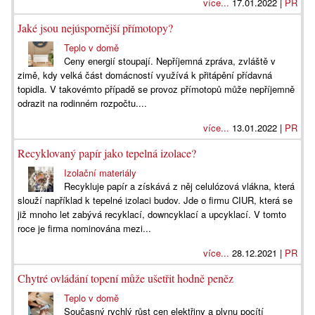
více...
17.01.2022 |
PR
Jaké jsou nejúspornější přímotopy?
Teplo v domě
Ceny energií stoupají. Nepříjemná zpráva, zvláště v
zimě, kdy velká část domácností využívá k přitápění přídavná
topidla. V takovémto případě se provoz přímotopů může nepříjemně
odrazit na rodinném rozpočtu....
více...
13.01.2022 |
PR
Recyklovaný papír jako tepelná izolace?
Izolační materiály
Recykluje papír a získává z něj celulózová vlákna, která
slouží například k tepelné izolaci budov. Jde o firmu CIUR, která se
již mnoho let zabývá recyklací, downcyklací a upcyklací. V tomto
roce je firma nominována mezi...
více...
28.12.2021 |
PR
Chytré ovládání topení může ušetřit hodně peněz
Teplo v domě
Současný rychlý růst cen elektřiny a plynu pocítí