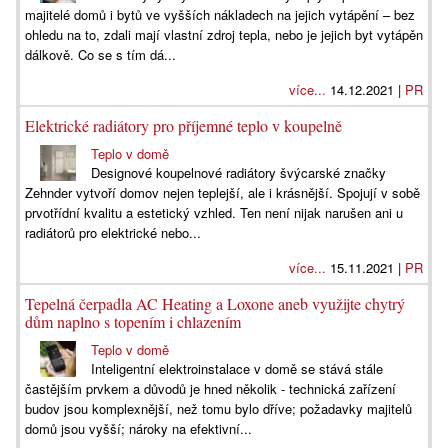
majitelé domů i bytů ve vyšších nákladech na jejich vytápění – bez
ohledu na to, zdali mají vlastní zdroj tepla, nebo je jejich byt vytápěn
dálkově. Co se s tím dá...
více...
14.12.2021 |
PR
Elektrické radiátory pro příjemné teplo v koupelně
Teplo v domě
Designové koupelnové radiátory švýcarské značky
Zehnder vytvoří domov nejen teplejší, ale i krásnější. Spojují v sobě
prvotřídní kvalitu a estetický vzhled. Ten není nijak narušen ani u
radiátorů pro elektrické nebo...
více...
15.11.2021 |
PR
Tepelná čerpadla AC Heating a Loxone aneb využijte chytrý
dům naplno s topením i chlazením
Teplo v domě
Inteligentní elektroinstalace v domě se stává stále
častějším prvkem a důvodů je hned několik - technická zařízení
budov jsou komplexnější, než tomu bylo dříve; požadavky majitelů
domů jsou vyšší; nároky na efektivní...