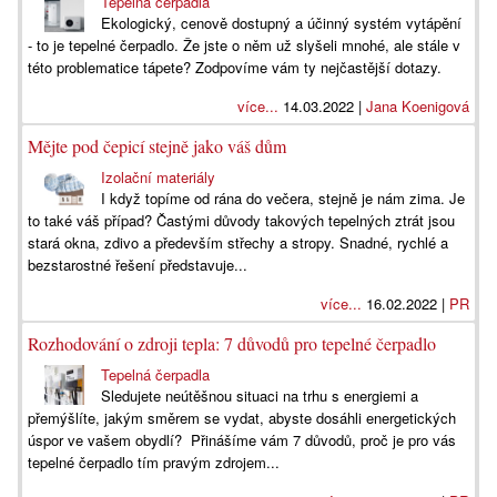
Tepelná čerpadla
Ekologický, cenově dostupný a účinný systém vytápění
- to je tepelné čerpadlo. Že jste o něm už slyšeli mnohé, ale stále v
této problematice tápete? Zodpovíme vám ty nejčastější dotazy.
více...
14.03.2022 |
Jana Koenigová
Mějte pod čepicí stejně jako váš dům
Izolační materiály
I když topíme od rána do večera, stejně je nám zima. Je
to také váš případ? Častými důvody takových tepelných ztrát jsou
stará okna, zdivo a především střechy a stropy. Snadné, rychlé a
bezstarostné řešení představuje...
více...
16.02.2022 |
PR
Rozhodování o zdroji tepla: 7 důvodů pro tepelné čerpadlo
Tepelná čerpadla
Sledujete neútěšnou situaci na trhu s energiemi a
přemýšlíte, jakým směrem se vydat, abyste dosáhli energetických
úspor ve vašem obydlí? Přinášíme vám 7 důvodů, proč je pro vás
tepelné čerpadlo tím pravým zdrojem...