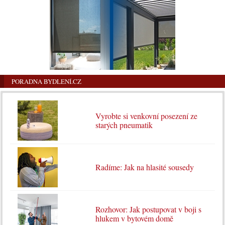
PORADNA BYDLENÍ.CZ
Vyrobte si venkovní posezení ze
starých pneumatik
Radíme: Jak na hlasité sousedy
Rozhovor: Jak postupovat v boji s
hlukem v bytovém domě