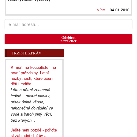
více...
04.01.2010
Odebírat
newsletter
TRŽIŠTĚ ZPRÁV
K moři, na koupaliště i na
první prázdniny. Letní
nezbytnosti, které ocení
děti i rodiče
Léto s dětmi znamená
jediné – mokré plavky,
písek úplně všude,
nekonečné dovádění ve
vodě a batoh plný věcí,
bez kterých...
Ještě není pozdě - pořiďte
si zahradní dlažby a