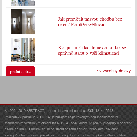
Jak prosvětlit tmavou chodbu bez
oken? Pomůže světlovod
Koupí a instalací to nekončí. Jak se
správně starat o vaši klimatizaci
>> všechny dotazy
poslat dotaz
© 1999 - 2019 ABSTRACT, s.r.o. a dodavatelé obsahu. ISSN 1214 - 5548
Internetový portál BYDLENÍ.CZ je zdrojem registrovaným pod mezinárodním
standardním seriálovým číslem ISSN 1214 - 5548 dodržuje právní předpisy o ochraně
osobních údajů. Publikování nebo šíření obsahu serveru nebo jakékoliv části
zveřejněného materiálu jakoukoliv formou je bez předchozího písemného souhlasu