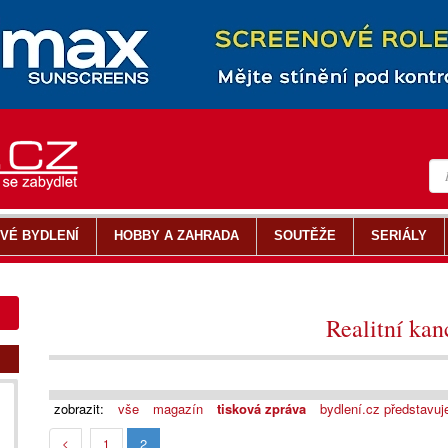
VÉ BYDLENÍ
HOBBY A ZAHRADA
SOUTĚŽE
SERIÁLY
Realitní kan
zobrazit:
vše
magazín
tisková zpráva
bydlení.cz představuj
2
<
1