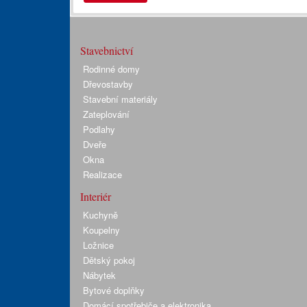
Stavebnictví
Rodinné domy
Dřevostavby
Stavební materiály
Zateplování
Podlahy
Dveře
Okna
Realizace
Interiér
Kuchyně
Koupelny
Ložnice
Dětský pokoj
Nábytek
Bytové doplňky
Domácí spotřebiče a elektronika