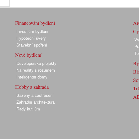
Financování bydlení
Arc
Cyk
Investiční bydlení
Hypoteční úvěry
Vy
Stavební spoření
Pr
Te
Nové bydlení
By
Developerské projekty
Na reality s rozumem
Bl
Inteligentní domy
So
Hobby a zahrada
Trž
Bazény a zastřešení
A
Zahradní architektura
Rady kutilům