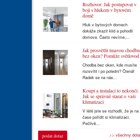
Rozhovor: Jak postupovat v
boji s hlukem v bytovém
domě
Hluk v bytových domech
dokáže zkazit klid a pohodlí
domova. Často nevíme,...
Jak prosvětlit tmavou chodbu
bez oken? Pomůže světlovod
Chodba bez oken, kde musíte
rozsvítit i po poledni? Čtenář
Radek se na nás...
Koupí a instalací to nekončí.
Jak se správně starat o vaši
klimatizaci
V létě jste se rozhodli, že je na
čase pořídit si klimatizaci.
Pečlivě...
>> všechny dot
poslat dotaz