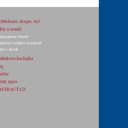
hitektura, design, styl
ly a seriály
bavujeme interiér
aktická moderní kuchyně
plo v domě
dlínkova kuchařka
og
utěže
iště zpráv
BSTRACT.CZ