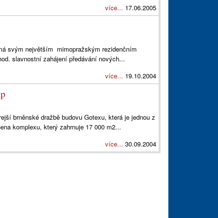
více...
17.06.2005
má svým největším mimopražským rezidenčním
od. slavnostní zahájení předávání nových...
více...
19.10.2004
up
ejší brněnské dražbě budovu Gotexu, která je jednou z
Cena komplexu, který zahrnuje 17 000 m2...
více...
30.09.2004