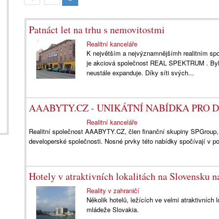
Patnáct let na trhu s nemovitostmi
Realitní kanceláře
K největším a nejvýznamnějšímh realitním sp
je akciová společnost REAL SPEKTRUM . Byla
neustále expanduje. Díky síti svých...
AAABYTY.CZ - UNIKÁTNÍ NABÍDKA PRO 
Realitní kanceláře
Realitní společnost AAABYTY.CZ, člen finanční skupiny SPGroup, p
developerské společnosti. Nosné prvky této nabídky spočívají v p
Hotely v atraktivních lokalitách na Slovensku n
Reality v zahraničí
Několik hotelů, ležících ve velmi atraktivních 
mládeže Slovakia.