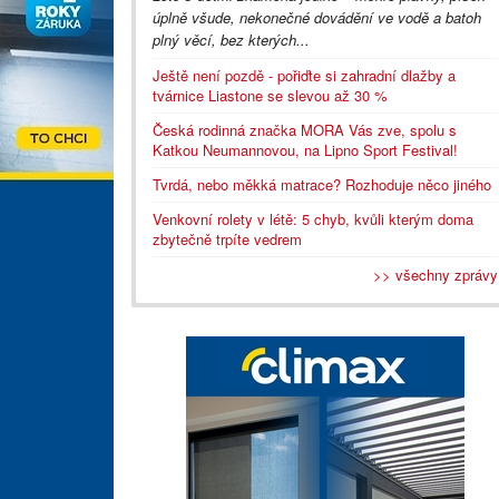
úplně všude, nekonečné dovádění ve vodě a batoh
plný věcí, bez kterých...
Ještě není pozdě - pořiďte si zahradní dlažby a
tvárnice Liastone se slevou až 30 %
Česká rodinná značka MORA Vás zve, spolu s
Katkou Neumannovou, na Lipno Sport Festival!
Tvrdá, nebo měkká matrace? Rozhoduje něco jiného
Venkovní rolety v létě: 5 chyb, kvůli kterým doma
zbytečně trpíte vedrem
>> všechny zprávy