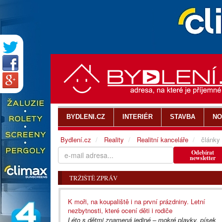
BYDLENI.CZ
INTERIÉR
STAVBA
NO
Bydlení.cz
Reality
Realitní kanceláře
články
Odebírat
newsletter
TRŽIŠTĚ ZPRÁV
K moři, na koupaliště i na první prázdniny. Letní
nezbytnosti, které ocení děti i rodiče
Léto s dětmi znamená jediné – mokré plavky, písek