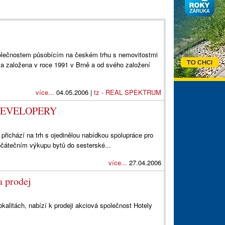
olečnostem působícím na českém trhu s nemovitostmi
 založena v roce 1991 v Brně a od svého založení
více...
04.05.2006 |
tz - REAL SPEKTRUM
DEVELOPERY
řichází na trh s ojedinělou nabídkou spolupráce pro
očátečním výkupu bytů do sesterské...
více...
27.04.2006
a prodej
lokalitách, nabízí k prodeji akciová společnost Hotely