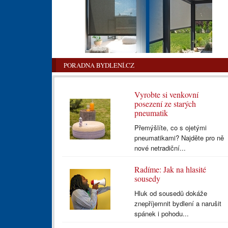
PORADNA BYDLENÍ.CZ
Vyrobte si venkovní
posezení ze starých
pneumatik
Přemýšlíte, co s ojetými
pneumatikami? Najděte pro ně
nové netradiční...
Radíme: Jak na hlasité
sousedy
Hluk od sousedů dokáže
znepříjemnit bydlení a narušit
spánek i pohodu...