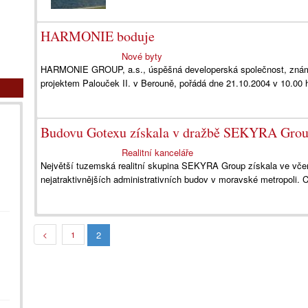
HARMONIE boduje
Nové byty
HARMONIE GROUP, a.s., úspěšná developerská společnost, zná
projektem Palouček II. v Berouně, pořádá dne 21.10.2004 v 10.00 h
Budovu Gotexu získala v dražbě SEKYRA Gro
Realitní kanceláře
Největší tuzemská realitní skupina SEKYRA Group získala ve včer
nejatraktivnějších administrativních budov v moravské metropoli. 
2
<
1