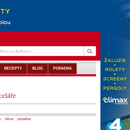
RECEPTY
BLOG
PORADNA
celáře
e
téma
poradna