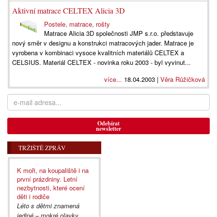
Aktivní matrace CELTEX Alicia 3D
Postele, matrace, rošty
Matrace Alicia 3D společnosti JMP s.r.o. představuje
nový směr v designu a konstrukci matracových jader. Matrace je
vyrobena v kombinaci vysoce kvalitních materiálů CELTEX a
CELSIUS. Materiál CELTEX - novinka roku 2003 - byl vyvinut...
více...
18.04.2003 |
Věra Růžičková
Odebírat
newsletter
TRŽIŠTĚ ZPRÁV
K moři, na koupaliště i na
první prázdniny. Letní
nezbytnosti, které ocení
děti i rodiče
Léto s dětmi znamená
jediné – mokré plavky,