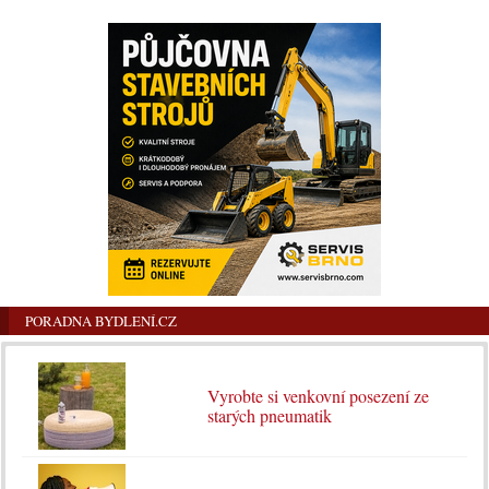
PORADNA BYDLENÍ.CZ
Vyrobte si venkovní posezení ze
starých pneumatik