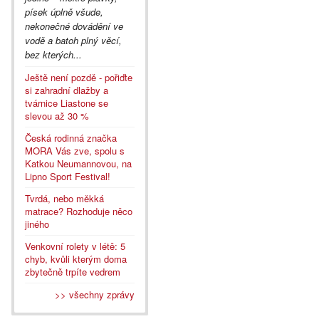
písek úplně všude,
nekonečné dovádění ve
vodě a batoh plný věcí,
bez kterých...
Ještě není pozdě - pořiďte
si zahradní dlažby a
tvárnice Liastone se
slevou až 30 %
Česká rodinná značka
MORA Vás zve, spolu s
Katkou Neumannovou, na
Lipno Sport Festival!
Tvrdá, nebo měkká
matrace? Rozhoduje něco
jiného
Venkovní rolety v létě: 5
chyb, kvůli kterým doma
zbytečně trpíte vedrem
>> všechny zprávy