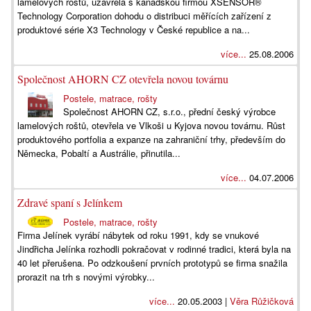
lamelových roštů, uzavřela s kanadskou firmou XSENSOR®
Technology Corporation dohodu o distribuci měřících zařízení z
produktové série X3 Technology v České republice a na...
více...
25.08.2006
Společnost AHORN CZ otevřela novou továrnu
Postele, matrace, rošty
Společnost AHORN CZ, s.r.o., přední český výrobce
lamelových roštů, otevřela ve Vlkoši u Kyjova novou továrnu. Růst
produktového portfolia a expanze na zahraniční trhy, především do
Německa, Pobaltí a Austrálie, přinutila...
více...
04.07.2006
Zdravé spaní s Jelínkem
Postele, matrace, rošty
Firma Jelínek vyrábí nábytek od roku 1991, kdy se vnukové
Jindřicha Jelínka rozhodli pokračovat v rodinné tradici, která byla na
40 let přerušena. Po odzkoušení prvních prototypů se firma snažila
prorazit na trh s novými výrobky...
více...
20.05.2003 |
Věra Růžičková