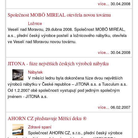
více...
30.04.2008
Společnost MOBÖ MIREAL otevřela novou továrnu
Ložnice
Veselí nad Moravou, 29.dubna 2008. Společnost MOBÖ MIREAL,
a.s., přední český výrobce postelí a ložnicového nábytku, otevřela
ve Veselí nad Moravou novou továrnu.
více...
30.04.2008
JITONA - fúze největších českých výrobců nábytku
Nábytek
V měsíci lednu byla dokončena fúze dvou největších
výrobců nábytku v České republice – JITONA a.s. a Tusculum a.s.
Od 1.2.2007 obě společnosti vystupují pod jediným společným
jménem - JITONA a.s.
více...
06.02.2007
AHORN CZ představuje Měřící deku ®
Zdravé spaní
Společnost AHORN CZ, s.r.o., přední český výrobce