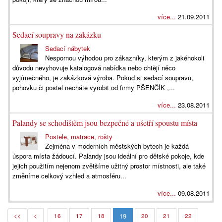
více...
21.09.2011
Sedací soupravy na zakázku
Sedací nábytek
Nespornou výhodou pro zákazníky, kterým z jakéhokoli
důvodu nevyhovuje katalogová nabídka nebo chtějí něco
vyjímečného, je zakázková výroba. Pokud si sedací soupravu,
pohovku či postel necháte vyrobit od firmy PŠENČÍK ,...
více...
23.08.2011
Palandy se schodištěm jsou bezpečné a ušetří spoustu místa
Postele, matrace, rošty
Zejména v moderních městských bytech je každá
úspora místa žádoucí. Palandy jsou ideální pro dětské pokoje, kde
jejich použitím nejenom zvětšíme užitný prostor místnosti, ale také
změníme celkový vzhled a atmosféru...
více...
09.08.2011
19
<<
<
16
17
18
20
21
22