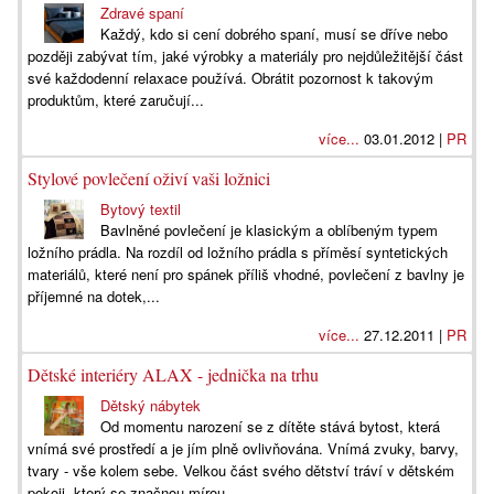
Zdravé spaní
Každý, kdo si cení dobrého spaní, musí se dříve nebo
později zabývat tím, jaké výrobky a materiály pro nejdůležitější část
své každodenní relaxace používá. Obrátit pozornost k takovým
produktům, které zaručují...
více...
03.01.2012 |
PR
Stylové povlečení oživí vaši ložnici
Bytový textil
Bavlněné povlečení je klasickým a oblíbeným typem
ložního prádla. Na rozdíl od ložního prádla s příměsí syntetických
materiálů, které není pro spánek příliš vhodné, povlečení z bavlny je
příjemné na dotek,...
více...
27.12.2011 |
PR
Dětské interiéry ALAX - jednička na trhu
Dětský nábytek
Od momentu narození se z dítěte stává bytost, která
vnímá své prostředí a je jím plně ovlivňována. Vnímá zvuky, barvy,
tvary - vše kolem sebe. Velkou část svého dětství tráví v dětském
pokoji, který se značnou mírou...