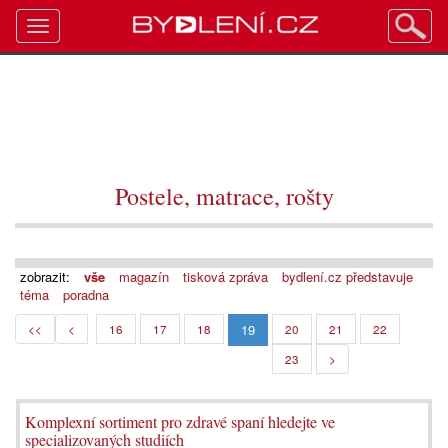
Toggle
navigation
Postele, matrace, rošty
zobrazit:
vše
magazín
tisková zpráva
bydlení.cz představuje
téma
poradna
19
<<
<
16
17
18
20
21
22
23
>
Komplexní sortiment pro zdravé spaní hledejte ve
specializovaných studiích