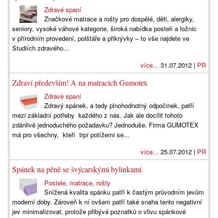
Zdravé spaní
Značkové matrace a rošty pro dospělé, děti, alergiky,
seniory, vysoké váhové kategorie, široká nabídka postelí a ložnic
v přírodním provedení, polštáře a přikrývky – to vše najdete ve
Studiích zdravého...
více...
31.07.2012 |
PR
Zdraví především! A na matracích Gumotex
Zdravé spaní
Zdravý spánek, a tedy plnohodnotný odpočinek, patří
mezi základní potřeby každého z nás. Jak ale docílit tohoto
zdánlivě jednoduchého požadavku? Jednoduše. Firma GUMOTEX
má pro všechny, kteří trpí potížemi se...
více...
25.07.2012 |
PR
Spánek na pěně se švýcarskými bylinkami
Postele, matrace, rošty
Snížená kvalita spánku patří k častým průvodním jevům
moderní doby. Zároveň k ní ovšem patří také snaha tento negativní
jev minimalizovat, protože přibývá poznatků o vlivu spánkové