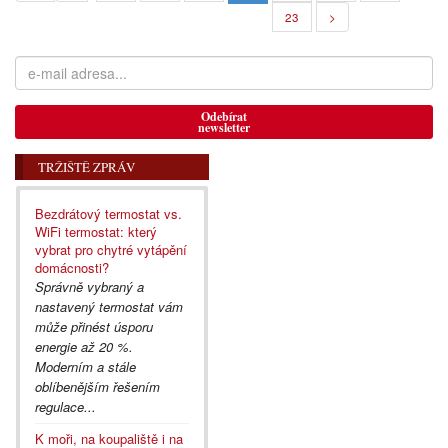
23
>
Odebírat
newsletter
TRŽIŠTĚ ZPRÁV
Bezdrátový termostat vs.
WiFi termostat: který
vybrat pro chytré vytápění
domácnosti?
Správně vybraný a
nastavený termostat vám
může přinést úsporu
energie až 20 %.
Moderním a stále
oblíbenějším řešením
regulace...
K moři, na koupaliště i na