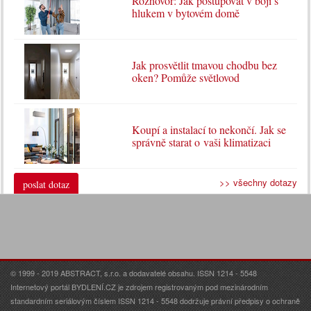
Rozhovor: Jak postupovat v boji s
hlukem v bytovém domě
Jak prosvětlit tmavou chodbu bez
oken? Pomůže světlovod
Koupí a instalací to nekončí. Jak se
správně starat o vaši klimatizaci
>> všechny dotazy
poslat dotaz
© 1999 - 2019 ABSTRACT, s.r.o. a dodavatelé obsahu. ISSN 1214 - 5548
Internetový portál BYDLENÍ.CZ je zdrojem registrovaným pod mezinárodním
standardním seriálovým číslem ISSN 1214 - 5548 dodržuje právní předpisy o ochraně