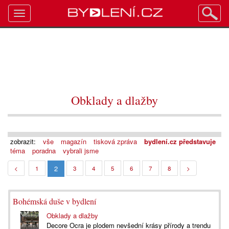
Toggle
navigation
Obklady a dlažby
zobrazit:
vše
magazín
tisková zpráva
bydlení.cz představuje
téma
poradna
vybrali jsme
2
<
1
3
4
5
6
7
8
>
Bohémská duše v bydlení
Obklady a dlažby
Decore Ocra je plodem nevšední krásy přírody a trendu