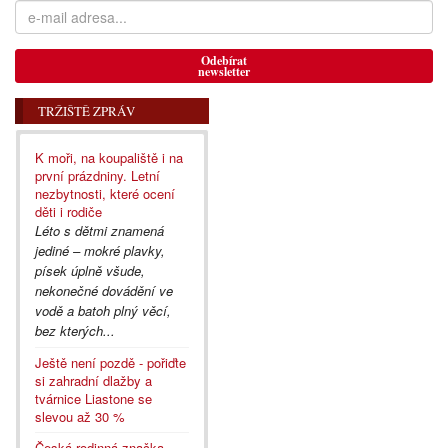
Odebírat
newsletter
TRŽIŠTĚ ZPRÁV
K moři, na koupaliště i na
první prázdniny. Letní
nezbytnosti, které ocení
děti i rodiče
Léto s dětmi znamená
jediné – mokré plavky,
písek úplně všude,
nekonečné dovádění ve
vodě a batoh plný věcí,
bez kterých...
Ještě není pozdě - pořiďte
si zahradní dlažby a
tvárnice Liastone se
slevou až 30 %
Česká rodinná značka