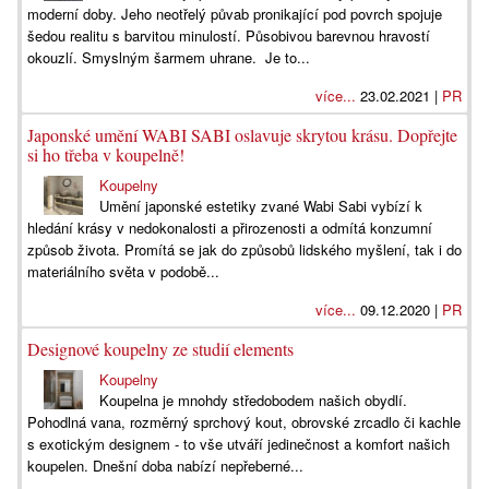
moderní doby. Jeho neotřelý půvab pronikající pod povrch spojuje
šedou realitu s barvitou minulostí. Působivou barevnou hravostí
okouzlí. Smyslným šarmem uhrane. Je to...
více...
23.02.2021 |
PR
Japonské umění WABI SABI oslavuje skrytou krásu. Dopřejte
si ho třeba v koupelně!
Koupelny
Umění japonské estetiky zvané Wabi Sabi vybízí k
hledání krásy v nedokonalosti a přirozenosti a odmítá konzumní
způsob života. Promítá se jak do způsobů lidského myšlení, tak i do
materiálního světa v podobě...
více...
09.12.2020 |
PR
Designové koupelny ze studií elements
Koupelny
Koupelna je mnohdy středobodem našich obydlí.
Pohodlná vana, rozměrný sprchový kout, obrovské zrcadlo či kachle
s exotickým designem - to vše utváří jedinečnost a komfort našich
koupelen. Dnešní doba nabízí nepřeberné...