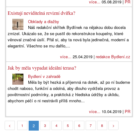
více...
05.08.2019 |
PR
Existují neviditelná revizní dvířka?
Obklady a dlažby
Náš redakční skřítek Bydlínek na nějakou dobu docela
zmizel. Ukázalo se, že se pustil do rekonstrukce koupelny, které
věnoval značné úsilí. Přál si, aby ta nová byla jedinečná, moderní a
elegantní. Všechno se mu dařilo,...
více...
25.04.2019 |
redakce Bydlení.cz
Jak by měla vypadat ideální terasa?
Bydlení v zahradě
Měla by být hezká a příjemná na dotek, až po ní budeme
chodit naboso, funkční a odolná, aby dlouho vydržela provoz a
povětrnostní podmínky, a praktická z hlediska údržby a úklidu,
abychom péčí o ni nestrávili příliš mnoho...
více...
10.04.2019 |
PR
2
<
1
3
4
5
6
7
8
>