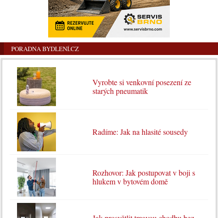
PORADNA BYDLENÍ.CZ
Vyrobte si venkovní posezení ze
starých pneumatik
Radíme: Jak na hlasité sousedy
Rozhovor: Jak postupovat v boji s
hlukem v bytovém domě
Jak prosvětlit tmavou chodbu bez