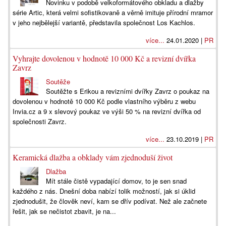
Novinku v podobě velkoformátového obkladu a dlažby
série Artic, která velmi sofistikovaně a věrně imituje přírodní mramor
v jeho nejbělejší variantě, představila společnost Los Kachlos.
více...
24.01.2020 |
PR
Vyhrajte dovolenou v hodnotě 10 000 Kč a revizní dvířka
Zavrz
Soutěže
Soutěžte s Erikou a revizními dvířky Zavrz o poukaz na
dovolenou v hodnotě 10 000 Kč podle vlastního výběru z webu
Invia.cz a 9 x slevový poukaz ve výši 50 % na revizní dvířka od
společnosti Zavrz.
více...
23.10.2019 |
PR
Keramická dlažba a obklady vám zjednoduší život
Dlažba
Mít stále čistě vypadající domov, to je sen snad
každého z nás. Dnešní doba nabízí tolik možností, jak si úklid
zjednodušit, že člověk neví, kam se dřív podívat. Než ale začnete
řešit, jak se nečistot zbavit, je na...