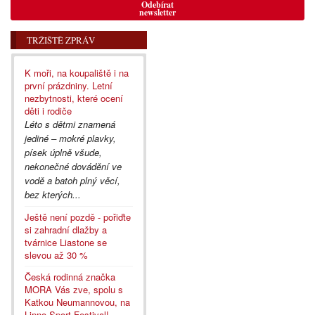
Odebírat
newsletter
TRŽIŠTĚ ZPRÁV
K moři, na koupaliště i na
první prázdniny. Letní
nezbytnosti, které ocení
děti i rodiče
Léto s dětmi znamená
jediné – mokré plavky,
písek úplně všude,
nekonečné dovádění ve
vodě a batoh plný věcí,
bez kterých...
Ještě není pozdě - pořiďte
si zahradní dlažby a
tvárnice Liastone se
slevou až 30 %
Česká rodinná značka
MORA Vás zve, spolu s
Katkou Neumannovou, na
Lipno Sport Festival!