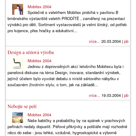
Mobitex 2004
Společně s veletrhem Mobitex probíhá v pavilonu B
brněnského výstaviště veletrh PRODÍTĚ , zaměřený na prezentaci
výrobků pro děti. Sortiment vystavovatelů je velmi široký, od potřeb
pro kojence, přes hračky a edukativní...
více...
20.03.2004 |
pb
Design a sériová výroba
Mobitex 2004
Jednou z doprovodných akcí letošního Mobitexu byla i
panelová diskuse na téma Design, inovace, standardní výrobek,
jejímž účelem bylo vyvolat debatu o místě sériového nábytku v
současném životním stylu, o tom, jak na základě...
více...
19.03.2004 |
pb
Nebojte se peří
Mobitex 2004
Naše babičky a prababičky by na spánek v prachových
peřinách nedaly dopustit. Péřové přikrývky a polštáře mají rozhodně
něco do sebe - jsou lehké, vzdušné, hygroskopické a výborně