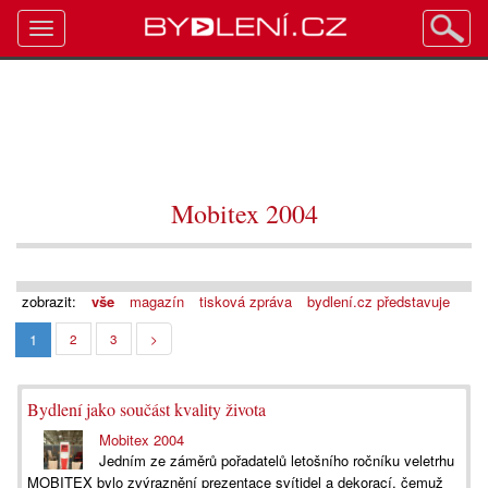
Toggle
navigation
Mobitex 2004
zobrazit:
vše
magazín
tisková zpráva
bydlení.cz představuje
1
2
3
>
Bydlení jako součást kvality života
Mobitex 2004
Jedním ze záměrů pořadatelů letošního ročníku veletrhu
MOBITEX bylo zvýraznění prezentace svítidel a dekorací, čemuž