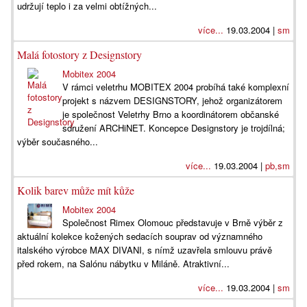
udržují teplo i za velmi obtížných...
více...
19.03.2004 |
sm
Malá fotostory z Designstory
Mobitex 2004
V rámci veletrhu MOBITEX 2004 probíhá také komplexní
projekt s názvem DESIGNSTORY, jehož organizátorem
je společnost Veletrhy Brno a koordinátorem občanské
sdružení ARCHiNET. Koncepce Designstory je trojdílná;
výběr současného...
více...
19.03.2004 |
pb,sm
Kolik barev může mít kůže
Mobitex 2004
Společnost Rimex Olomouc představuje v Brně výběr z
aktuální kolekce kožených sedacích souprav od významného
italského výrobce MAX DIVANI, s nímž uzavřela smlouvu právě
před rokem, na Salónu nábytku v Miláně. Atraktivní...
více...
19.03.2004 |
sm