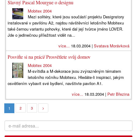
Slavný Pascal Mourgue o designu
Mobitex 2004
Mezi solitéry, které jsou součástí projektu Designstory
instalované v pavilónu A2, najdou návštěvníci letošního Mobitexu
také černou variantu pohovky, které dal její tvůrce jméno LOVER.
Jde o jedinečnou příležitost vidět na...
více...
18.03.2004 |
Svatava Morávková
Posviťte si na práci/ Prosvětlete svůj domov
Mobitex 2004
M-svítidla a M-dekorace jsou zvýrazněným tématem
letošního ročníku Mobitexu. Hledáte-li inspiraci, jakým
osvětlením vybavit své bydlení, navštivte pavilon A1.
více...
18.03.2004 |
Petr Březina
1
2
3
>