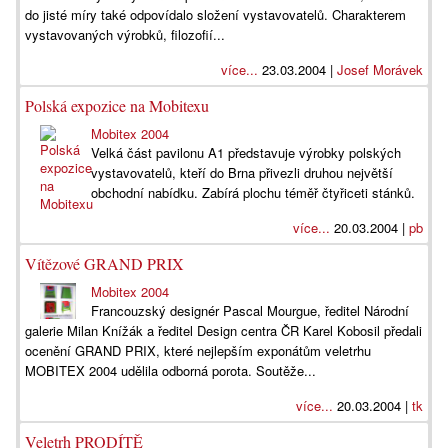
do jisté míry také odpovídalo složení vystavovatelů. Charakterem
vystavovaných výrobků, filozofií...
více...
23.03.2004 |
Josef Morávek
Polská expozice na Mobitexu
Mobitex 2004
Velká část pavilonu A1 představuje výrobky polských
vystavovatelů, kteří do Brna přivezli druhou největší
obchodní nabídku. Zabírá plochu téměř čtyřiceti stánků.
více...
20.03.2004 |
pb
Vítězové GRAND PRIX
Mobitex 2004
Francouzský designér Pascal Mourgue, ředitel Národní
galerie Milan Knížák a ředitel Design centra ČR Karel Kobosil předali
ocenění GRAND PRIX, které nejlepším exponátům veletrhu
MOBITEX 2004 udělila odborná porota. Soutěže...
více...
20.03.2004 |
tk
Veletrh PRODÍTĚ