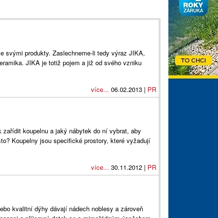
se svými produkty. Zaslechneme-li tedy výraz JIKA,
eramika. JIKA je totiž pojem a již od svého vzniku
více...
06.02.2013 |
PR
 zařídit koupelnu a jaký nábytek do ní vybrat, aby
to? Koupelny jsou specifické prostory, které vyžadují
více...
30.11.2012 |
PR
ebo kvalitní dýhy dávají nádech noblesy a zároveň