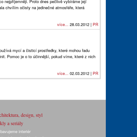
o nejpříjemněji. Proto dnes pečlivě vybíráme její
ala chvílím očisty na jedinečné atmosféře, která
více...
28.03.2012 |
PR
užívá mycí a čisticí prostředky, které mohou řadu
nit. Pomoc je o to účinnější, pokud víme, které z nich
více...
02.03.2012 |
PR
hitektura, design, styl
ly a seriály
bavujeme interiér