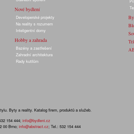
Pr
Te
Nové bydlení
By
Developerské projekty
Na reality s rozumem
Bl
Inteligentní domy
So
Hobby a zahrada
Trž
Bazény a zastřešení
A
Zahradní architektura
Rady kutilům
lu. Byty a reality. Katalog firem, produktů a služeb.
 532 154 444
;
info@bydleni.cz
02 00 Brno;
info@abstract.cz
; Tel.: 532 154 444