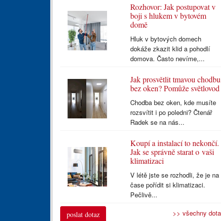
Rozhovor: Jak postupovat v
boji s hlukem v bytovém
domě
Hluk v bytových domech
dokáže zkazit klid a pohodlí
domova. Často nevíme,...
Jak prosvětlit tmavou chodbu
bez oken? Pomůže světlovod
Chodba bez oken, kde musíte
rozsvítit i po poledni? Čtenář
Radek se na nás...
Koupí a instalací to nekončí.
Jak se správně starat o vaši
klimatizaci
V létě jste se rozhodli, že je na
čase pořídit si klimatizaci.
Pečlivě...
>> všechny dot
poslat dotaz