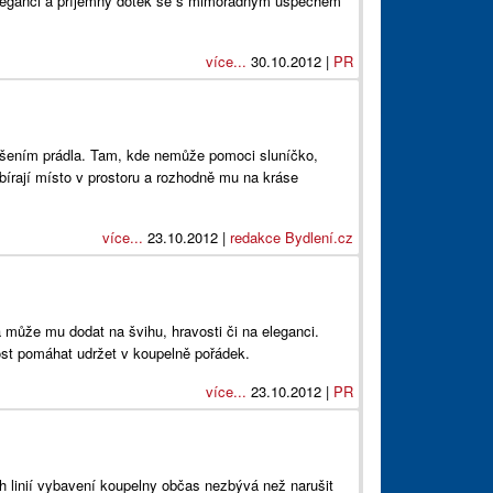
i eleganci a příjemný dotek se s mimořádným úspěchem
více...
30.10.2012 |
PR
sušením prádla. Tam, kde nemůže pomoci sluníčko,
bírají místo v prostoru a rozhodně mu na kráse
více...
23.10.2012 |
redakce Bydlení.cz
 může mu dodat na švihu, hravosti či na eleganci.
st pomáhat udržet v koupelně pořádek.
více...
23.10.2012 |
PR
ch linií vybavení koupelny občas nezbývá než narušit