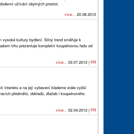
dodenní užívání obytných prostor.
více...
20.08.2012
 vysoké kultury bydlení. Silný trend směřuje k
 našem trhu prezentuje kompletní koupelnovou řadu od
více...
03.07.2012 |
PR
 interiéru a na její vybavení klademe stále vyšší
ovacích předmětů, obkladů, dlažeb i koupelnového
více...
02.04.2012 |
PR