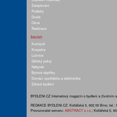
Zateplování
Podlahy
Dveře
Okna
Realizace
Interiér
Kuchyně
Koupelny
Ložnice
Dětský pokoj
Nábytek
Bytové doplňky
Domácí spotřebiče a elektronika
Zdravé bydlení
BYDLENI.CZ
Internetový magazín o bydlení a životním sty
REDAKCE BYDLENI.CZ:
Kotlářská 5, 602 00 Brno;
tel.:
Provozovatel serveru:
ABSTRACT s.r.o.
; Kotlářská 5, 6