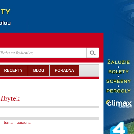
RECEPTY
BLOG
PORADNA
ábytek
téma
poradna