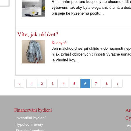
V intimním prostoru koupelny se chceme cítit c
vybavení, tak aby byla elegantní, útulná a dod
přispěje ke kýženému pocitu...
Víte, jak uklízet?
Kuchyně
Jen málokdo dnes při úklidu v domácnosti nepo
nijak zvlášť oblíbených činností výrazně usnad
je vhodné kdy...
6
<
1
2
3
4
5
7
8
>
Financování bydlení
Arc
Cyk
Investiční bydlení
Hypoteční úvěry
Vy
Stavební spoření