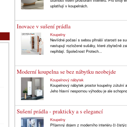
útulnosti všem prostorám interiéru. Pro svoj
uplatňují v koupelnách.
Inovace v sušení prádla
Koupelny
Nevlídné počasí s sebou přináší starosti se 
nastupují rozložené sušáky, které zbytečně za
nepřidají. Společnost Protech...
Moderní koupelna se bez nábytku neobejde
Koupelnový nábytek
Koupelnový nábytek prostor koupelny zútulní a
Jeho hlavní nespornou výhodou je ale schopno
Sušení prádla - prakticky a s elegancí
Koupelny
Příjemný dojem z moderního interiéru či čistý