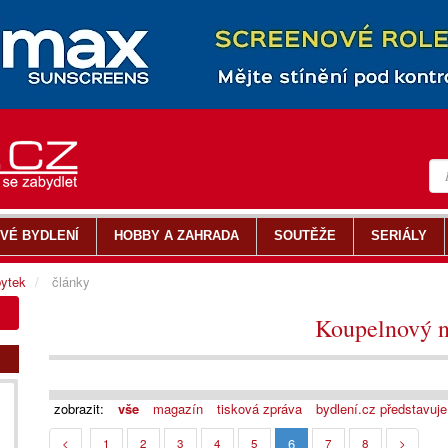
VÉ BYDLENÍ
HOBBY A ZAHRADA
SOUTĚŽE
SERIÁLY
ytek
články
Koupelnový n
zobrazit:
vše
magazín
tisková zpráva
bydlení.cz představuje
6
<
1
2
3
4
5
7
8
>