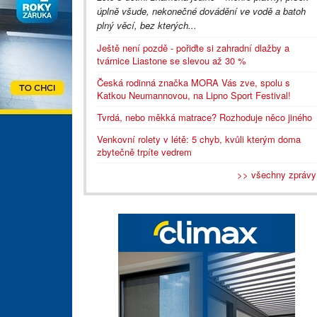
úplně všude, nekonečné dovádění ve vodě a batoh
plný věcí, bez kterých...
Ještě není pozdě - pořiďte si zahradní dlažby a
tvárnice Liastone se slevou až 30 %
Česká rodinná značka MORA Vás zve, spolu s
Katkou Neumannovou, na Lipno Sport Festival!
Tvrdá, nebo měkká matrace? Rozhoduje něco jiného
Venkovní rolety v létě: 5 chyb, kvůli kterým doma
zbytečně trpíte vedrem
>> všechny zprávy