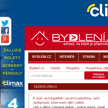
BYDLENI.CZ
INTERIÉR
STAVBA
NO
Bydlení.cz
Interiér
Koupelny
Koupelnový náb
Odebírat
newsletter
TRŽIŠTĚ ZPRÁV
K moři, na koupaliště i na první prázdniny. Letní
nezbytnosti, které ocení děti i rodiče
Léto s dětmi znamená jediné – mokré plavky, písek