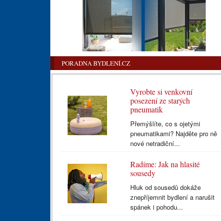
PORADNA BYDLENÍ.CZ
Vyrobte si venkovní
posezení ze starých
pneumatik
Přemýšlíte, co s ojetými
pneumatikami? Najděte pro ně
nové netradiční...
Radíme: Jak na hlasité
sousedy
Hluk od sousedů dokáže
znepříjemnit bydlení a narušit
spánek i pohodu...