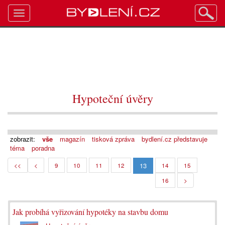
Toggle
navigation
Hypoteční úvěry
zobrazit:
vše
magazín
tisková zpráva
bydlení.cz představuje
téma
poradna
13
<<
<
9
10
11
12
14
15
16
>
Jak probíhá vyřizování hypotéky na stavbu domu