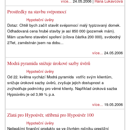
více...
24.05.2006 |
Hana Lukavcová
Prostředky na stavbu svépomocí
Hypoteční úvěry
Dotaz: Chtěl bych začít stavět svépomocí malý typizovaný domek.
Odhadovaná cena hrubé stavby je asi 850 000 (pozemek mám).
Mám uzavřeno stavební spoření (cílova částka 200 000), svobodný
27let, zaměstnán jsem na dobu...
více...
24.05.2006
Modrá pyramida snižuje úrokové sazby úvěrů
Hypoteční úvěry
Od 22. května vychází Modrá pyramida vstříc svým klientům,
snižuje úrokové sazby úvěrů, zvyšuje jejich dostupnost a
zvýhodňuje podmínky pro věrné klienty. Například úroková sazba
Hypoúvěru je od 3,99 % p.a.
více...
19.05.2006
Zlatá pro Hypoúvěr, stříbrná pro Hypoúvěr 100
Hypoteční úvěry
Nejlepšími finanční produkty se ve čtvrtém ročníku prestižní