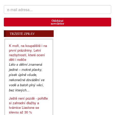
Odebírat
newsletter
TRŽIŠTĚ ZPRÁV
K moři, na koupaliště i na
první prázdniny. Letní
nezbytnosti, které ocení
děti i rodiče
Léto s dětmi znamená
jediné – mokré plavky,
písek úplně všude,
nekonečné dovádění ve
vodě a batoh plný věcí,
bez kterých...
Ještě není pozdě - pořiďte
si zahradní dlažby a
tvárnice Liastone se
slevou až 30 %