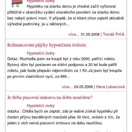
Hypoteční úvěry
Hypotéku na stavbu domu je vhodné začít vyřizovat
přibližně v okamžiku vydání stavebního povolení na stavbu domu
bez nabytí právní moci. V případě, že si klient chce zajistit aktuálně
výhodné podmínky, je u některých...
více...
31.05.2006 |
Tomáš Prčík
Refinancování půjčky hypotečním úvěrem
Hypoteční úvěry
Dotaz: Rozhodla jsem se koupit byt z roku 2000, patřící městu.
Bytový dům byl postaven se státní podporou a 20 let bude patřit
městu, pak bude přepsán nájemníkům za 1 Kč.Já jsem byt koupila
po prvním vlastníkovi nyní, za 695...
více...
24.05.2006 |
Hana Lukavcová
Je třeba pracovní smlouva na dobu neurčitou?
Hypoteční úvěry
otázka : Chtěla bych se zeptat, zda je reálné získat hypotéku při
čistém příjmu bezdětných manželů přes 30 tisíc, ovšem s tím, že
jeden z nich nemá pracovní smlouvu na dobu neurčitou.