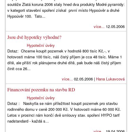
soutěže Zlatá koruna 2006 staly hned dva produkty Modré pyramidy:
v kategorii stavební spoření získal první místo Hypoúvěr a druhé
Hypoúvěr 100. Tato...
více...
12.05.2006
Jsou dvě hypotéky výhodné?
Hypoteční úvěry
Dotaz: Chceme koupit pozemek v hodnotě 800 tisíc Kč,-, v
hotovosti máme 100 tisíc, náš čistý příjem je cca 48 tisíc. Máme 1
dítě, ale příští rok plánujeme druhé dítě, pak bude náš čistý příjem
činit cca 26...
více...
02.05.2006 |
Hana Lukavcová
Financování pozemku na stavbu RD
Hypoteční úvěry
Dotaz : Naskytla se nám příležitost koupit pozemek pro stavbu
rodinného domu v ceně 200 000 Kč. V hotovosti máme 60 000 Kč.
Letos v prosinci nám končí dvě smlouvy stav. spoření HYPO tarif
nadstandard - každá s...
více...
19.04.2006