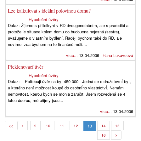
Lze kalkulovat s ideální polovinou domu?
Hypoteční úvěry
Dotaz: Žijeme s přítelkyní v RD dvougeneračním, ale s prarodiči a
protože je situace kolem domu do budoucna nejasná (sestra),
uvažujeme o vlastním bydlení. Raději bychom také do RD, ale
nevíme, zda bychom na to finančně měli....
více...
13.04.2006 |
Hana Lukavcová
Překlenovací úvěr
Hypoteční úvěry
Dotaz: Potřebuji úvěr na byt 450 000,- Jedná se o družstevnÍ byt,
u kterého není možnost koupě do osobnÍho vlastnictvÍ. Nemám
nemovitost, kterou bych se mohla zaručit. Jsem rozvedená se 4
letou dcerou, mé přijmy jsou...
více...
13.04.2006
13
<<
<
9
10
11
12
14
15
16
>