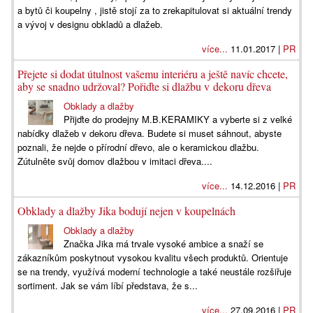
a bytů či koupelny , jistě stojí za to zrekapitulovat si aktuální trendy
a vývoj v designu obkladů a dlažeb.
více...
11.01.2017 |
PR
Přejete si dodat útulnost vašemu interiéru a ještě navíc chcete,
aby se snadno udržoval? Pořiďte si dlažbu v dekoru dřeva
Obklady a dlažby
Přijďte do prodejny M.B.KERAMIKY a vyberte si z velké
nabídky dlažeb v dekoru dřeva. Budete si muset sáhnout, abyste
poznali, že nejde o přírodní dřevo, ale o keramickou dlažbu.
Zútulněte svůj domov dlažbou v imitaci dřeva....
více...
14.12.2016 |
PR
Obklady a dlažby Jika bodují nejen v koupelnách
Obklady a dlažby
Značka Jika má trvale vysoké ambice a snaží se
zákazníkům poskytnout vysokou kvalitu všech produktů. Orientuje
se na trendy, využívá moderní technologie a také neustále rozšiřuje
sortiment. Jak se vám líbí představa, že s...
více...
27.09.2016 |
PR