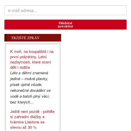
Odebírat
newsletter
TRŽIŠTĚ ZPRÁV
K moři, na koupaliště i na
první prázdniny. Letní
nezbytnosti, které ocení
děti i rodiče
Léto s dětmi znamená
jediné – mokré plavky,
písek úplně všude,
nekonečné dovádění ve
vodě a batoh plný věcí,
bez kterých...
Ještě není pozdě - pořiďte
si zahradní dlažby a
tvárnice Liastone se
slevou až 30 %