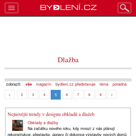
Toggle
navigation
Dlažba
zobrazit:
vše
magazín
bydlení.cz představuje
téma
poradna
5
<
2
3
4
6
7
8
9
>
Nejnovější trendy v designu obkladů a dlažeb
Obklady a dlažby
Na začátku nového roku, kdy mnozí z nás plánují
rekonstrukce, přestavby, úpravy či dokonce výstavby nových domů