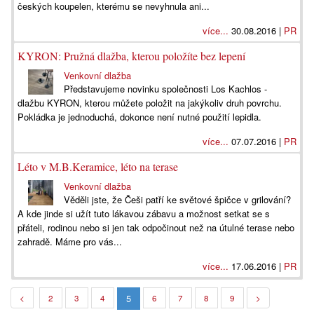
českých koupelen, kterému se nevyhnula ani...
více...
30.08.2016 |
PR
KYRON: Pružná dlažba, kterou položíte bez lepení
Venkovní dlažba
Představujeme novinku společnosti Los Kachlos -
dlažbu KYRON, kterou můžete položit na jakýkoliv druh povrchu.
Pokládka je jednoduchá, dokonce není nutné použití lepidla.
více...
07.07.2016 |
PR
Léto v M.B.Keramice, léto na terase
Venkovní dlažba
Věděli jste, že Češi patří ke světové špičce v grilování?
A kde jinde si užít tuto lákavou zábavu a možnost setkat se s
přáteli, rodinou nebo si jen tak odpočinout než na útulné terase nebo
zahradě. Máme pro vás...
více...
17.06.2016 |
PR
5
<
2
3
4
6
7
8
9
>