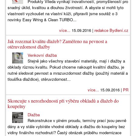
Produkty Vileda vynikají inovativností, promyšleností pro
snadný úklid, kvalitou a dlouhou životností. A abyste si mohli tyto
vlastnosti vyzkoušet na vlastní kůži, připravili jsme soutěž o 3
novinky Easy Wring & Clean TURBO...
více...
15.09.2016 |
redakce Bydlení.cz
Jak rozeznat kvalitu dlažeb? Zaměřeno na pevnost a
otěruvzdornost dlažby
Venkovní dlažba
Stejně jako všechny stavební materiály, mají i dlažby a
obklady různou kvalitu. Pokud chceme nakoupit kvalitní dlažbu, je
nutné sledovat pevnost a mrazuvzdornost dlažby (použitý materiál a
tloušťka dlaždice), otěruvzdornost...
více...
15.09.2016 |
PR
Skoncujte s nerozhodností při výběru obkladů a dlažeb do
koupelny
Dlažba
Rekonstrukce v plném proudu, termíny prací jsou pevně
dány a vy stále vybíráte vhodné obklady a dlažbu do koupelny bez
vidiny finálního rozhodnutí? Častý obrázek průběhu modernizace