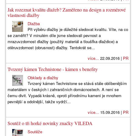
Jak rozeznat kvalitu dlažeb? Zaměřeno na design a rozměrové
vlastnosti dlažby
Dlažba
Při výběru dlažby je důležité sledovat kvalitu. Víte, na co
se zaměřit? V minulém díle jsme sledovali pevnost a
mrazuvzdornost dlažby (použitý materiál a tloušťka dlaždice) a
otěruvzdornost (obrusnost) dlažby. Tentokrát se...
více...
22.09.2016 |
PR
Tvrzený kámen Technistone - kámen s benefity
Obklady a dlažby
Tvrzený kámen Technistone se stává stále oblíbenějším
materiálem v českých i zahraničních domácnostech. A není se
čemu divit. Vypadá krásně, oproti přírodnímu kameni je mnohem
pevnější a odolnější, takže vydrží...
více...
15.09.2016 |
PR
Soutěž o tři horké novinky značky VILEDA
Soutěže