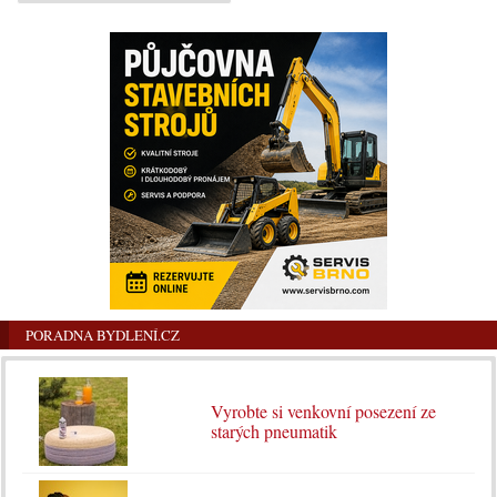
PORADNA BYDLENÍ.CZ
Vyrobte si venkovní posezení ze
starých pneumatik