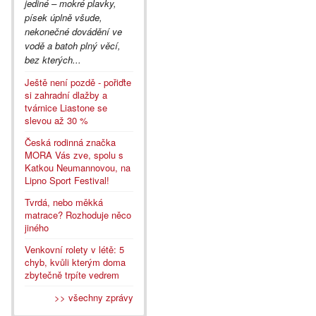
jediné – mokré plavky,
písek úplně všude,
nekonečné dovádění ve
vodě a batoh plný věcí,
bez kterých...
Ještě není pozdě - pořiďte
si zahradní dlažby a
tvárnice Liastone se
slevou až 30 %
Česká rodinná značka
MORA Vás zve, spolu s
Katkou Neumannovou, na
Lipno Sport Festival!
Tvrdá, nebo měkká
matrace? Rozhoduje něco
jiného
Venkovní rolety v létě: 5
chyb, kvůli kterým doma
zbytečně trpíte vedrem
>> všechny zprávy