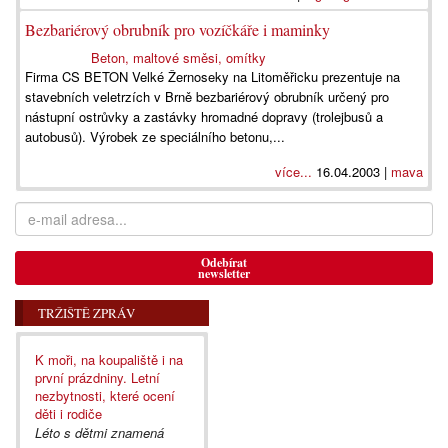
Bezbariérový obrubník pro vozíčkáře i maminky
Beton, maltové směsi, omítky
Firma CS BETON Velké Žernoseky na Litoměřicku prezentuje na
stavebních veletrzích v Brně bezbariérový obrubník určený pro
nástupní ostrůvky a zastávky hromadné dopravy (trolejbusů a
autobusů). Výrobek ze speciálního betonu,...
více...
16.04.2003 |
mava
Odebírat
newsletter
TRŽIŠTĚ ZPRÁV
K moři, na koupaliště i na
první prázdniny. Letní
nezbytnosti, které ocení
děti i rodiče
Léto s dětmi znamená