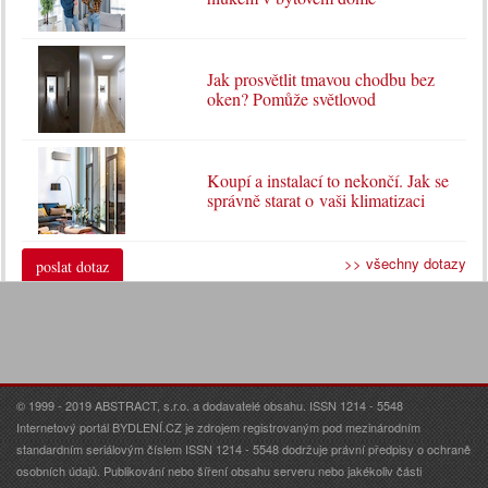
Jak prosvětlit tmavou chodbu bez
oken? Pomůže světlovod
Koupí a instalací to nekončí. Jak se
správně starat o vaši klimatizaci
>> všechny dotazy
poslat dotaz
© 1999 - 2019 ABSTRACT, s.r.o. a dodavatelé obsahu. ISSN 1214 - 5548
Internetový portál BYDLENÍ.CZ je zdrojem registrovaným pod mezinárodním
standardním seriálovým číslem ISSN 1214 - 5548 dodržuje právní předpisy o ochraně
osobních údajů. Publikování nebo šíření obsahu serveru nebo jakékoliv části