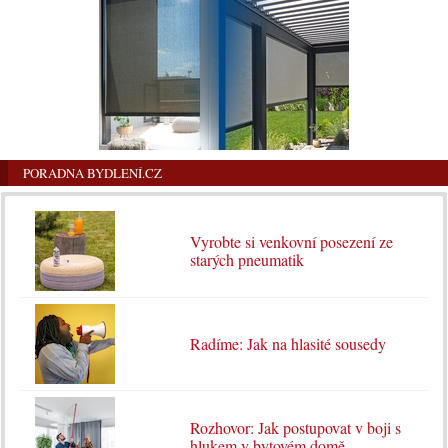
PORADNA BYDLENÍ.CZ
Vyrobte si venkovní posezení ze
starých pneumatik
Radíme: Jak na hlasité sousedy
Rozhovor: Jak postupovat v boji s
hlukem v bytovém domě