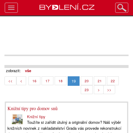
Toggle
navigation
zobrazit:
vše
19
<<
<
16
17
18
20
21
22
23
>
>>
Knižní tipy pro domov snů
Knižní tipy
Toužíte si zařídit útulný a originální domov? Náš výběr
knižních novinek z nakladatelství Grada vás provede rekonstrukcí