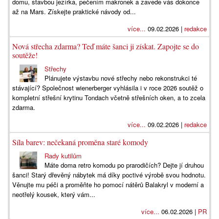
domu, stavbou jezírka, pečením makronek a zavede vás dokonce
až na Mars. Získejte praktické návody od...
více...
09.02.2026 |
redakce
Nová střecha zdarma? Teď máte šanci ji získat. Zapojte se do
soutěže!
Střechy
Plánujete výstavbu nové střechy nebo rekonstrukci té
stávající? Společnost wienerberger vyhlásila i v roce 2026 soutěž o
kompletní střešní krytinu Tondach včetně střešních oken, a to zcela
zdarma.
více...
09.02.2026 |
redakce
Síla barev: nečekaná proměna staré komody
Rady kutilům
Máte doma retro komodu po prarodičích? Dejte jí druhou
šanci! Starý dřevěný nábytek má díky poctivé výrobě svou hodnotu.
Věnujte mu péči a proměňte ho pomocí nátěrů Balakryl v moderní a
neotřelý kousek, který vám...
více...
06.02.2026 |
PR