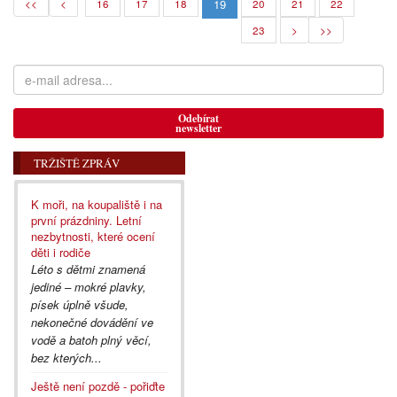
19
<<
<
16
17
18
20
21
22
23
>
>>
Odebírat
newsletter
TRŽIŠTĚ ZPRÁV
K moři, na koupaliště i na
první prázdniny. Letní
nezbytnosti, které ocení
děti i rodiče
Léto s dětmi znamená
jediné – mokré plavky,
písek úplně všude,
nekonečné dovádění ve
vodě a batoh plný věcí,
bez kterých...
Ještě není pozdě - pořiďte