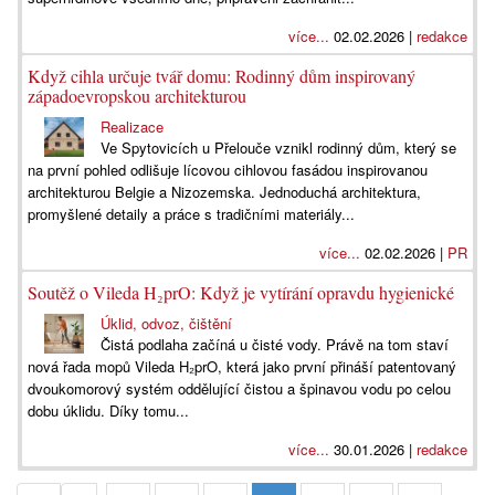
více...
02.02.2026 |
redakce
Když cihla určuje tvář domu: Rodinný dům inspirovaný
západoevropskou architekturou
Realizace
Ve Spytovicích u Přelouče vznikl rodinný dům, který se
na první pohled odlišuje lícovou cihlovou fasádou inspirovanou
architekturou Belgie a Nizozemska. Jednoduchá architektura,
promyšlené detaily a práce s tradičními materiály...
více...
02.02.2026 |
PR
Soutěž o Vileda H₂prO: Když je vytírání opravdu hygienické
Úklid, odvoz, čištění
Čistá podlaha začíná u čisté vody. Právě na tom staví
nová řada mopů Vileda H₂prO, která jako první přináší patentovaný
dvoukomorový systém oddělující čistou a špinavou vodu po celou
dobu úklidu. Díky tomu...
více...
30.01.2026 |
redakce