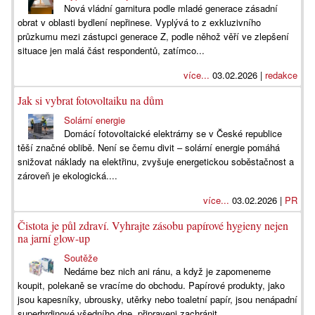
Nová vládní garnitura podle mladé generace zásadní
obrat v oblasti bydlení nepřinese. Vyplývá to z exkluzivního
průzkumu mezi zástupci generace Z, podle něhož věří ve zlepšení
situace jen malá část respondentů, zatímco...
více...
03.02.2026 |
redakce
Jak si vybrat fotovoltaiku na dům
Solární energie
Domácí fotovoltaické elektrárny se v České republice
těší značné oblibě. Není se čemu divit – solární energie pomáhá
snižovat náklady na elektřinu, zvyšuje energetickou soběstačnost a
zároveň je ekologická....
více...
03.02.2026 |
PR
Čistota je půl zdraví. Vyhrajte zásobu papírové hygieny nejen
na jarní glow-up
Soutěže
Nedáme bez nich ani ránu, a když je zapomeneme
koupit, polekaně se vracíme do obchodu. Papírové produkty, jako
jsou kapesníky, ubrousky, utěrky nebo toaletní papír, jsou nenápadní
superhrdinové všedního dne, připraveni zachránit...