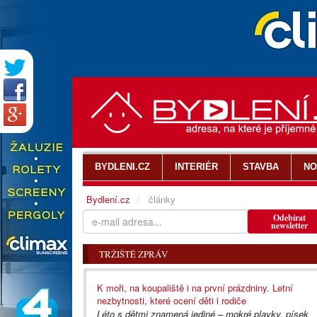
BYDLENI.CZ
INTERIÉR
STAVBA
NO
Bydlení.cz
články
Odebírat
newsletter
TRŽIŠTĚ ZPRÁV
K moři, na koupaliště i na první prázdniny. Letní
nezbytnosti, které ocení děti i rodiče
Léto s dětmi znamená jediné – mokré plavky, písek