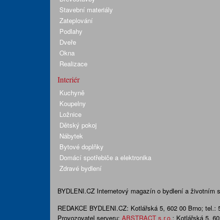
Stavební materiály
Zateplování
Podlahy
Dveře
Okna
Realizace
Interiér
Kuchyně
Koupelny
Ložnice
Dětský pokoj
Nábytek
Bytové doplňky
Domácí spotřebiče a elektronika
Zdravé bydlení
BYDLENI.CZ
Internetový magazín o bydlení a životním sty
REDAKCE BYDLENI.CZ:
Kotlářská 5, 602 00 Brno;
tel.:
Provozovatel serveru:
ABSTRACT s.r.o.
; Kotlářská 5, 6