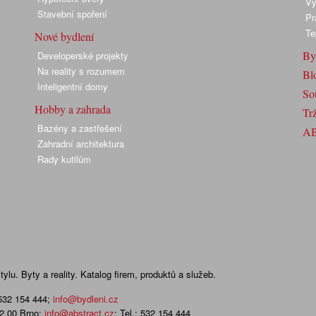
Vy
Stavební spoření
Pr
Te
Nové bydlení
By
Developerské projekty
Na reality s rozumem
Bl
Inteligentní domy
So
Hobby a zahrada
Trž
Bazény a zastřešení
A
Zahradní architektura
Rady kutilům
lu. Byty a reality. Katalog firem, produktů a služeb.
 532 154 444
;
info@bydleni.cz
02 00 Brno;
info@abstract.cz
; Tel.: 532 154 444