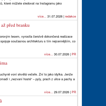
ptů, které můžete sledovat na Instagramu jako
více...
31.07.2026 |
redakce
 až před branku
orovým lesem, vyrostla čerstvě dokončená realizace
spojuje současnou architekturu s tím nejcennějším, co
více...
30.07.2026 |
PR
lima
kuchyně voní skvělá večeře. Zní to jako idylka. Jenže
madí i „nezvaní hosté“ – pyly, prach z ulice a pachy a
více...
29.07.2026 |
PR
ů