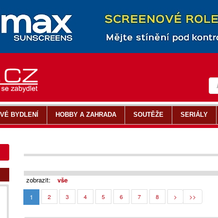
VÉ BYDLENÍ
HOBBY A ZAHRADA
SOUTĚŽE
SERIÁLY
zobrazit:
vše
1
2
3
4
5
6
7
8
>
>>