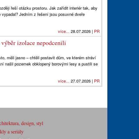
ději řeší otázku prostoru. Jak zařídit interiér tak, aby
ře vypadal? Jedním z řešení jsou posuvné dveře
více...
28.07.2026 |
PR
o výběr izolace nepodcenili
o, měli jasno – chtěli postavit dům, ve kterém stráví
ání našli pozemek obklopený borovými lesy a pustili se
více...
27.07.2026 |
PR
hitektura, design, styl
ly a seriály