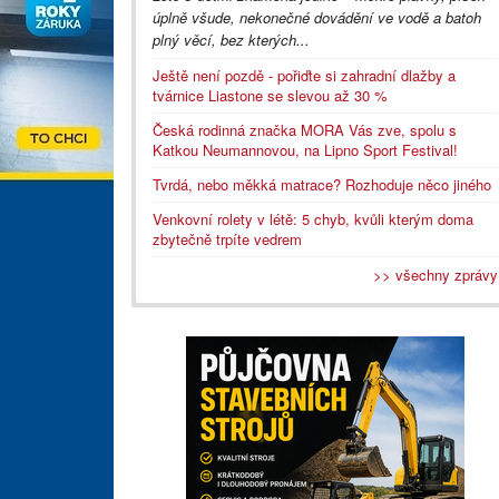
úplně všude, nekonečné dovádění ve vodě a batoh
plný věcí, bez kterých...
Ještě není pozdě - pořiďte si zahradní dlažby a
tvárnice Liastone se slevou až 30 %
Česká rodinná značka MORA Vás zve, spolu s
Katkou Neumannovou, na Lipno Sport Festival!
Tvrdá, nebo měkká matrace? Rozhoduje něco jiného
Venkovní rolety v létě: 5 chyb, kvůli kterým doma
zbytečně trpíte vedrem
>> všechny zprávy