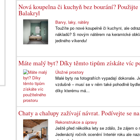
Nová koupelna či kuchyň bez bourání? Použijte
Balakryl
Barvy, laky, nátěry
Toužíte po nové koupelně či kuchyni, ale odr
nákladů? S novým nátěrem na keramické obkla
jediného víkendu!
Máte malý byt? Díky těmto tipům získáte víc p
Úložné prostory
Malé byty na fotografiích vypadají dokonale. J
vzdušně – musí se v něm také pohodlně bydle
díky kterému má...
Chaty a chalupy zažívají návrat. Podívejte se na
Rekonstrukce a úpravy
Ještě před několika lety se zdálo, že zájem o
Jedenáctý ročník ocenění Interiér roku ale naz