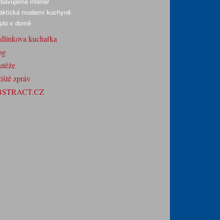
bavujeme interiér
aktická moderní kuchyně
plo v domě
dlínkova kuchařka
og
utěže
iště zpráv
BSTRACT.CZ