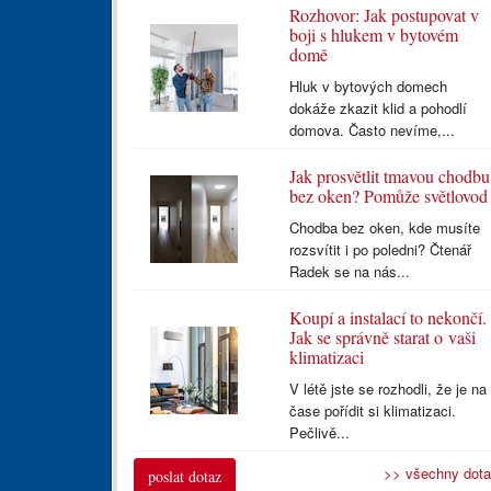
Rozhovor: Jak postupovat v
boji s hlukem v bytovém
domě
Hluk v bytových domech
dokáže zkazit klid a pohodlí
domova. Často nevíme,...
Jak prosvětlit tmavou chodbu
bez oken? Pomůže světlovod
Chodba bez oken, kde musíte
rozsvítit i po poledni? Čtenář
Radek se na nás...
Koupí a instalací to nekončí.
Jak se správně starat o vaši
klimatizaci
V létě jste se rozhodli, že je na
čase pořídit si klimatizaci.
Pečlivě...
>> všechny dot
poslat dotaz