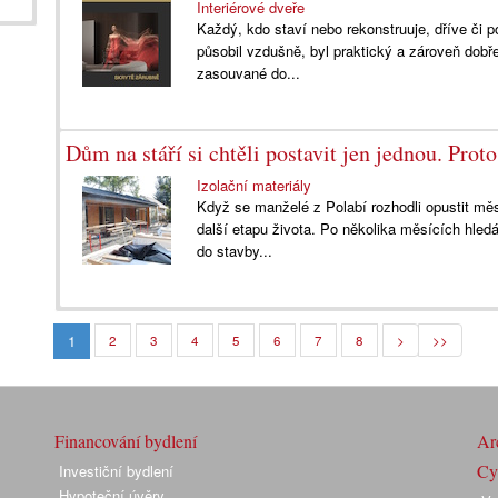
Interiérové dveře
Každý, kdo staví nebo rekonstruuje, dříve či poz
působil vzdušně, byl praktický a zároveň dob
zasouvané do...
Dům na stáří si chtěli postavit jen jednou. Prot
Izolační materiály
Když se manželé z Polabí rozhodli opustit měst
další etapu života. Po několika měsících hled
do stavby...
1
2
3
4
5
6
7
8
>
>>
Financování bydlení
Arc
Cyk
Investiční bydlení
Hypoteční úvěry