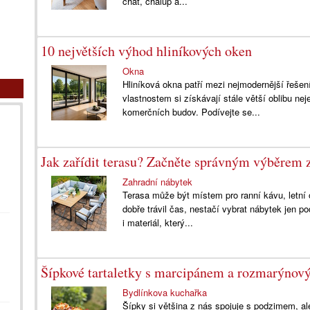
chat, chalup a...
10 největších výhod hliníkových oken
Okna
Hliníková okna patří mezi nejmodernější řešen
vlastnostem si získávají stále větší oblibu nej
komerčních budov. Podívejte se...
Jak zařídit terasu? Začněte správným výběrem 
Zahradní nábytek
Terasa může být místem pro ranní kávu, letní 
dobře trávil čas, nestačí vybrat nábytek jen po
i materiál, který...
Šípkové tartaletky s marcipánem a rozmarýno
Bydlínkova kuchařka
Šípky si většina z nás spojuje s podzimem, al