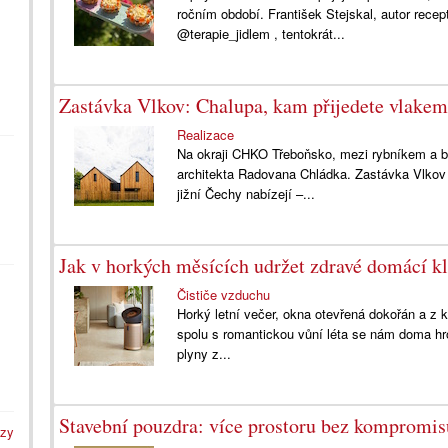
ročním období. František Stejskal, autor rece
@terapie_jidlem , tentokrát...
Zastávka Vlkov: Chalupa, kam přijedete vlakem
Realizace
Na okraji CHKO Třeboňsko, mezi rybníkem a b
architekta Radovana Chládka. Zastávka Vlkov 
jižní Čechy nabízejí –...
Jak v horkých měsících udržet zdravé domácí k
Čističe vzduchu
Horký letní večer, okna otevřená dokořán a z 
spolu s romantickou vůní léta se nám doma hro
plyny z...
Stavební pouzdra: více prostoru bez kompromis
azy