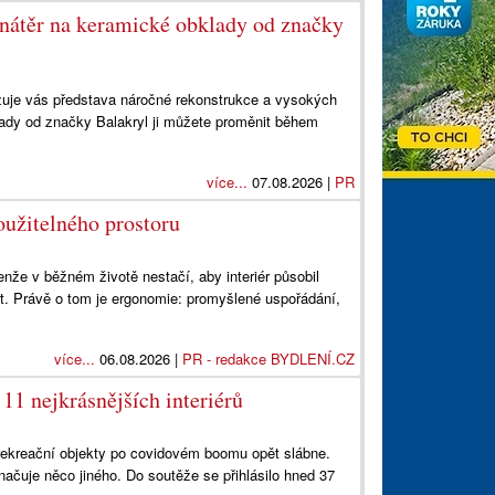
 nátěr na keramické obklady od značky
azuje vás představa náročné rekonstrukce a vysokých
dy od značky Balakryl ji můžete proměnit během
více...
07.08.2026 |
PR
oužitelného prostoru
enže v běžném životě nestačí, aby interiér působil
t. Právě o tom je ergonomie: promyšlené uspořádání,
více...
06.08.2026 |
PR - redakce BYDLENÍ.CZ
 11 nejkrásnějších interiérů
 rekreační objekty po covidovém boomu opět slábne.
načuje něco jiného. Do soutěže se přihlásilo hned 37