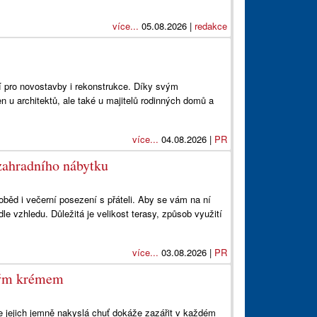
více...
05.08.2026 |
redakce
í pro novostavby i rekonstrukce. Díky svým
en u architektů, ale také u majitelů rodinných domů a
více...
04.08.2026 |
PR
zahradního nábytku
oběd i večerní posezení s přáteli. Aby se vám na ní
dle vzhledu. Důležitá je velikost terasy, způsob využití
více...
03.08.2026 |
PR
vým krémem
e jejich jemně nakyslá chuť dokáže zazářit v každém