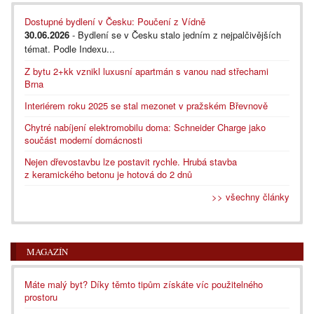
Dostupné bydlení v Česku: Poučení z Vídně
30.06.2026
- Bydlení se v Česku stalo jedním z nejpalčivějších
témat. Podle Indexu...
Z bytu 2+kk vznikl luxusní apartmán s vanou nad střechami
Brna
Interiérem roku 2025 se stal mezonet v pražském Břevnově
Chytré nabíjení elektromobilu doma: Schneider Charge jako
součást moderní domácnosti
Nejen dřevostavbu lze postavit rychle. Hrubá stavba
z keramického betonu je hotová do 2 dnů
>> všechny články
MAGAZÍN
Máte malý byt? Díky těmto tipům získáte víc použitelného
prostoru