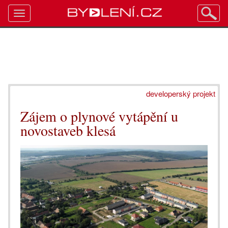
Toggle
navigation
developerský projekt
Zájem o plynové vytápění u
novostaveb klesá