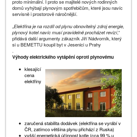
proto minimální. I proto se majitelé nových rodinných
domů vyhýbají plynovým spotřebičům, které jsou navíc
servisně i prostorově náročnější.
„
Elektřina je na rozdíl od plynu obnovitelný zdroj energie,
plynový kotel navíc musí pravidelně procházet revizí
,“
přidává další argumenty zákazník Jiří Nádvorník, který
si u BEMETTU koupil byt v Jesenici u Prahy
.
Výhody elektrického vytápění oproti plynovému
klesající
cena
elektřiny
zaručená stabilita dodávek (elektřina se vyrábí v
ČR, zatímco většina plynu přichází z Ruska)
vyšší energetická účinnost kotle (cca 99 % u