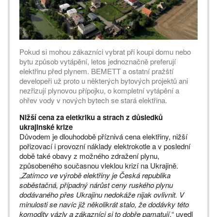
Pokud si mohou zákazníci vybrat při koupi domu nebo
bytu způsob vytápění, letos jednoznačně preferují
elektřinu před plynem. BEMETT a ostatní pražští
developeři už proto u některých bytových projektů ani
nezřizují plynovou přípojku, o kompletní vytápění a
ohřev vody v nových bytech se stará elektřina.
Nižší cena za eletkriku a strach z důsledků
ukrajinské krize
Důvodem je dlouhodobě příznivá cena elektřiny, nižší
pořizovací i provozní náklady elektrokotle a v poslední
době také obavy z možného zdražení plynu,
způsobeného současnou vleklou krizí na Ukrajině.
„
Zatímco ve výrobě elektřiny je Česká republika
soběstačná, případný nárůst ceny ruského plynu
dodávaného přes Ukrajinu nedokáže nijak ovlivnit. V
minulosti se navíc již několikrát stalo, že dodávky této
komodity vázly a zákazníci si to dobře pamatují
,“ uvedl