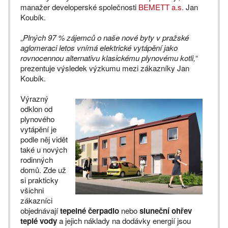
manažer developerské společnosti
BEMETT a.s.
Jan
Koubík.
„
Plných 97 % zájemců o naše nové byty v pražské
aglomeraci letos vnímá elektrické vytápění jako
rovnocennou alternativu klasickému plynovému kotli,
“
prezentuje výsledek výzkumu mezi zákazníky Jan
Koubík.
Výrazný
odklon od
plynového
vytápění je
podle něj vidět
také u nových
rodinných
domů. Zde už
si prakticky
všichni
zákazníci
objednávají
tepelné čerpadlo
nebo
sluneční ohřev
teplé vody
a jejich náklady na dodávky energií jsou