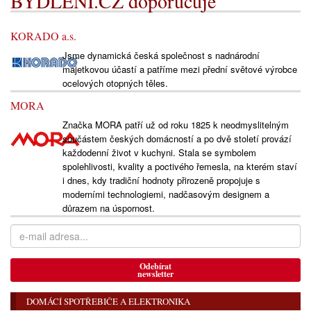
BYDLENÍ.CZ doporučuje
KORADO a.s.
Jsme dynamická česká společnost s nadnárodní
majetkovou účastí a patříme mezi přední světové výrobce
ocelových otopných těles.
MORA
Značka MORA patří už od roku 1825 k neodmyslitelným
součástem českých domácností a po dvě století provází
každodenní život v kuchyni. Stala se symbolem
spolehlivosti, kvality a poctivého řemesla, na kterém staví
i dnes, kdy tradiční hodnoty přirozeně propojuje s
moderními technologiemi, nadčasovým designem a
důrazem na úspornost.
Odebírat
newsletter
DOMÁCÍ SPOTŘEBIČE A ELEKTRONIKA