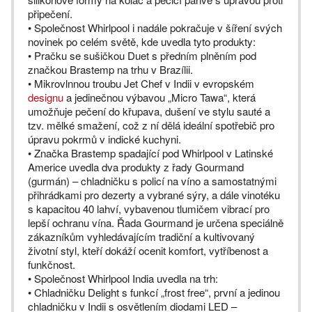
připečení.
• Společnost Whirlpool i nadále pokračuje v šíření svých
novinek po celém světě, kde uvedla tyto produkty:
• Pračku se sušičkou Duet s předním plněním pod
značkou Brastemp na trhu v Brazílii.
• Mikrovlnnou troubu Jet Chef v Indii v evropském
designu
a jedinečnou výbavou „Micro Tawa“, která
umožňuje pečení do křupava, dušení ve stylu sauté a
tzv. mělké smažení, což z ní dělá ideální spotřebič pro
úpravu pokrmů v indické kuchyni.
• Značka Brastemp spadající pod Whirlpool v Latinské
Americe uvedla dva produkty z řady Gourmand
(gurmán) – chladničku s policí na víno a samostatnými
přihrádkami pro dezerty a vybrané sýry, a dále vinotéku
s kapacitou 40 lahví, vybavenou tlumičem vibrací pro
lepší ochranu vína. Řada Gourmand je určena speciálně
zákazníkům vyhledávajícím tradiční a kultivovaný
životní styl, kteří dokáží ocenit komfort, vytříbenost a
funkčnost.
• Společnost Whirlpool India uvedla na trh:
• Chladničku Delight s funkcí „frost free“, první a jedinou
chladničku v Indii s osvětlením diodami LED –