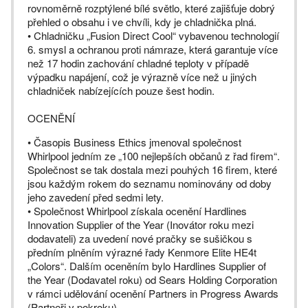
rovnoměrně rozptýlené bílé světlo, které zajišťuje dobrý
přehled o obsahu i ve chvíli, kdy je chladnička plná.
• Chladničku „Fusion Direct Cool“ vybavenou technologií
6. smysl a ochranou proti námraze, která garantuje více
než 17 hodin zachování chladné teploty v případě
výpadku napájení, což je výrazně více než u jiných
chladniček nabízejících pouze šest hodin.
OCENĚNÍ
• Časopis Business Ethics jmenoval společnost
Whirlpool jedním ze „100 nejlepších občanů z řad firem“.
Společnost se tak dostala mezi pouhých 16 firem, které
jsou každým rokem do seznamu nominovány od doby
jeho zavedení před sedmi lety.
• Společnost Whirlpool získala ocenění Hardlines
Innovation Supplier of the Year (Inovátor roku mezi
dodavateli) za uvedení nové pračky se sušičkou s
předním plněním výrazné řady Kenmore Elite HE4t
„Colors“. Dalším oceněním bylo Hardlines Supplier of
the Year (Dodavatel roku) od Sears Holding Corporation
v rámci udělování ocenění Partners in Progress Awards
(Partneři v pokroku).