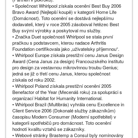
• Společnost Whirlpool získala ocenění Best Buy 2006
Bravo Award (Nejlepší koupě) v kategorii Home Life
(Domácnost). Toto ocenění se dostává nejlepšímu
dodavateli, který v roce 2005 zásoboval řetězec Best
Buy svými výrobky a poskytoval mu služby.
• Značka Duet společnosti Whirlpool se stala první
pračkou s podstavcem, kterou nadace Arthritis
Foundation certifikovala jako „uživatelsky příjemnou“.
• Whirlpool Europe získala prestižní cenu Janus Design
Award (Cena Janus za design) Francouzského institutu
pro design za vestavnou mikrovlnnou troubu Genius;
jedná se již o třetí cenu Janus, kterou společnost
získala od roku 2002.
• Whirlpool Poland získala prestižní ocenění 2005
Benefactor of the Year (Mecenáš roku) za spolupráci s
organizací Habitat for Humanity International.
• Whirlpool Brazil (Multibrás) vyhrála cenu Excellence in
Client Service 2006 (Dokonalé služby zákazníkům)
časopisu Modern Consumer (Moderní spotřebitel) v
kategorii spotřebičů pro domácnost. Toto ocenění
hodnotí kvalitu vztahů se zákazníky.
• Webové stránky Brastemp a Consul byly nominovány