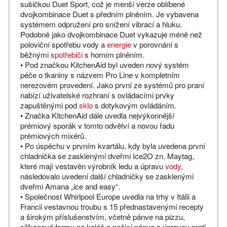
sušičkou Duet Sport, což je menší verze oblíbené
dvojkombinace Duet s předním plněním. Je vybavena
systémem odpružení pro snížení vibrací a hluku.
Podobně jako dvojkombinace Duet vykazuje méně než
poloviční spotřebu vody a
energie
v porovnání s
běžnými
spotřebiči
s horním plněním.
• Pod značkou KitchenAid byl uveden nový systém
péče o tkaniny s názvem Pro Line v kompletním
nerezovém provedení. Jako první ze systémů pro praní
nabízí uživatelské rozhraní s ovládacími prvky
zapuštěnými pod
sklo
s dotykovým ovládáním.
• Značka KitchenAid dále uvedla nejvýkonnější
prémiový sporák v tomto odvětví a novou řadu
prémiových mixérů.
• Po úspěchu v prvním kvartálu, kdy byla uvedena první
chladnička se zasklenými dveřmi Ice2O zn. Maytag,
které mají vestavěn výrobník ledu a úpravu
vody
,
následovalo uvedení další chladničky se zasklenými
dveřmi Amana „ice and easy“.
• Společnost Whirlpool Europe uvedla na trhy v Itálii a
Francii vestavnou troubu s 15 přednastavenými recepty
a širokým příslušenstvím, včetně pánve na pizzu,
silikonové formy na koláč a pečicí pánve s úpravou proti