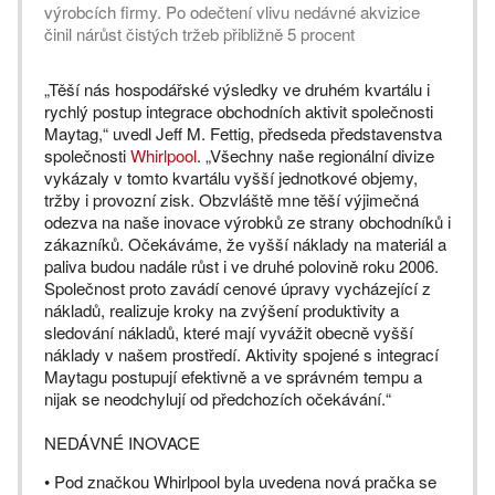
výrobcích firmy. Po odečtení vlivu nedávné akvizice
činil nárůst čistých tržeb přibližně 5 procent
„Těší nás hospodářské výsledky ve druhém kvartálu i
rychlý postup integrace obchodních aktivit společnosti
Maytag,“ uvedl Jeff M. Fettig, předseda představenstva
společnosti
Whirlpool
. „Všechny naše regionální divize
vykázaly v tomto kvartálu vyšší jednotkové objemy,
tržby i provozní zisk. Obzvláště mne těší výjimečná
odezva na naše inovace výrobků ze strany obchodníků i
zákazníků. Očekáváme, že vyšší náklady na materiál a
paliva budou nadále růst i ve druhé polovině roku 2006.
Společnost proto zavádí cenové úpravy vycházející z
nákladů, realizuje kroky na zvýšení produktivity a
sledování nákladů, které mají vyvážit obecně vyšší
náklady v našem prostředí. Aktivity spojené s integrací
Maytagu postupují efektivně a ve správném tempu a
nijak se neodchylují od předchozích očekávání.“
NEDÁVNÉ INOVACE
• Pod značkou Whirlpool byla uvedena nová pračka se