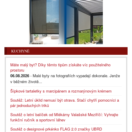
KUCHYNĚ
Máte malý byt? Díky těmto tipům získáte víc použitelného
prostoru
06.08.2026
- Malé byty na fotografiích vypadají dokonale. Jenže
v běžném životě...
Šípkové tartaletky s marcipánem a rozmarýnovým krémem
Soutěž: Letní úklid nemusí být otrava. Stačí chytří pomocníci a
pár jednoduchých triků
Soutěž o letní balíček od Mlékárny Valašské Meziříčí: Vyhrajte
funkční ručník a sportovní láhev
Soutěž o designové prkénko FLAG 2.0 značky UBRD