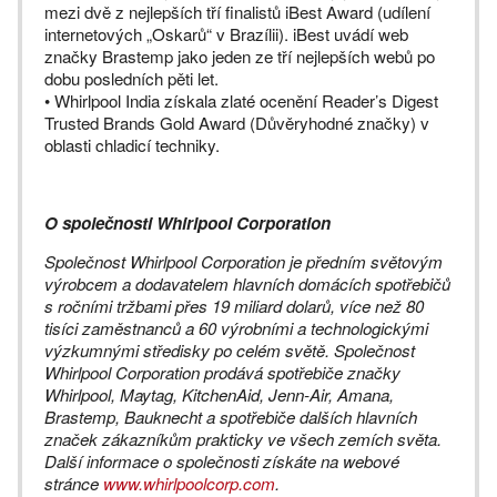
mezi dvě z nejlepších tří finalistů iBest Award (udílení
internetových „Oskarů“ v Brazílii). iBest uvádí web
značky Brastemp jako jeden ze tří nejlepších webů po
dobu posledních pěti let.
• Whirlpool India získala zlaté ocenění Reader’s Digest
Trusted Brands Gold Award (Důvěryhodné značky) v
oblasti chladicí techniky.
O společnosti Whirlpool Corporation
Společnost Whirlpool Corporation je předním světovým
výrobcem a dodavatelem hlavních domácích spotřebičů
s ročními tržbami přes 19 miliard dolarů, více než 80
tisíci zaměstnanců a 60 výrobními a technologickými
výzkumnými středisky po celém světě. Společnost
Whirlpool Corporation prodává spotřebiče značky
Whirlpool, Maytag, KitchenAid, Jenn-Air, Amana,
Brastemp, Bauknecht a spotřebiče dalších hlavních
značek zákazníkům prakticky ve všech zemích světa.
Další informace o společnosti získáte na webové
stránce
www.whirlpoolcorp.com
.