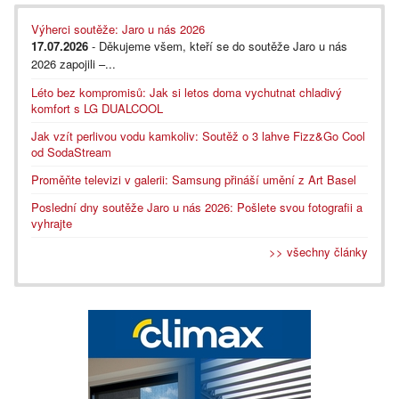
Výherci soutěže: Jaro u nás 2026
17.07.2026
- Děkujeme všem, kteří se do soutěže Jaro u nás
2026 zapojili –...
Léto bez kompromisů: Jak si letos doma vychutnat chladivý
komfort s LG DUALCOOL
Jak vzít perlivou vodu kamkoliv: Soutěž o 3 lahve Fizz&Go Cool
od SodaStream
Proměňte televizi v galerii: Samsung přináší umění z Art Basel
Poslední dny soutěže Jaro u nás 2026: Pošlete svou fotografii a
vyhrajte
>> všechny články