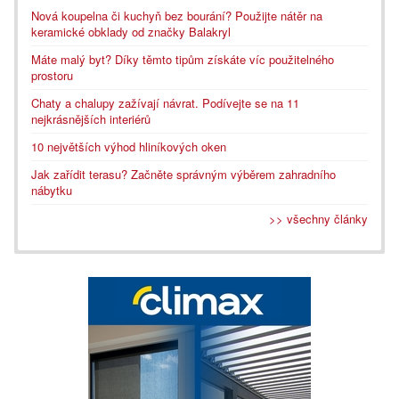
Nová koupelna či kuchyň bez bourání? Použijte nátěr na
keramické obklady od značky Balakryl
Máte malý byt? Díky těmto tipům získáte víc použitelného
prostoru
Chaty a chalupy zažívají návrat. Podívejte se na 11
nejkrásnějších interiérů
10 největších výhod hliníkových oken
Jak zařídit terasu? Začněte správným výběrem zahradního
nábytku
>> všechny články