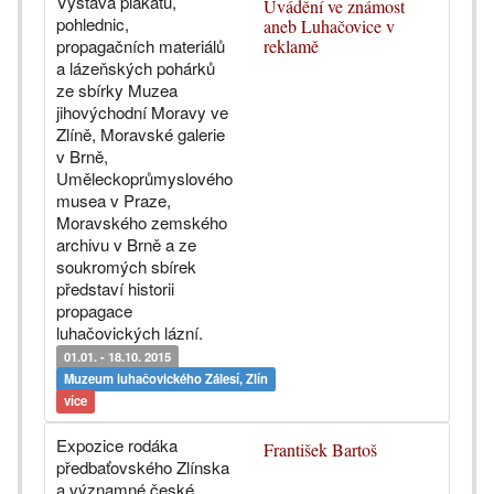
Výstava plakátů,
Uvádění ve známost
pohlednic,
aneb Luhačovice v
propagačních materiálů
reklamě
a lázeňských pohárků
ze sbírky Muzea
jihovýchodní Moravy ve
Zlíně, Moravské galerie
v Brně,
Uměleckoprůmyslového
musea v Praze,
Moravského zemského
archivu v Brně a ze
soukromých sbírek
představí historii
propagace
luhačovických lázní.
01.01. - 18.10. 2015
Muzeum luhačovického Zálesí, Zlín
více
Expozice rodáka
František Bartoš
předbaťovského Zlínska
a významné české