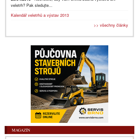
veletrh? Pak sledujte...
Kalendář veletrhů a výstav 2013
>> všechny články
MAGAZÍN