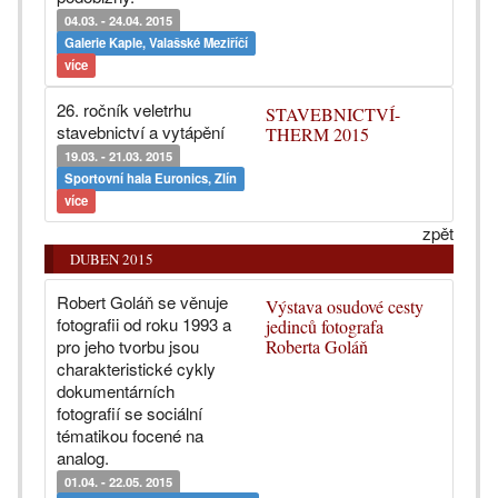
04.03. - 24.04. 2015
Galerie Kaple, Valašské Meziříčí
více
26. ročník veletrhu
STAVEBNICTVÍ-
stavebnictví a vytápění
THERM 2015
19.03. - 21.03. 2015
Sportovní hala Euronics, Zlín
více
zpět
DUBEN 2015
Robert Goláň se věnuje
Výstava osudové cesty
fotografii od roku 1993 a
jedinců fotografa
pro jeho tvorbu jsou
Roberta Goláň
charakteristické cykly
dokumentárních
fotografií se sociální
tématikou focené na
analog.
01.04. - 22.05. 2015