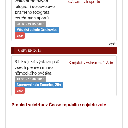
velkoformátových
extrémních sportů
fotografií celosvětově
známého fotografa
extrémních sportů.
28.04. - 24.05. 2015
Městská galerie Otrokovice
více
zpět
ČERVEN 2015
31. krajská výstava psů
Krajská výstava psů Zlín
všech plemen mimo
německého ovčáka.
13.06. - 13.06. 2015
Sportovní hala Euronics, Zlín
více
Přehled veletrhů v České republice najdete
zde
: