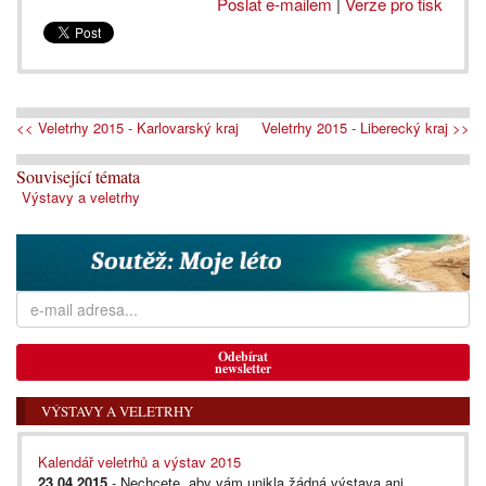
Poslat e-mailem
|
Verze pro tisk
<< Veletrhy 2015 - Karlovarský kraj
Veletrhy 2015 - Liberecký kraj >>
Související témata
Výstavy a veletrhy
Odebírat
newsletter
VÝSTAVY A VELETRHY
Kalendář veletrhů a výstav 2015
23.04.2015
- Nechcete, aby vám unikla žádná výstava ani