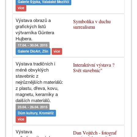
Galerie Sýpka, Valašské Meziříčí
více
Výstava obrazů a
Symbolika v duchu
grafických listů
surrealismu
výtvarníka Güntera
Hujbera.
17.04. - 30.04. 2015
Galerie DioArt, Zlín
více
Výstava tradičních i
Interaktivní výstava ?
méně obvyklých
Svět stavebnic"
stavebnic z
nejrůznějších materiálů:
z plastu, dřeva, kovu,
magnetu, keramiky a
dalších materiálů.
23.04. - 26.04. 2015
Dům kultury, Kroměříž
více
Výstava
Dan Vojtěch - fotograf