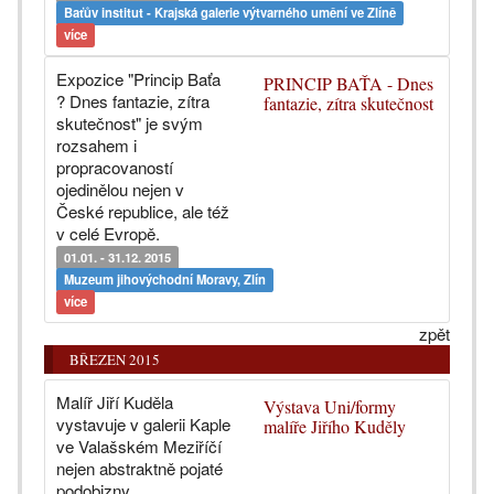
Baťův institut - Krajská galerie výtvarného umění ve Zlíně
více
Expozice "Princip Baťa
PRINCIP BAŤA - Dnes
? Dnes fantazie, zítra
fantazie, zítra skutečnost
skutečnost" je svým
rozsahem i
propracovaností
ojedinělou nejen v
České republice, ale též
v celé Evropě.
01.01. - 31.12. 2015
Muzeum jihovýchodní Moravy, Zlín
více
zpět
BŘEZEN 2015
Malíř Jiří Kuděla
Výstava Uni/formy
vystavuje v galerii Kaple
malíře Jiřího Kuděly
ve Valašském Meziříčí
nejen abstraktně pojaté
podobizny.