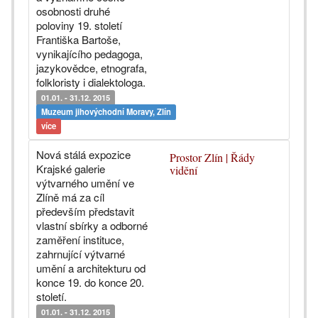
osobnosti druhé
poloviny 19. století
Františka Bartoše,
vynikajícího pedagoga,
jazykovědce, etnografa,
folkloristy i dialektologa.
01.01. - 31.12. 2015
Muzeum jihovýchodní Moravy, Zlín
více
Nová stálá expozice
Prostor Zlín | Řády
Krajské galerie
vidění
výtvarného umění ve
Zlíně má za cíl
především představit
vlastní sbírky a odborné
zaměření instituce,
zahrnující výtvarné
umění a architekturu od
konce 19. do konce 20.
století.
01.01. - 31.12. 2015