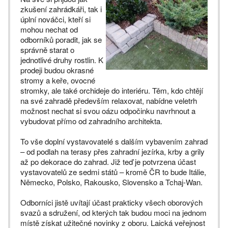
zkušení zahrádkáři, tak i
úplní nováčci, kteří si
mohou nechat od
odborníků poradit, jak se
správně starat o
jednotlivé druhy rostlin. K
prodeji budou okrasné
stromy a keře, ovocné
stromky, ale také orchideje do interiéru. Těm, kdo chtějí
na své zahradě především relaxovat, nabídne veletrh
možnost nechat si svou oázu odpočinku navrhnout a
vybudovat přímo od zahradního architekta.
To vše doplní vystavovatelé s dalším vybavením zahrad
– od podlah na terasy přes zahradní jezírka, krby a grily
až po dekorace do zahrad. Již teď je potvrzena účast
vystavovatelů ze sedmi států – kromě ČR to bude Itálie,
Německo, Polsko, Rakousko, Slovensko a Tchaj-Wan.
Odborníci jistě uvítají účast prakticky všech oborových
svazů a sdružení, od kterých tak budou moci na jednom
místě získat užitečné novinky z oboru. Laická veřejnost