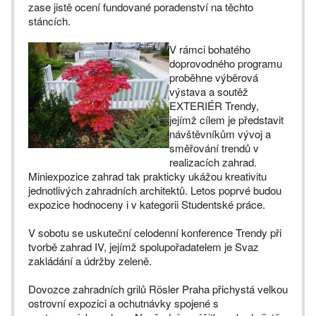
zase jistě ocení fundované poradenství na těchto
stáncích.
V rámci bohatého
doprovodného programu
proběhne výběrová
výstava a soutěž
EXTERIÉR Trendy,
jejímž cílem je představit
návštěvníkům vývoj a
směřování trendů v
realizacích zahrad.
Miniexpozice zahrad tak prakticky ukážou kreativitu
jednotlivých zahradních architektů. Letos poprvé budou
expozice hodnoceny i v kategorii Studentské práce.
V sobotu se uskuteční celodenní konference Trendy při
tvorbě zahrad IV, jejímž spolupořadatelem je Svaz
zakládání a údržby zeleně.
Dovozce zahradních grilů Rösler Praha přichystá velkou
ostrovní expozici a ochutnávky spojené s