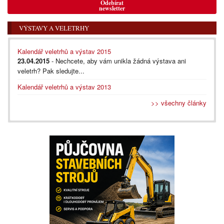
Odebírat
newsletter
VÝSTAVY A VELETRHY
Kalendář veletrhů a výstav 2015
23.04.2015
- Nechcete, aby vám unikla žádná výstava ani
veletrh? Pak sledujte...
Kalendář veletrhů a výstav 2013
>> všechny články