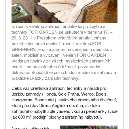
5. ročník veletrhu zahradní architektury, nábytku a
techniky FOR GARDEN se uskuteční v termínu 17. –
20. 3. 2011 v Pražském veletržním areálu Letňany.
Veletrh letos nově doplní 1. ročník veletrhu FOR
GREENERY, jenž se zaměří na veřejnou a městskou
zeleň, mobiliář a vybavení. Veletrh FOR GARDEN
představí novinky ze všech myslitelných zahradních
oborů – od projektů přes údržbu až po zahradní
dekorace. Součástí expozic budou modelové zahrady a
praktické ukázky zahradní techniky.
Čeká vás přehlídka zahradní techniky a nářadí pro
údržbu zahrady (Honda, Solo Praha, Werco, Boels,
Husqvarna, Bosch atd.), stylového pracovního oblečení,
které představí firma Anglická sezóna, ale také
zahradního nábytku dle vašeho vkusu i peněženky (více
jak 600 m² prodejní plochy zahradního nábytku).
Na své si přijdou jak