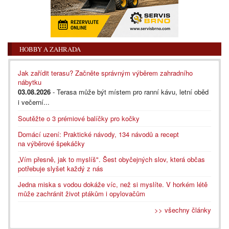
HOBBY A ZAHRADA
Jak zařídit terasu? Začněte správným výběrem zahradního
nábytku
03.08.2026
- Terasa může být místem pro ranní kávu, letní oběd
i večerní...
Soutěžte o 3 prémiové balíčky pro kočky
Domácí uzení: Praktické návody, 134 návodů a recept
na výběrové špekáčky
„Vím přesně, jak to myslíš". Šest obyčejných slov, která občas
potřebuje slyšet každý z nás
Jedna miska s vodou dokáže víc, než si myslíte. V horkém létě
může zachránit život ptákům i opylovačům
>> všechny články