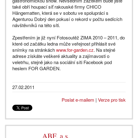
gastronomickou show. Nevšedním zážitkem bude jistě
také obří houpací síť rakouské firmy CHICO
Hängematten, která se v sobotu ve spolupráci s
Agenturou Dobrý den pokusí o rekord v počtu sedících
návštěvníků na této síti.
Zpestřením je již nyní Fotosoutěž ZIMA 2010 – 2011, do
které od začátku ledna může veřejnost přihlásit své
snímky na stránkách
www.for-garden.cz
. Na stejné
adrese získáte veškeré aktuality a zajímavosti o
veletrhu, stejně jako na sociální síti Facebook pod
heslem FOR GARDEN.
27.02.2011
Poslat e-mailem
|
Verze pro tisk
ABF, a.s.