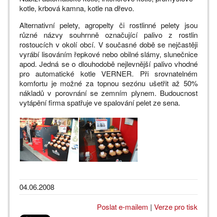
kotle, krbová kamna, kotle na dřevo.
Alternativní pelety, agropelty či rostlinné pelety jsou
různé názvy souhrnně označující palivo z rostlin
rostoucích v okolí obcí. V současné době se nejčastěji
vyrábí lisováním řepkové nebo obilné slámy, slunečnice
apod. Jedná se o dlouhodobě nejlevnější palivo vhodné
pro automatické kotle VERNER. Při srovnatelném
komfortu je možné za topnou sezónu ušetřit až 50%
nákladů v porovnání se zemním plynem. Budoucnost
vytápění firma spatřuje ve spalování pelet ze sena.
04.06.2008
Poslat e-mailem
|
Verze pro tisk