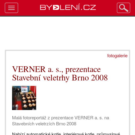
Toggle
navigation
fotogalerie
VERNER a. s., prezentace
Stavební veletrhy Brno 2008
Malá fotoreportáž z prezentace VERNER a. s. na
Stavebních veletrzích Brno 2008
Nabízí automatické kotle, interiérové kotle, průmyslové