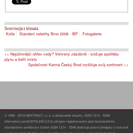
Související témata
Kotle
Stavební veletrhy Brno 2008 - IBF
Fotogalerie
<< Nejúčinnější ohřev vody? Vrstvený zásobník - snižuje spotřebu
plynu a šetří místo
Společnost Karma Český Brod rozšiřuje svůj sortiment >>
© 1999 - 2019 ABSTRACT, s.r.o. a dodavatelé obsahu. ISSN 1214 - 5548
Internetový portál BYDLENÍ.CZ je zdrojem registrovaným pod mezinárodním
standardním seriálovým číslem ISSN 1214 - 5548 dodržuje právní předpisy o ochraně