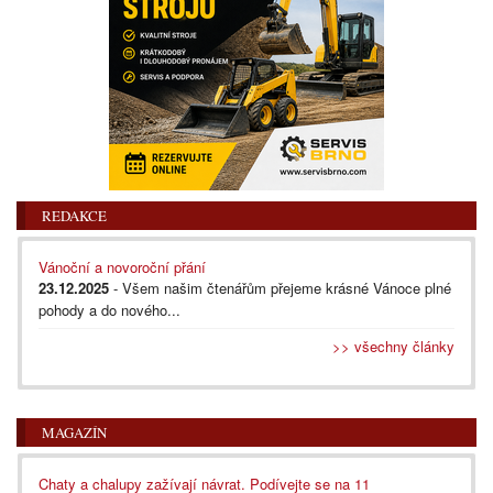
REDAKCE
Vánoční a novoroční přání
23.12.2025
- Všem našim čtenářům přejeme krásné Vánoce plné
pohody a do nového...
>> všechny články
MAGAZÍN
Chaty a chalupy zažívají návrat. Podívejte se na 11