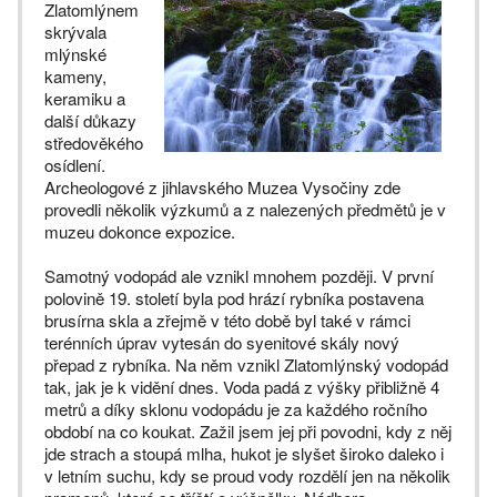
Zlatomlýnem
skrývala
mlýnské
kameny,
keramiku a
další důkazy
středověkého
osídlení.
Archeologové z jihlavského Muzea Vysočiny zde
provedli několik výzkumů a z nalezených předmětů je v
muzeu dokonce expozice.
Samotný vodopád ale vznikl mnohem později. V první
polovině 19. století byla pod hrází rybníka postavena
brusírna skla a zřejmě v této době byl také v rámci
terénních úprav vytesán do syenitové skály nový
přepad z rybníka. Na něm vznikl Zlatomlýnský vodopád
tak, jak je k vidění dnes. Voda padá z výšky přibližně 4
metrů a díky sklonu vodopádu je za každého ročního
období na co koukat. Zažil jsem jej při povodni, kdy z něj
jde strach a stoupá mlha, hukot je slyšet široko daleko i
v letním suchu, kdy se proud vody rozdělí jen na několik