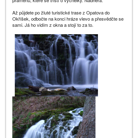
pramenů, které se tříští o výčnělky. Nádhera.
Až půjdete po žluté turistické trase z Opatova do
Okříšek, odbočte na konci hráze vlevo a přesvědčte se
sami. Já ho vidím z okna a stojí to za to.