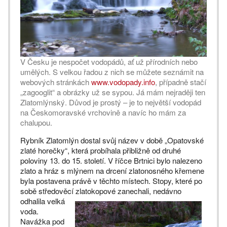
V Česku je nespočet vodopádů, ať už přírodních nebo
umělých. S velkou řadou z nich se můžete seznámit na
webových stránkách
www.vodopady.info
, případně stačí
„zagooglit“ a obrázky už se sypou. Já mám nejraději ten
Zlatomlýnský. Důvod je prostý – je to největší vodopád
na Českomoravské vrchovině a navíc ho mám za
chalupou.
Rybník Zlatomlýn dostal svůj název v době „Opatovské
zlaté horečky“, která probíhala přibližně od druhé
poloviny 13. do 15. století. V říčce Brtnici bylo nalezeno
zlato a hráz s mlýnem na drcení zlatonosného křemene
byla postavena právě v těchto místech. Stopy, které po
sobě středověcí
zlatokopové zanechali, nedávno
odhalila velká
voda.
Navážka pod