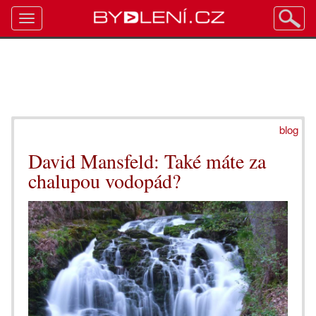
Toggle
navigation
blog
David Mansfeld: Také máte za
chalupou vodopád?