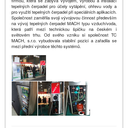
firmou, která se zabývá vývojem, výrobou a instalací
tepelných čerpadel pro účely vytápění, ohřevu vody a
pro využití tepelných čerpadel při speciálních aplikacích.
Společnost zaměřila svoji vývojovou činnost především
na vývoj tepelných čerpadel MACH typu vzduch/voda,
která patří mezi technickou špičku na českém i
světovém trhu. Od svého vzniku si společnost TC
MACH, s.r.o. vybudovala stabilní pozici a zařadila se
mezi přední výrobce těchto systémů.