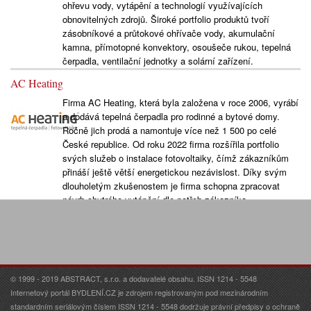
ohřevu vody, vytápění a technologií využívajících
obnovitelných zdrojů. Široké portfolio produktů tvoří
zásobníkové a průtokové ohřívače vody, akumulační
kamna, přímotopné konvektory, osoušeče rukou, tepelná
čerpadla, ventilační jednotky a solární zařízení.
AC Heating
Firma AC Heating, která byla založena v roce 2006, vyrábí
a dodává tepelná čerpadla pro rodinné a bytové domy.
Ročně jich prodá a namontuje více než 1 500 po celé
České republice. Od roku 2022 firma rozšířila portfolio
svých služeb o instalace fotovoltaiky, čímž zákazníkům
přináší ještě větší energetickou nezávislost. Díky svým
dlouholetým zkušenostem je firma schopna zpracovat
návrh chytrého vytápění dle potřeb zákazníka.
© 1999 - 2019 ABSTRACT, s.r.o. a dodavatelé obsahu. ISSN 1214 - 5548
Internetový portál BYDLENÍ.CZ je zdrojem registrovaným pod mezinárodním
standardním seriálovým číslem ISSN 1214 - 5548 dodržuje právní předpisy o ochraně