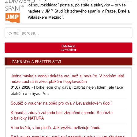
ložnic, rozkládací postele, polštáře a přikrývky – to vše
najdete v JMP Studiích zdravého spaní® v Praze, Brně a
Valašském Meziříčí.
Odebírat
newsletter
ZAHRADA A PĚSTITELSTVÍ
Jedna miska s vodou dokáže víc, než si myslíte. V horkém létě
může zachránit život ptákům i opylovačům
01.07.2026
- Horké letní dny dávají zabrat nejen lidem, ale také
ptákům a hmyzu. V...
Soutěž o voucher na oběd pro dva v Levandulovém údolí
Krásná a zdravá zahrada bez zbytečné chemie. Soutěžte
o balíčky NATURA
Více květů, více plodů. Jak výživa ovlivňuje úrodu
Proč si lidé zamilovali vertikální zahrady a jak si ji vytvořit doma