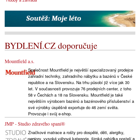
BYDLENÍ.CZ doporučuje
Mountfield a.s.
Společnost Mountfield je největší specializovaný prodejce
zahradní techniky, zahradního nábytku a bazénů v České
republice a na Slovensku. Na trhu působí již více jak 30
let. V současnosti provozuje 76 prodejních center, z toho
58 v Čechách a 18 na Slovensku. Mountfield je také
největším výrobcem bazénů a bazénového příslušenství a
své výrobky úspěšně exportuje do 46 zemí světa.
Provozuje i svůj e-shop.
JMP - Studio zdravého spaní®
Značkové matrace a rošty pro dospělé, děti, alergiky,
seniory, vysoké váhové kategorie, široká nabídka postelí a