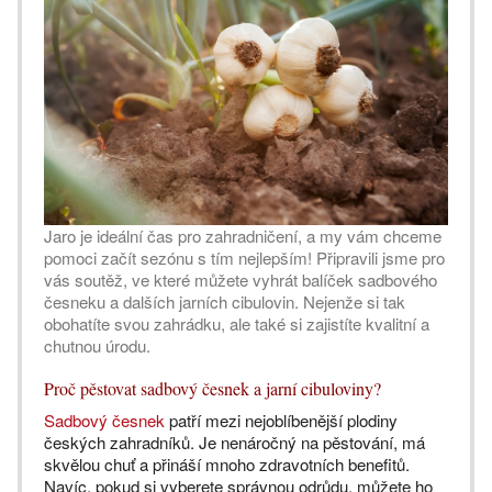
Jaro je ideální čas pro zahradničení, a my vám chceme
pomoci začít sezónu s tím nejlepším! Připravili jsme pro
vás soutěž, ve které můžete vyhrát balíček sadbového
česneku a dalších jarních cibulovin. Nejenže si tak
obohatíte svou zahrádku, ale také si zajistíte kvalitní a
chutnou úrodu.
Proč pěstovat sadbový česnek a jarní cibuloviny?
Sadbový česnek
patří mezi nejoblíbenější plodiny
českých zahradníků. Je nenáročný na pěstování, má
skvělou chuť a přináší mnoho zdravotních benefitů.
Navíc, pokud si vyberete správnou odrůdu, můžete ho