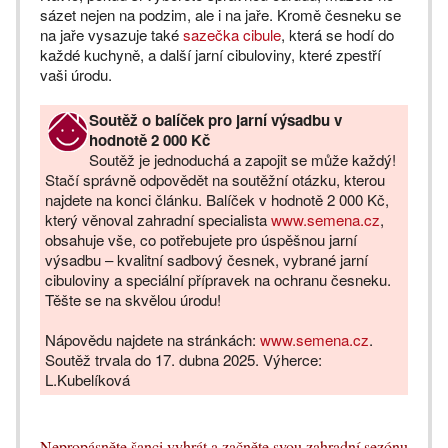
sázet nejen na podzim, ale i na jaře. Kromě česneku se
na jaře vysazuje také
sazečka cibule
, která se hodí do
každé kuchyně, a další jarní cibuloviny, které zpestří
vaši úrodu.
Soutěž o balíček pro jarní výsadbu v
hodnotě 2 000 Kč
Soutěž je jednoduchá a zapojit se může každý!
Stačí správně odpovědět na soutěžní otázku, kterou
najdete na konci článku. Balíček v hodnotě 2 000 Kč,
který věnoval zahradní specialista
www.semena.cz
,
obsahuje vše, co potřebujete pro úspěšnou jarní
výsadbu – kvalitní sadbový česnek, vybrané jarní
cibuloviny a speciální přípravek na ochranu česneku.
Těšte se na skvělou úrodu!
Nápovědu najdete na stránkách:
www.semena.cz
.
Soutěž trvala do 17. dubna 2025. Výherce:
L.Kubelíková
Nepropásněte šanci vyhrát a začněte svou zahradní sezónu