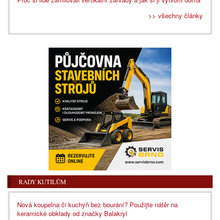
>> všechny články
RADY KUTILŮM
Nová koupelna či kuchyň bez bourání? Použijte nátěr na
keramické obklady od značky Balakryl