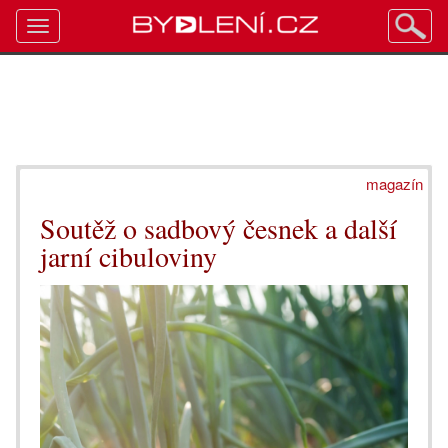
Toggle
navigation
magazín
Soutěž o sadbový česnek a další
jarní cibuloviny