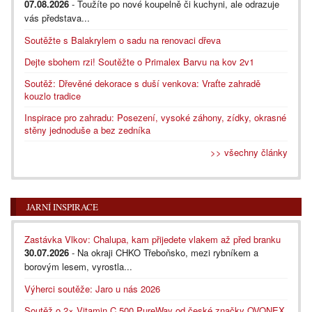
07.08.2026
- Toužíte po nové koupelně či kuchyni, ale odrazuje
vás představa...
Soutěžte s Balakrylem o sadu na renovaci dřeva
Dejte sbohem rzi! Soutěžte o Primalex Barvu na kov 2v1
Soutěž: Dřevěné dekorace s duší venkova: Vraťte zahradě
kouzlo tradice
Inspirace pro zahradu: Posezení, vysoké záhony, zídky, okrasné
stěny jednoduše a bez zedníka
>> všechny články
JARNÍ INSPIRACE
Zastávka Vlkov: Chalupa, kam přijedete vlakem až před branku
30.07.2026
- Na okraji CHKO Třeboňsko, mezi rybníkem a
borovým lesem, vyrostla...
Výherci soutěže: Jaro u nás 2026
Soutěž o 2× Vitamin C 500 PureWay od české značky OVONEX