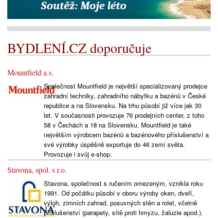
BYDLENÍ.CZ doporučuje
Mountfield a.s.
Společnost Mountfield je největší specializovaný prodejce
zahradní techniky, zahradního nábytku a bazénů v České
republice a na Slovensku. Na trhu působí již více jak 30
let. V současnosti provozuje 76 prodejních center, z toho
58 v Čechách a 18 na Slovensku. Mountfield je také
největším výrobcem bazénů a bazénového příslušenství a
své výrobky úspěšně exportuje do 46 zemí světa.
Provozuje i svůj e-shop.
Stavona, spol. s r.o.
Stavona, společnost s ručením omezeným, vznikla roku
1991. Od počátku působí v oboru výroby oken, dveří,
výloh, zimních zahrad, posuvných stěn a rolet, včetně
příslušenství (parapety, sítě proti hmyzu, žaluzie apod.).