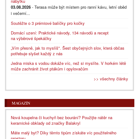
nábytku
03.08.2026
- Terasa může být místem pro ranní kávu, letní oběd
i večerní...
Soutěžte o 3 prémiové balíčky pro kočky
Domácí uzení: Praktické návody, 134 návodů a recept
na výběrové špekáčky
„Vím přesně, jak to myslíš". Šest obyčejných slov, která občas
potřebuje slyšet každý z nás
Jedna miska s vodou dokáže víc, než si myslíte. V horkém létě
může zachránit život ptákům i opylovačům
>> všechny články
MAGAZÍN
Nová koupelna či kuchyň bez bourání? Použijte nátěr na
keramické obklady od značky Balakryl
Máte malý byt? Díky těmto tipům získáte víc použitelného
prostoru