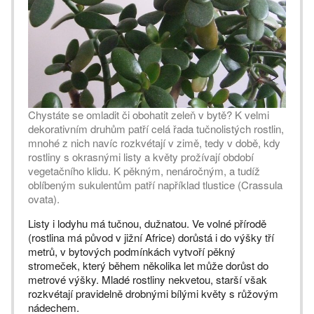
Chystáte se omladit či obohatit zeleň v bytě? K velmi
dekorativním druhům patří celá řada tučnolistých rostlin,
mnohé z nich navíc rozkvétají v zimě, tedy v době, kdy
rostliny s okrasnými listy a květy prožívají období
vegetačního klidu. K pěkným, nenáročným, a tudíž
oblíbeným sukulentům patří například tlustice (Crassula
ovata).
Listy i lodyhu má tučnou, dužnatou. Ve volné přírodě
(rostlina má původ v jižní Africe) dorůstá i do výšky tří
metrů, v bytových podmínkách vytvoří pěkný
stromeček, který během několika let může dorůst do
metrové výšky. Mladé rostliny nekvetou, starší však
rozkvétají pravidelně drobnými bílými květy s růžovým
nádechem.