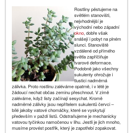
Rostliny pěstujeme na
světlém stanovišti,
nejvhodnější je
východní nebo západní
okno
, dobře však
snášejí i pobyt na plném
slunci. Stanoviště
vzdálené od přímého
světla zapříčiňuje
tvarové deformace.
Podobně jako všechny
sukulenty ohrožuje i
tlustici nadměrná
zálivka. Proto rostlinu zaléváme opatrně, i v létě je
žádoucí nechat občas zeminu přeschnout. V zimě
zaléváme, když listy začínají sesychat. Kromě
nadměrné zálivky jsou nepřítelem sukulentů červci –
bílé jakoby vatové chomáčky, které se vyskytují
především v paždí listů. Odstraňujeme je mechanicky
vatovou tyčinkou namočenou v lihu. Jestli je jich mnoho,
musíme provést postřik, který je zapotřebí zopakovat.