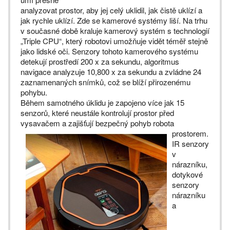
analyzovat prostor, aby jej celý uklidil, jak čistě uklízí a
jak rychle uklízí. Zde se kamerové systémy liší. Na trhu
v současné době kraluje kamerový systém s technologií
„Triple CPU“, který robotovi umožňuje vidět téměř stejně
jako lidské oči. Senzory tohoto kamerového systému
detekují prostředí 200 x za sekundu, algoritmus
navigace analyzuje 10,800 x za sekundu a zvládne 24
zaznamenaných snímků, což se blíží přirozenému
pohybu.
Během samotného úklidu je zapojeno více jak 15
senzorů, které neustále kontrolují prostor před
vysavačem a zajišťují bezpečný pohyb robota
prostorem.
IR senzory
v
nárazníku,
dotykové
senzory
nárazníku
a