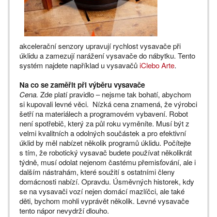
akcelerační senzory upravují rychlost vysavače při
úklidu a zamezují narážení vysavače do nábytku. Tento
systém najdete například u vysavačů
iClebo Arte
.
Na co se zaměřit při výběru vysavače
Cena.
Zde platí pravidlo – nejsme tak bohatí, abychom
si kupovali levné věci. Nízká cena znamená, že výrobci
šetří na materiálech a programovém vybavení. Robot
není spotřebič, který za půl roku vyměníte. Musí být z
velmi kvalitních a odolných součástek a pro efektivní
úklid by měl nabízet několik programů úklidu. Počítejte
s tím, že robotický vysavač budete používat několikrát
týdně, musí odolat nejenom častému přemisťování, ale i
dalším nástrahám, které soužití s ostatními členy
domácnosti nabízí. Opravdu. Úsměvných historek, kdy
se na vysavači vozí nejen domácí mazlíčci, ale také
děti, bychom mohli vyprávět několik. Levné vysavače
tento nápor nevydrží dlouho.