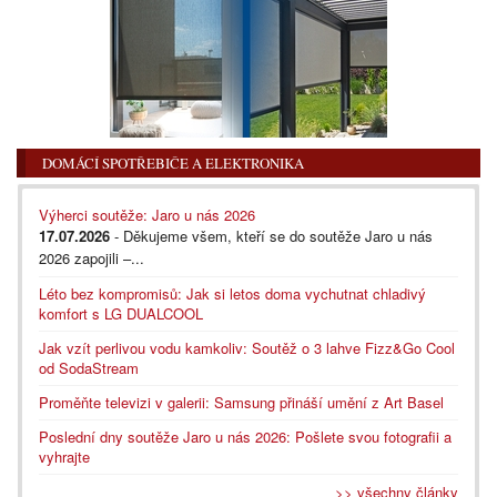
DOMÁCÍ SPOTŘEBIČE A ELEKTRONIKA
Výherci soutěže: Jaro u nás 2026
17.07.2026
- Děkujeme všem, kteří se do soutěže Jaro u nás
2026 zapojili –...
Léto bez kompromisů: Jak si letos doma vychutnat chladivý
komfort s LG DUALCOOL
Jak vzít perlivou vodu kamkoliv: Soutěž o 3 lahve Fizz&Go Cool
od SodaStream
Proměňte televizi v galerii: Samsung přináší umění z Art Basel
Poslední dny soutěže Jaro u nás 2026: Pošlete svou fotografii a
vyhrajte
>> všechny články