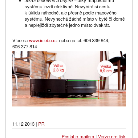
Jezdí efektivně a chytře
– díky mapovacímu
systému jezdí efektivně. Nevybírá si cestu
k úklidu náhodně, ale přesně podle mapového
systému. Nevynechá žádné místo v bytě či domě
a nepřejíždí zbytečně jedno místo dvakrát.
Více na
www.iclebo.cz
nebo na tel. 606 839 644,
606 377 814
11.12.2013
|
PR
Poslat e-mailem
|
Verze pro tisk