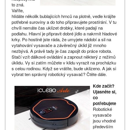
to zná.
Vaříte,
hlídáte několik bublajících hrnců na plotně, vedle krájíte
potřebné suroviny a do toho připravujete prostírání. V tu
chvíli nemáte čas uklízet drobky, které padají na
podlahu. Hlavní je připravit dobré jídlo a nakrmit hladové
krky. Po hostině jste ráda, že umyjete nádobí a sil na
vytahování vysavače a závěrečný úklid již mnoho
nezbývá. A právě tady je čas zapojit do práce robota.
Stačí vzít dálkové ovládání a zapnout některý z režimů
úklidu. Vy si zatím můžete v klidu vyrazit na procházku
s celou rodinou. Když se vrátíte, bude uklizeno. A jak si
vybrat ten správný robotický vysavač? Čtěte dále.
Kde začít?
Ujasněte si,
co
potřebujete
Robotické
vysavače
jsou vhodné
především