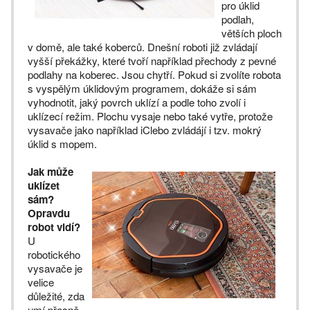
pro úklid
podlah,
větších ploch
v domě, ale také koberců. Dnešní roboti již zvládají
vyšší překážky, které tvoří například přechody z pevné
podlahy na koberec. Jsou chytří. Pokud si zvolíte robota
s vyspělým úklidovým programem, dokáže si sám
vyhodnotit, jaký povrch uklízí a podle toho zvolí i
uklízecí režim. Plochu vysaje nebo také vytře, protože
vysavače jako například iClebo zvládájí i tzv. mokrý
úklid s mopem.
Jak může
uklízet
sám?
Opravdu
robot vidí?
U
robotického
vysavače je
velice
důležité, zda
umí přesně