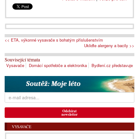
<< ETA, výkonné vysavače s bohatým příslušenstvím
Ukliďte alergeny a bacily >>
Související témata
Vysavače
Domácí spotřebiče a elektronika
Bydlení.cz představuje
Odebírat
newsletter
VYSAVAČE