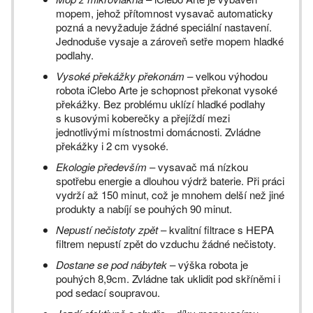
mopem, jehož přítomnost vysavač automaticky
pozná a nevyžaduje žádné speciální nastavení.
Jednoduše vysaje a zároveň setře mopem hladké
podlahy.
Vysoké překážky překonám
– velkou výhodou
robota iClebo Arte je schopnost překonat vysoké
překážky. Bez problému uklízí hladké podlahy
s kusovými koberečky a přejíždí mezi
jednotlivými místnostmi domácnosti. Zvládne
překážky i 2 cm vysoké.
Ekologie především
– vysavač má nízkou
spotřebu energie a dlouhou výdrž baterie. Při práci
vydrží až 150 minut, což je mnohem delší než jiné
produkty a nabíjí se pouhých 90 minut.
Nepustí nečistoty zpět
– kvalitní filtrace s HEPA
filtrem nepustí zpět do vzduchu žádné nečistoty.
Dostane se pod nábytek
– výška robota je
pouhých 8,9cm. Zvládne tak uklidit pod skříněmi i
pod sedací soupravou.