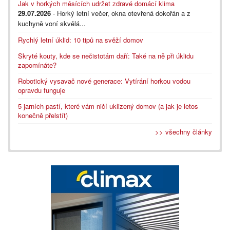
Jak v horkých měsících udržet zdravé domácí klima
29.07.2026
- Horký letní večer, okna otevřená dokořán a z
kuchyně voní skvělá...
Rychlý letní úklid: 10 tipů na svěží domov
Skryté kouty, kde se nečistotám daří: Také na ně při úklidu
zapomínáte?
Robotický vysavač nové generace: Vytírání horkou vodou
opravdu funguje
5 jarních pastí, které vám ničí uklizený domov (a jak je letos
konečně přelstít)
>> všechny články