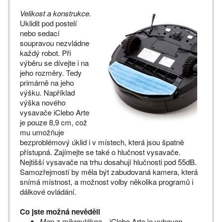
Velikost a konstrukce.
Uklidit pod postelí
nebo sedací
soupravou nezvládne
každý robot. Při
výběru se dívejte i na
jeho rozměry. Tedy
primárně na jeho
výšku. Například
výška nového
vysavače iClebo Arte
je pouze 8,9 cm, což
mu umožňuje
bezproblémový úklid i v místech, která jsou špatně
přístupná. Zajímejte se také o hlučnost vysavače.
Nejtišší vysavače na trhu dosahují hlučnosti pod 55dB.
Samozřejmostí by měla být zabudovaná kamera, která
snímá místnost, a možnost volby několika programů i
dálkové ovládání.
Co jste možná nevěděli
Mop z mikrovlákna
– iClebo Arte je vybaven