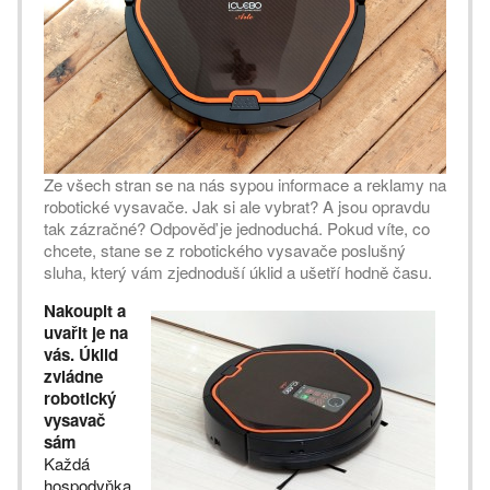
Ze všech stran se na nás sypou informace a reklamy na
robotické vysavače. Jak si ale vybrat? A jsou opravdu
tak zázračné? Odpověď je jednoduchá. Pokud víte, co
chcete, stane se z robotického vysavače poslušný
sluha, který vám zjednoduší úklid a ušetří hodně času.
Nakoupit a
uvařit je na
vás. Úklid
zvládne
robotický
vysavač
sám
Každá
hospodyňka