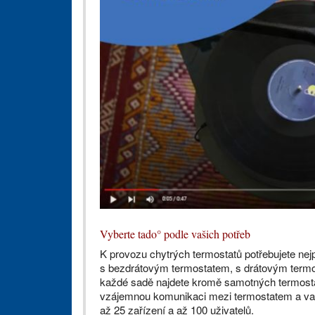
Vyberte tado° podle vašich potřeb
K provozu chytrých termostatů potřebujete nejp
s bezdrátovým termostatem, s drátovým termos
každé sadě najdete kromě samotných termostatů
vzájemnou komunikaci mezi termostatem a vaš
až 25 zařízení a až 100 uživatelů.