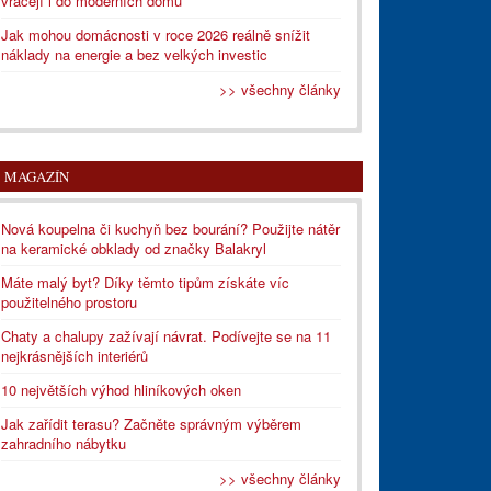
vracejí i do moderních domů
Jak mohou domácnosti v roce 2026 reálně snížit
náklady na energie a bez velkých investic
>> všechny články
MAGAZÍN
Nová koupelna či kuchyň bez bourání? Použijte nátěr
na keramické obklady od značky Balakryl
Máte malý byt? Díky těmto tipům získáte víc
použitelného prostoru
Chaty a chalupy zažívají návrat. Podívejte se na 11
nejkrásnějších interiérů
10 největších výhod hliníkových oken
Jak zařídit terasu? Začněte správným výběrem
zahradního nábytku
>> všechny články