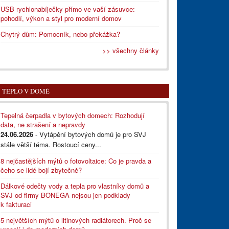
USB rychlonabíječky přímo ve vaší zásuvce:
pohodlí, výkon a styl pro moderní domov
Chytrý dům: Pomocník, nebo překážka?
>> všechny články
TEPLO V DOMĚ
Tepelná čerpadla v bytových domech: Rozhodují
data, ne strašení a nepravdy
24.06.2026
- Vytápění bytových domů je pro SVJ
stále větší téma. Rostoucí ceny...
8 nejčastějších mýtů o fotovoltaice: Co je pravda a
čeho se lidé bojí zbytečně?
Dálkové odečty vody a tepla pro vlastníky domů a
SVJ od firmy BONEGA nejsou jen podklady
k fakturaci
5 největších mýtů o litinových radiátorech. Proč se