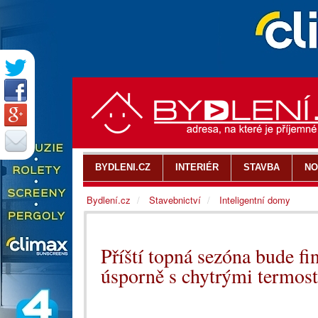
BYDLENI.CZ
INTERIÉR
STAVBA
NO
Bydlení.cz
Stavebnictví
Inteligentní domy
Příští topná sezóna bude fi
úsporně s chytrými termost