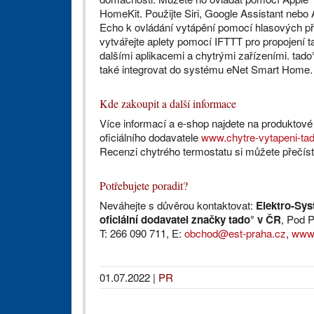
HomeKit. Použijte Siri, Google Assistant neb
Echo k ovládání vytápění pomocí hlasových př
vytvářejte aplety pomocí IFTTT pro propojení t
dalšími aplikacemi a chytrými zařízeními. tado°
také integrovat do systému eNet Smart Home.
Kde zakoupit a další informace
Více informací a e-shop najdete na produktové
oficiálního dodavatele
www.chytre‑vytapeni‑ta
Recenzi chytrého termostatu si můžete přečís
Potřebujete poradit?
Neváhejte s důvěrou kontaktovat:
Elektro-Syst
oficiální dodavatel značky tado° v ČR
, Pod 
T: 266 090 711, E:
obchod@est-praha.cz
,
www.
01.07.2022
|
PR