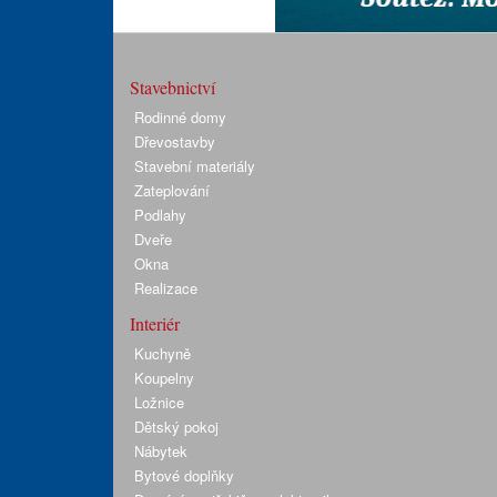
Stavebnictví
Rodinné domy
Dřevostavby
Stavební materiály
Zateplování
Podlahy
Dveře
Okna
Realizace
Interiér
Kuchyně
Koupelny
Ložnice
Dětský pokoj
Nábytek
Bytové doplňky