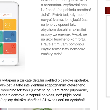
a razantnímu zvyšování cen
i z finančního pohledu poměrně
„tuhá“. Právě teď, kdy topení
nevyužíváme, je nejlepší čas
na jeho vylepšení tak,
abychom dosáhli maximální
úspory za energie. Avšak ne
na úkor tepelného komfortu.
Právě s tím vám pomohou
chytré termostaty německé
značky tado°.
 vytápění a získáte detailní přehled o celkové spotřebě.
 vlhkosti a také inteligentním rozpoznáním otevřeného
mobilního telefonu (Geofencing) vám tado° připomene,
osoba z domova, a zapnuli ho včas, než přijde první.
 teploty dokáže ušetřit až 31 % nákladů na vytápění!