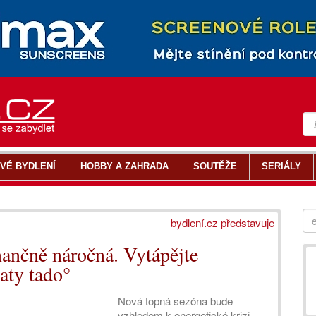
VÉ BYDLENÍ
HOBBY A ZAHRADA
SOUTĚŽE
SERIÁLY
bydlení.cz představuje
nančně náročná. Vytápějte
aty tado°
Nová topná sezóna bude
vzhledem k energetické krizi