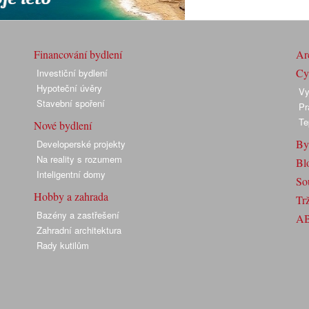
Financování bydlení
Arc
Cyk
Investiční bydlení
Hypoteční úvěry
Vy
Stavební spoření
Pr
Te
Nové bydlení
By
Developerské projekty
Na reality s rozumem
Bl
Inteligentní domy
So
Hobby a zahrada
Trž
Bazény a zastřešení
A
Zahradní architektura
Rady kutilům