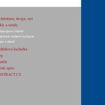
hitektura, design, styl
ly a seriály
bavujeme interiér
aktická moderní kuchyně
plo v domě
dlínkova kuchařka
og
utěže
iště zpráv
BSTRACT.CZ