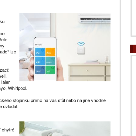
tku
ace
řete
hny
ado° lze
zací:
ell,
Haier,
nyo, Whirlpool.
ckého stojánku přímo na váš stůl nebo na jiné vhodné
 ovládat.
 chytré