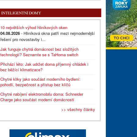
INTELIGENTNÍ DOMY
10 největších výhod hliníkových oken
04.08.2026
- Hliníková okna patří mezi nejmodernější
řešení pro novostavby i...
Jak funguje chytrá domácnost bez složitých
technologií? Seznamte se s TaHoma switch
Přichází léto: Jak udržet doma příjemný chládek i
bez běžící klimatizace?
Chytré kliky jako součást moderního bydlení:
pohodlí, bezpečnost a přístup bez klíčů
Chytré nabíjení elektromobilu doma: Schneider
Charge jako součást moderní domácnosti
>> všechny články