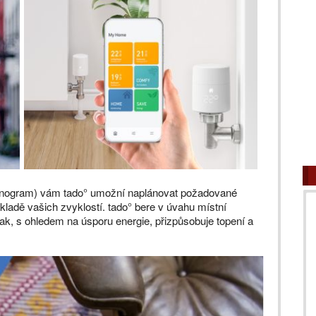
onogram) vám tado° umožní naplánovat požadované
kladě vašich zvyklostí. tado° bere v úvahu místní
k, s ohledem na úsporu energie, přizpůsobuje topení a