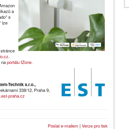
o Amazon
íkazů a
ado° s
 lze
 stránce
do.cz
.
t na
portálu fZone
.
em-Technik s.r.o.,
Pekárnami 338/12, Praha 9,
est-praha.cz
Poslat e-mailem
|
Verze pro tisk