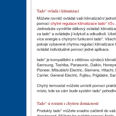
Tado° ovládá i klimatizaci
Můžete rovněž ovládat vaši klimatizační jedno
pomocí
chytré regulace klimatizace tado° V3+
.
Jednoduše vyměňte dálkový ovladač klimatiz
za tado° a ovládejte ji kdykoli a odkudkoli. Ušet
více energie s chytrými funkcemi tado°. Všec
pokoje vybavené chytrou regulací klimatizace t
ovládat individuálně pomocí jedné aplikace.
tado° je kompatibilní s většinou výrobců klimati
Samsung, Toshiba, Panasonic, Daikin, Honeyw
Pioneer, Mitsubishi Electric, Siemens, Hitachi, 
Carrier, General Electric, Fujitsu, Frigidaire, Sa
Chytrý termostat můžete umístit pomocí prakti
místo, kde se vám bude systém tado° pohodlně
Tado° si rozumí s chytrou domácností
Produkty tado° můžete snadno začlenit do vaší
domácnosti. Můžete ho ovládat pomocí Apple