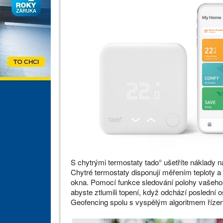
S chytrými termostaty tado° ušetříte náklady na
Chytré termostaty disponují měřením teploty a
okna. Pomocí funkce sledování polohy vašeho 
abyste ztlumili topení, když odchází poslední 
Geofencing spolu s vyspělým algoritmem řízení