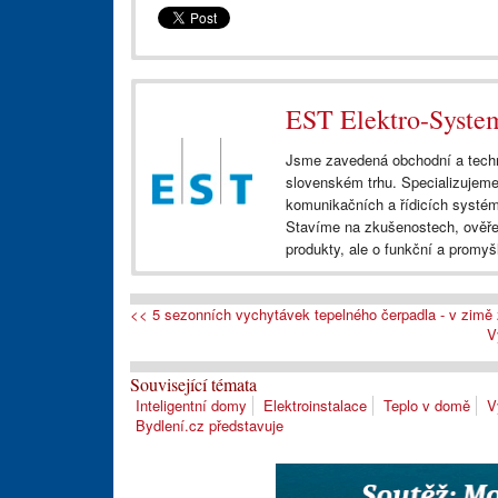
EST Elektro-System-
Jsme zavedená obchodní a techno
slovenském trhu. Specializujeme
komunikačních a řídicích systémů
Stavíme na zkušenostech, ověře
produkty, ale o funkční a promyš
<< 5 sezonních vychytávek tepelného čerpadla - v zimě z
V
Související témata
Inteligentní domy
Elektroinstalace
Teplo v domě
V
Bydlení.cz představuje