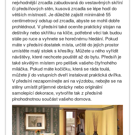
nejvhodnější zrcadla zabudovaná do vestavěných skříní
či předsíňových stěn, kusová zrcadla se lépe hodí do
větších místností. Je důležité zajistit minimálně 55
centimetrový odstup od zrcadla, abyste se mohli dobře
prohlédnout. V předsíni také oceníte praktický stojan na
deštníky nebo skříňku na klíče, potřebné věci tak budou
stále po ruce a vyhnete se horečnému hledání. Pokud
máte v předsíni dostatek místa, určitě do jejích prostor
umístěte malý stolek s křesílky. Můžete u něho vyřídit
návštěvy, které nechcete pouštět až do bytu. Předsíň je
také skvělým místem pro pelíšek vašeho čtyřnohého
miláčka. Pokud máte kočičku, která se ráda toulá,
můžete jí do vstupních dveří instalovat praktická dvířka.
V předsíni nezapomínejte ani na výzdobu, nebojte se na
stěny umístit příjemné obrázky nebo originální
samolepící dekorace, vytvoříte tak z předsíně
plnohodnotnou součást vašeho domova.