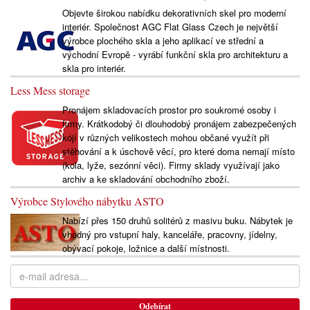
Objevte širokou nabídku dekorativních skel pro moderní
interiér. Společnost AGC Flat Glass Czech je největší
výrobce plochého skla a jeho aplikací ve střední a
východní Evropě - vyrábí funkční skla pro architekturu a
skla pro interiér.
Less Mess storage
Pronájem skladovacích prostor pro soukromé osoby i
firmy. Krátkodobý či dlouhodobý pronájem zabezpečených
kójí v různých velikostech mohou občané využít při
stěhování a k úschově věcí, pro které doma nemají místo
(kola, lyže, sezónní věci). Firmy sklady využívají jako
archiv a ke skladování obchodního zboží.
Výrobce Stylového nábytku ASTO
Nabízí přes 150 druhů solitérů z masivu buku. Nábytek je
vhodný pro vstupní haly, kanceláře, pracovny, jídelny,
obývací pokoje, ložnice a další místnosti.
Odebírat