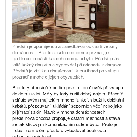
Předsíň je opomíjenou a zanedbávanou částí většiny
domácností. Přestože si to nechceme přiznat, je
nedílnou součástí každého domu či bytu. Předsíň nás
totiž každý den vítá a vyprovází při odchodu z domova.
Předsíň je vizitkou domácnosti, která ihned po vstupu
prozradí mnohé o jejích obyvatelích.
Prostory předsíně jsou tím prvním, co člověk při vstupu
do domu uvidí. Měly by tedy budit dobrý dojem. Předsíň
splňuje svým majitelům mnoho funkcí, slouží k oblékání
kabátů, přezouvání, ukládání sezónních věcí nebo jako
přijímací salón. Navíc v mnoha domácnostech
předsíňová chodba propojuje ostatní místnosti a stává
se tak klíčovým komunikačním uzlem bytu. Proto je
třeba i na malém prostoru vybudovat účelnou a
pohodlnou místnost.