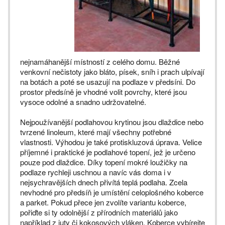
nejnamáhanější místností z celého domu. Běžné
venkovní nečistoty jako bláto, písek, sníh i prach ulpívají
na botách a poté se usazují na podlaze v předsíni. Do
prostor předsíně je vhodné volit povrchy, které jsou
vysoce odolné a snadno udržovatelné.
Nejpoužívanější podlahovou krytinou jsou dlaždice nebo
tvrzené linoleum, které mají všechny potřebné
vlastnosti. Výhodou je také protiskluzová úprava. Velice
příjemné i praktické je podlahové topení, jež je určeno
pouze pod dlaždice. Díky topení mokré loužičky na
podlaze rychleji uschnou a navíc vás doma i v
nejsychravějších dnech přivítá teplá podlaha. Zcela
nevhodné pro předsíň je umístění celoplošného koberce
a parket. Pokud přece jen zvolíte variantu koberce,
pořiďte si ty odolnější z přírodních materiálů jako
například z juty či kokosových vláken. Koberce vybírejte