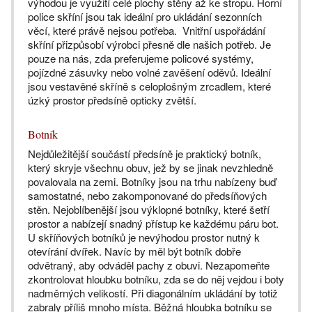
výhodou je využití celé plochy stěny až ke stropu. Horní
police skříní jsou tak ideální pro ukládání sezonních
věcí, které právě nejsou potřeba. Vnitřní uspořádání
skříní přizpůsobí výrobci přesně dle našich potřeb. Je
pouze na nás, zda preferujeme policové systémy,
pojízdné zásuvky nebo volné zavěšení oděvů. Ideální
jsou vestavěné skříně s celoplošným zrcadlem, které
úzký prostor předsíně opticky zvětší.
Botník
Nejdůležitější součástí předsíně je praktický botník,
který skryje všechnu obuv, jež by se jinak nevzhledně
povalovala na zemi. Botníky jsou na trhu nabízeny buď
samostatné, nebo zakomponované do předsíňových
stěn. Nejoblíbenější jsou výklopné botníky, které šetří
prostor a nabízejí snadný přístup ke každému páru bot.
U skříňových botníků je nevýhodou prostor nutný k
otevírání dvířek. Navíc by měl být botník dobře
odvětraný, aby odváděl pachy z obuvi. Nezapomeňte
zkontrolovat hloubku botníku, zda se do něj vejdou i boty
nadměrných velikostí. Při diagonálním ukládání by totiž
zabraly příliš mnoho místa. Běžná hloubka botníku se