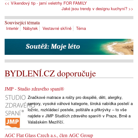
<< Víkendový tip - jarní veletrhy FOR FAMILY
Jaké jsou trendy v designu kuchyní? >>
Související témata
Interiér
Nábytek
Vestavné skříně
Téma
BYDLENÍ.CZ doporučuje
JMP - Studio zdravého spaní®
Značkové matrace a rošty pro dospělé, děti, alergiky,
seniory, vysoké váhové kategorie, široká nabídka postelí a
ložnic, rozkládací postele, polštáře a přikrývky – to vše
najdete v JMP Studiích zdravého spaní® v Praze, Brně a
Valašském Meziříčí.
AGC Flat Glass Czech a.s., člen AGC Group