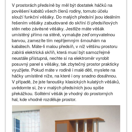
V prostorách předsíně by měl být dostatek háčků na
pověšení kabátů všech členů rodiny, tomuto účelu
slouží funkční věšáky. Do malých předsíní jsou ideálním
řešením věšáky zabudované do skříní či předsíňových
stěn nebo závěsné věšáky. Jestliže máte věšák
umístěný přímo na stěně, vymalujte zeď omyvatelnou
barvou, zamezíte tím nepříjemným šmouhám na
kabátech. Máte-li malou předsíň, v níž většinu prostoru
zabírá elektrická skříň, která musí být samozřejmě
neustále přístupná, nechte si na elektroměr vyrobit
posuvný panel s věšáky, tak zbytečný prostor prakticky
využijete. Pokud máte v rodině i malé děti, myslete na
háčky umístěné níže, na které i ony snadno dosáhnou.
V případě, že jste fanoušky klasických kulatých věšáků,
uvědomte si, že v malých předsíních jsou spíše
překážkou. Solitérní věšák je vhodný do prostorných
hal, kde vhodně rozděluje prostor.