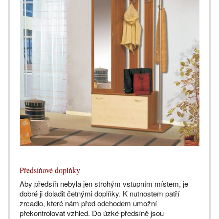
Předsíňové doplňky
Aby předsíň nebyla jen strohým vstupním místem, je
dobré ji doladit četnými doplňky. K nutnostem patří
zrcadlo, které nám před odchodem umožní
překontrolovat vzhled. Do úzké předsíně jsou