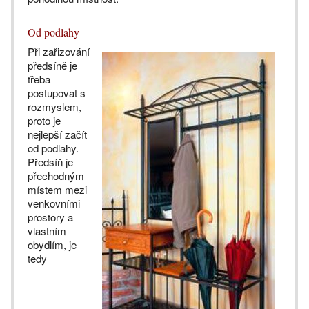
Od podlahy
Při zařizování
předsíně je
třeba
postupovat s
rozmyslem,
proto je
nejlepší začít
od podlahy.
Předsíň je
přechodným
místem mezi
venkovními
prostory a
vlastním
obydlím, je
tedy