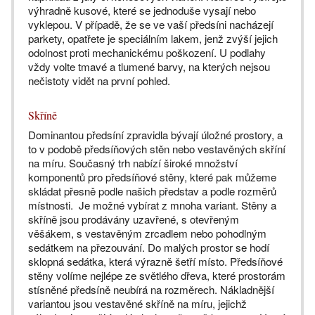
výhradně kusové, které se jednoduše vysají nebo
vyklepou. V případě, že se ve vaší předsíni nacházejí
parkety, opatřete je speciálním lakem, jenž zvýší jejich
odolnost proti mechanickému poškození. U podlahy
vždy volte tmavé a tlumené barvy, na kterých nejsou
nečistoty vidět na první pohled.
Skříně
Dominantou předsíní zpravidla bývají úložné prostory, a
to v podobě předsíňových stěn nebo vestavěných skříní
na míru. Současný trh nabízí široké množství
komponentů pro předsíňové stěny, které pak můžeme
skládat přesně podle našich představ a podle rozměrů
místnosti. Je možné vybírat z mnoha variant. Stěny a
skříně jsou prodávány uzavřené, s otevřeným
věšákem, s vestavěným zrcadlem nebo pohodlným
sedátkem na přezouvání. Do malých prostor se hodí
sklopná sedátka, která výrazně šetří místo. Předsíňové
stěny volíme nejlépe ze světlého dřeva, které prostorám
stísněné předsíně neubírá na rozměrech. Nákladnější
variantou jsou vestavěné skříně na míru, jejichž