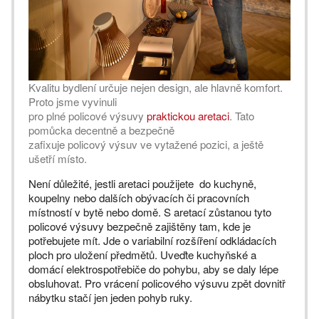
Kvalitu bydlení určuje nejen design, ale hlavně komfort.
Proto jsme vyvinuli
pro plné policové výsuvy
praktickou aretaci
. Tato
pomůcka decentně a bezpečně
zafixuje policový výsuv ve vytažené pozici, a ještě
ušetří místo.
Není důležité, jestli aretaci použijete do kuchyně,
koupelny nebo dalších obývacích či pracovních
místností v bytě nebo domě. S aretací zůstanou tyto
policové výsuvy bezpečně zajištěny tam, kde je
potřebujete mít. Jde o variabilní rozšíření odkládacích
ploch pro uložení předmětů. Uveďte kuchyňské a
domácí elektrospotřebiče do pohybu, aby se daly lépe
obsluhovat. Pro vrácení policového výsuvu zpět dovnitř
nábytku stačí jen jeden pohyb ruky.