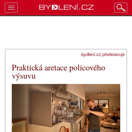
Toggle
navigation
bydlení.cz představuje
Praktická aretace policového
výsuvu