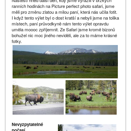
Naštěstí hned další den, kdy jsme vyrazili v brzkých
ranních hodinách na Picture perfect photo safari, jsme
měli pro změnu zlatou a milou paní, která nás učila fotit.
I když tento výlet byl o dost kratší a nebyli jsme na tolika
místech, paní průvodkyně nám tento výlet opravdu
uměla moooc zpříjemnit. Ze Safari jsme kromě bizonů
bohužel nic moc jiného neviděli, ale za to máme krásné
fotky.
Nevyzpytatelné
počasí