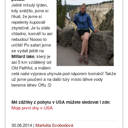
Ještě minulý týden,
kdy sněžilo, jsme si
říkali, že jsme si
repelenty kupovali
zbytečně. Je tu stále
chladno, komáři tu asi
nebudou! Noooo to
určitě! Po safari jsme
se vydali ještě na
Millard lake
, který je
asi 5 km vzdálený od
Old Faithful, a málem
celá naše výprava uhynula pod náporem komárů! Takže
už jsme poučení a na další túry místo láhve vody
bereme láhev Offu :D
Mé zážitky z pobytu v USA můžete sledovat i zde:
Moje první dny v USA
30.06.2014
|
Markéta Svobodová