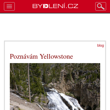
Toggle
navigation
blog
Poznávám Yellowstone