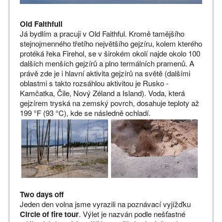
Old Faithfull
Já bydlím a pracuji v Old Faithful. Kromě tamějšího
stejnojmenného třetího největšího gejzíru, kolem kterého
protéká řeka Firehol, se v širokém okolí najde okolo 100
dalších menších gejzírů a plno termálních pramenů. A
právě zde je i hlavní aktivita gejzírů na světě (dalšími
oblastmi s takto rozsáhlou aktivitou je Rusko -
Kamčatka, Čile, Nový Zéland a Island). Voda, která
gejzírem tryská na zemský povrch, dosahuje teploty až
199 °F (93 °C), kde se následně ochladí.
Two days off
Jeden den volna jsme vyrazili na poznávací vyjížďku
Circle of fire tour
. Výlet je nazván podle nešťastné