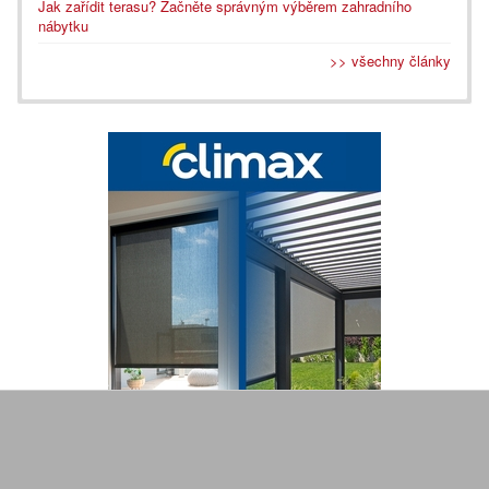
Jak zařídit terasu? Začněte správným výběrem zahradního
nábytku
>> všechny články