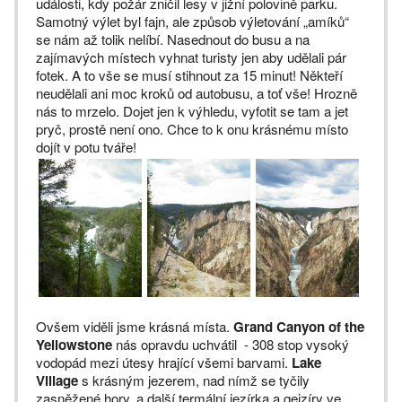
události, kdy požár zničil lesy v jižní polovině parku.
Samotný výlet byl fajn, ale způsob výletování „amíků“
se nám až tolik nelíbí. Nasednout do busu a na
zajímavých místech vyhnat turisty jen aby udělali pár
fotek. A to vše se musí stihnout za 15 minut! Někteří
neudělali ani moc kroků od autobusu, a toť vše! Hrozně
nás to mrzelo. Dojet jen k výhledu, vyfotit se tam a jet
pryč, prostě není ono. Chce to k onu krásnému místo
dojít v potu tváře!
Ovšem viděli jsme krásná místa.
Grand Canyon of the
Yellowstone
nás opravdu uchvátil - 308 stop vysoký
vodopád mezi útesy hrající všemi barvami.
Lake
Village
s krásným jezerem, nad nímž se tyčily
zasněžené hory, a další termální jezírka a gejzíry ve