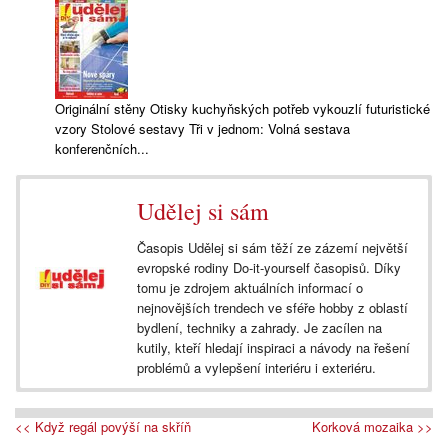
Originální stěny Otisky kuchyňských potřeb vykouzlí futuristické
vzory Stolové sestavy Tři v jednom: Volná sestava
konferenčních...
Udělej si sám
Časopis Udělej si sám těží ze zázemí největší
evropské rodiny Do-it-yourself časopisů. Díky
tomu je zdrojem aktuálních informací o
nejnovějších trendech ve sféře hobby z oblastí
bydlení, techniky a zahrady. Je zacílen na
kutily, kteří hledají inspiraci a návody na řešení
problémů a vylepšení interiéru i exteriéru.
<< Když regál povýší na skříň
Korková mozaika >>