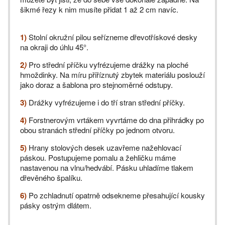
šikmé řezy k nim musíte přidat 1 až 2 cm navíc.
1)
Stolní okružní pilou seřízneme dřevotřískové desky
na okraji do úhlu 45°.
2
)
Pro střední příčku vyfrézujeme drážky na ploché
hmoždinky. Na míru přiříznutý zbytek materiálu poslouží
jako doraz a šablona pro stejnoměrné odstupy.
3)
Drážky vyfrézujeme i do tří stran střední příčky.
4)
Forstnerovým vrtákem vyvrtáme do dna přihrádky po
obou stranách střední příčky po jednom otvoru.
5)
Hrany stolových desek uzavřeme nažehlovací
páskou. Postupujeme pomalu a žehličku máme
nastavenou na vlnu/hedvábí. Pásku uhladíme tlakem
dřevěného špalíku.
6)
Po zchladnutí opatrně odsekneme přesahující kousky
pásky ostrým dlátem.