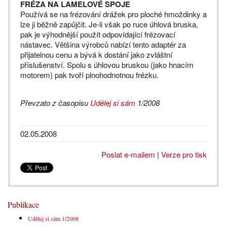
FRÉZA NA LAMELOVÉ SPOJE
Používá se na frézování drážek pro ploché hmoždinky a
lze ji běžně zapůjčit. Je-li však po ruce úhlová bruska,
pak je výhodnější použít odpovídající frézovací
nástavec. Většina výrobců nabízí tento adaptér za
přijatelnou cenu a bývá k dostání jako zvláštní
příslušenství. Spolu s úhlovou bruskou (jako hnacím
motorem) pak tvoří plnohodnotnou frézku.
Převzato z časopisu
Udělej si sám
1/2008
02.05.2008
Poslat e-mailem
|
Verze pro tisk
Publikace
Udělej si sám 1/2008