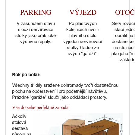
PARKING
VÝJEZD
OTOČ
V zasunutém stavu
Po plastových
Servírovací
slouží servírovací
kolejnicích uvnitř
stačí jed
stolky jako praktické
hlavního stolu
obrátit na
výsuvné regály.
vyjedou servírovací
dostane se
stolky hladce ze
na stejnou
svých "garáží".
jako jeho "
základn
Bok po boku:
Všechny tři díly sražené dohromady tvoří dostatečnou
plochu na občerstvení i pro početnější návštěvu.
Prázdné "garáže" slouží jako odkládací prostory.
Vše do sebe perfektně zapadá
Ačkoliv
stolová
sestava
působí na