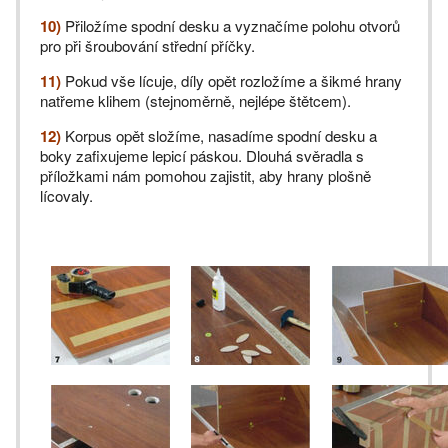
10)
Přiložíme spodní desku a vyznačíme polohu otvorů
pro při šroubování střední příčky.
11)
Pokud vše lícuje, díly opět rozložíme a šikmé hrany
natřeme klihem (stejnoměrně, nejlépe štětcem).
12)
Korpus opět složíme, nasadíme spodní desku a
boky zafixujeme lepicí páskou. Dlouhá svěradla s
příložkami nám pomohou zajistit, aby hrany plošně
lícovaly.