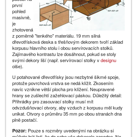
první
pohled
masivně,
je
zhotovená
z poměrně "tenkého" materiálu. 19 mm silná
dřevotřísková deska s třešňovým dekorem tvoří základ
korpusu hlavního stolu i obou servírovacích stolků.
Zajímavého kontrastu lze dosáhnout, pokud se stoly
svými dekory liší (např. servírovací stolky v
designu
olše).
U potahované dřevotřísky jsou nezbytné šikmé spoje,
protože povrchová vrstva se nedá klížit. Zkosením
navíc vznikne větší plocha pro klížení. Neupravené
hrany se zušlechtí zažehlovací páskou. Důležitý detail:
Přihrádky pro zasouvací stolky musí mít
odvzdušňovací otvory, aby vzduch z korpusu měl kudy
unikat. Otvory o průměru 35 mm po obou stranách dna
plně postačí.
Pozor:
Pouze s rozměry uvedenými na obrázku si
můžete být jisti, že do sebe vše dokonale zapadne. Na