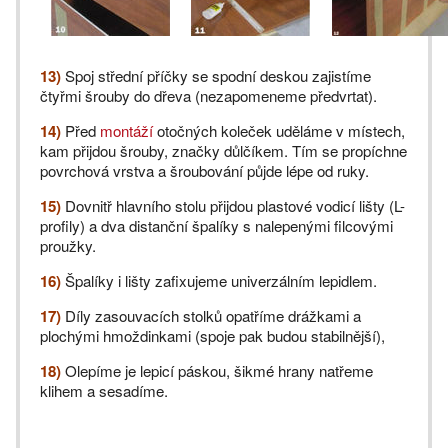
13)
Spoj střední příčky se spodní deskou zajistíme
čtyřmi šrouby do dřeva (nezapomeneme předvrtat).
14)
Před
montáží
otočných koleček uděláme v místech,
kam přijdou šrouby, značky důlčíkem. Tím se propíchne
povrchová vrstva a šroubování půjde lépe od ruky.
15)
Dovnitř hlavního stolu přijdou plastové vodicí lišty (L-
profily) a dva distanční špalíky s nalepenými filcovými
proužky.
16)
Špalíky i lišty zafixujeme univerzálním lepidlem.
17)
Díly zasouvacích stolků opatříme drážkami a
plochými hmoždinkami (spoje pak budou stabilnější),
18)
Olepíme je lepicí páskou, šikmé hrany natřeme
klihem a sesadíme.