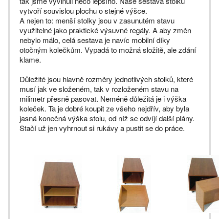
tak jsme vyvinuli něco lepšího. Naše sestava stolků
vytvoří souvislou plochu o stejné výšce.
A nejen to: menší stolky jsou v zasunutém stavu
využitelné jako praktické výsuvné regály. A aby změn
nebylo málo, celá sestava je navíc mobilní díky
otočným kolečkům. Vypadá to možná složitě, ale zdání
klame.
Důležité jsou hlavně rozměry jednotlivých stolků, které
musí jak ve složeném, tak v rozloženém stavu na
milimetr přesně pasovat. Neméně důležitá je i výška
koleček. Ta je dobré koupit ze všeho nejdřív, aby byla
jasná konečná výška stolu, od níž se odvíjí další plány.
Stačí už jen vyhrnout si rukávy a pustit se do práce.