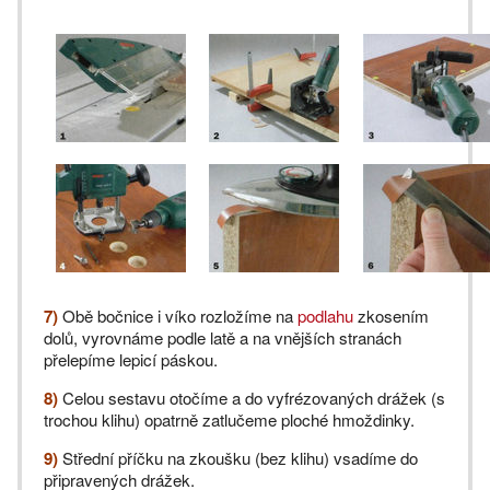
7)
Obě bočnice i víko rozložíme na
podlahu
zkosením
dolů, vyrovnáme podle latě a na vnějších stranách
přelepíme lepicí páskou.
8)
Celou sestavu otočíme a do vyfrézovaných drážek (s
trochou klihu) opatrně zatlučeme ploché hmoždinky.
9)
Střední příčku na zkoušku (bez klihu) vsadíme do
připravených drážek.