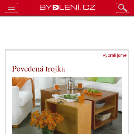
Toggle
navigation
vybrali jsme
Povedená trojka