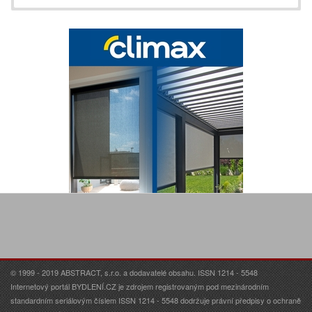
© 1999 - 2019 ABSTRACT, s.r.o. a dodavatelé obsahu. ISSN 1214 - 5548
Internetový portál BYDLENÍ.CZ je zdrojem registrovaným pod mezinárodním
standardním seriálovým číslem ISSN 1214 - 5548 dodržuje právní předpisy o ochraně