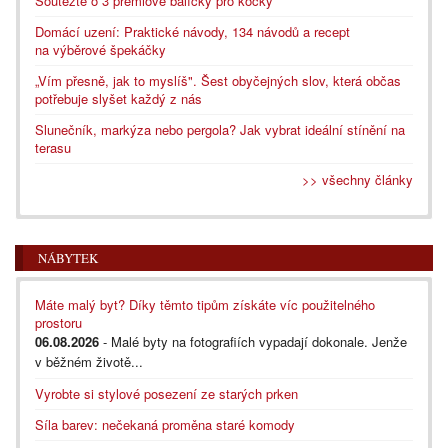
Soutěžte o 3 prémiové balíčky pro kočky
Domácí uzení: Praktické návody, 134 návodů a recept
na výběrové špekáčky
„Vím přesně, jak to myslíš". Šest obyčejných slov, která občas
potřebuje slyšet každý z nás
Slunečník, markýza nebo pergola? Jak vybrat ideální stínění na
terasu
>> všechny články
NÁBYTEK
Máte malý byt? Díky těmto tipům získáte víc použitelného
prostoru
06.08.2026
- Malé byty na fotografiích vypadají dokonale. Jenže
v běžném životě...
Vyrobte si stylové posezení ze starých prken
Síla barev: nečekaná proměna staré komody