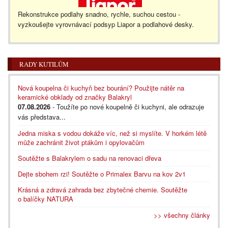
Rekonstrukce podlahy snadno, rychle, suchou cestou -
vyzkoušejte vyrovnávací podsyp Liapor a podlahové desky.
RADY KUTILŮM
Nová koupelna či kuchyň bez bourání? Použijte nátěr na
keramické obklady od značky Balakryl
07.08.2026
- Toužíte po nové koupelně či kuchyni, ale odrazuje
vás představa...
Jedna miska s vodou dokáže víc, než si myslíte. V horkém létě
může zachránit život ptákům i opylovačům
Soutěžte s Balakrylem o sadu na renovaci dřeva
Dejte sbohem rzi! Soutěžte o Primalex Barvu na kov 2v1
Krásná a zdravá zahrada bez zbytečné chemie. Soutěžte
o balíčky NATURA
>> všechny články