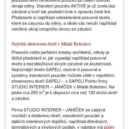
okraje stěny. Stavební pouzdro AKTIVE je už zcela bez
zárubně a tvoří tak poslední krok k opravdu čisté linii.
Představte si například celoskleněné posuvné dveře,
které se zasunou do stěny, a nikde vás neruší například
zesílený okraj vstupního otvoru se zárubní.
Největší showroom dveří v Mladé Boleslavi
Přestože vidíte perfektní kresby architektů, někdy je
těžké představit si, jak vypadají například posuvné
dveře a bezobložkové skryté zárubně ve skutečnosti.
Nejrůznější dveře SAPELI, otočné či posuvné a
systémy stavebních pouzder můžete vidět v největším
showroomu dveří SAPELI - v SAPELI Pointu firmy
STUDIO INTERIER – JANÍČEK v Mladé Boleslavi. Na
2
ploše cca 250 m
je k dispozici více než 120 druhů dveří
a zárubní.
Firma STUDIO INTERIER – JANÍČEK se zabývá
montáží a dodávkou dveří, stavebních pouzder a
dalších interiérových doplňků, například dřevěných,
laminátových a vinylových podlah, v nabídce má
půdní