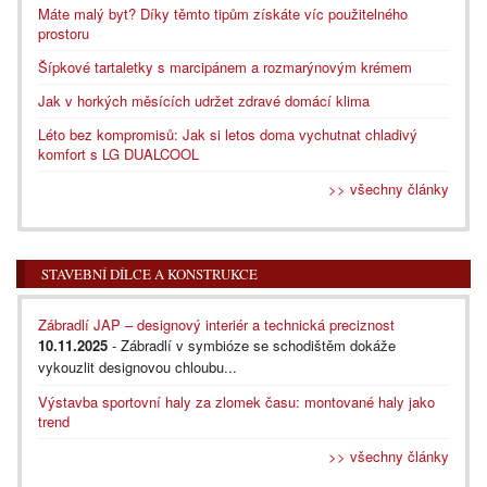
Máte malý byt? Díky těmto tipům získáte víc použitelného
prostoru
Šípkové tartaletky s marcipánem a rozmarýnovým krémem
Jak v horkých měsících udržet zdravé domácí klima
Léto bez kompromisů: Jak si letos doma vychutnat chladivý
komfort s LG DUALCOOL
>> všechny články
STAVEBNÍ DÍLCE A KONSTRUKCE
Zábradlí JAP – designový interiér a technická preciznost
10.11.2025
- Zábradlí v symbióze se schodištěm dokáže
vykouzlit designovou chloubu...
Výstavba sportovní haly za zlomek času: montované haly jako
trend
>> všechny články