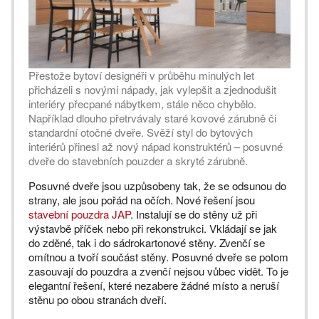
Přestože bytoví designéři v průběhu minulých let
přicházeli s novými nápady, jak vylepšit a zjednodušit
interiéry přecpané nábytkem, stále něco chybělo.
Například dlouho přetrvávaly staré kovové zárubně či
standardní otočné dveře. Svěží styl do bytových
interiérů přinesl až nový nápad konstruktérů – posuvné
dveře do stavebních pouzder a skryté zárubně.
Posuvné dveře jsou uzpůsobeny tak, že se odsunou do
strany, ale jsou pořád na očích. Nové řešení jsou
stavební pouzdra JAP
. Instalují se do stěny už při
výstavbě příček nebo při rekonstrukci. Vkládají se jak
do zděné, tak i do sádrokartonové stěny. Zvenčí se
omítnou a tvoří součást stěny. Posuvné dveře se potom
zasouvají do pouzdra a zvenčí nejsou vůbec vidět. To je
elegantní řešení, které nezabere žádné místo a neruší
stěnu po obou stranách dveří.