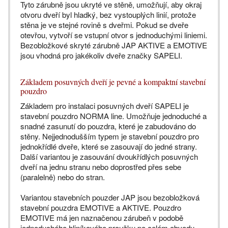
Tyto zárubně jsou ukryté ve stěně, umožňují, aby okraj
otvoru dveří byl hladký, bez vystouplých linií, protože
stěna je ve stejné rovině s dveřmi. Pokud se dveře
otevřou, vytvoří se vstupní otvor s jednoduchými liniemi.
Bezobložkové skryté zárubně JAP AKTIVE a EMOTIVE
jsou vhodná pro jakékoliv dveře značky SAPELI.
Základem posuvných dveří je pevné a kompaktní stavební
pouzdro
Základem pro instalaci posuvných dveří SAPELI je
stavební pouzdro NORMA line. Umožňuje jednoduché a
snadné zasunutí do pouzdra, které je zabudováno do
stěny. Nejjednodušším typem je stavební pouzdro pro
jednokřídlé dveře, které se zasouvají do jedné strany.
Další variantou je zasouvání dvoukřídlých posuvných
dveří na jednu stranu nebo doprostřed přes sebe
(paralelně) nebo do stran.
Variantou stavebních pouzder JAP jsou bezobložková
stavební pouzdra EMOTIVE a AKTIVE. Pouzdro
EMOTIVE má jen naznačenou zárubeň v podobě
jednoduchého hliníkového proužku po celém obvodu