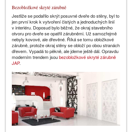
Bezobložkové skryté zárubně
Jestliže se podařilo skrýt posuvné dveře do stěny, byl to
jen první krok k vytvoření čistých a jednoduchých linií
v interiéru. Doposud bylo běžné, že okraj stavebního
otvoru pro dveře se opatřil zárubněmi. Už samozřejmě
nebyly kovové, ale dřevěné. Říká se tomu obložkové
zárubně, protože okraj stěny se obloží po obou stranách
dřevem. Vypadá to pěkně, ale jdeme ještě dál. Opravdu
moderním trendem jsou
bezobložkové skryté zárubně
JAP
.