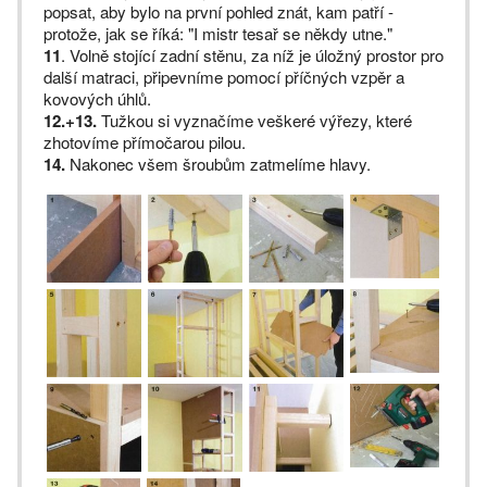
popsat, aby bylo na první pohled znát, kam patří -
protože, jak se říká: "I mistr tesař se někdy utne."
11
. Volně stojící zadní stěnu, za níž je úložný prostor pro
další matraci, připevníme pomocí příčných vzpěr a
kovových úhlů.
12.+13.
Tužkou si vyznačíme veškeré výřezy, které
zhotovíme přímočarou pilou.
14.
Nakonec všem šroubům zatmelíme hlavy.