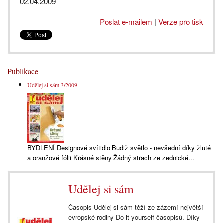
02.04.2009
Poslat e-mailem
|
Verze pro tisk
Publikace
Udělej si sám 3/2009
BYDLENÍ Designové svítidlo Budiž světlo - nevšední díky žluté
a oranžové fólii Krásné stěny Žádný strach ze zednické...
Udělej si sám
Časopis Udělej si sám těží ze zázemí největší
evropské rodiny Do-it-yourself časopisů. Díky