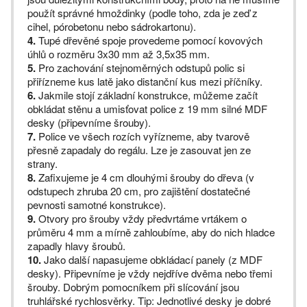
použít správné hmoždinky (podle toho, zda je zeď z
cihel, pórobetonu nebo sádrokartonu).
4.
Tupé dřevěné spoje provedeme pomocí kovových
úhlů o rozměru 3x30 mm až 3,5x35 mm.
5.
Pro zachování stejnoměrných odstupů polic si
přiřízneme kus latě jako distanční kus mezi příčníky.
6.
Jakmile stojí základní konstrukce, můžeme začít
obkládat stěnu a umisťovat police z 19 mm silné MDF
desky (připevníme šrouby).
7.
Police ve všech rozích vyřízneme, aby tvarově
přesně zapadaly do regálu. Lze je zasouvat jen ze
strany.
8.
Zafixujeme je 4 cm dlouhými šrouby do dřeva (v
odstupech zhruba 20 cm, pro zajištění dostatečné
pevnosti samotné konstrukce).
9.
Otvory pro šrouby vždy předvrtáme vrtákem o
průměru 4 mm a mírně zahloubíme, aby do nich hladce
zapadly hlavy šroubů.
10.
Jako další napasujeme obkládací panely (z MDF
desky). Připevníme je vždy nejdříve dvěma nebo třemi
šrouby. Dobrým pomocníkem při slícování jsou
truhlářské rychlosvěrky. Tip: Jednotlivé desky je dobré