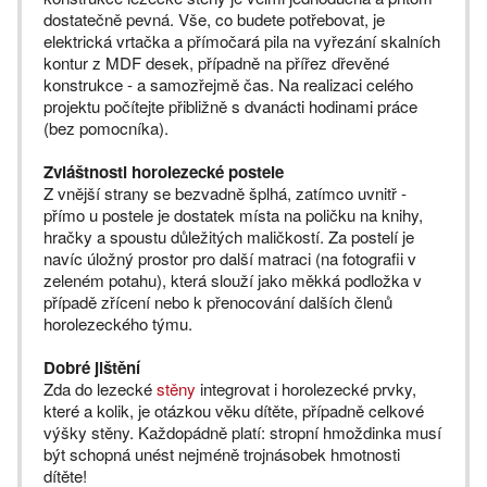
dostatečně pevná. Vše, co budete potřebovat, je
elektrická vrtačka a přímočará pila na vyřezání skalních
kontur z MDF desek, případně na přířez dřevěné
konstrukce - a samozřejmě čas. Na realizaci celého
projektu počítejte přibližně s dvanácti hodinami práce
(bez pomocníka).
Zvláštnosti horolezecké postele
Z vnější strany se bezvadně šplhá, zatímco uvnitř -
přímo u postele je dostatek místa na poličku na knihy,
hračky a spoustu důležitých maličkostí. Za postelí je
navíc úložný prostor pro další matraci (na fotografii v
zeleném potahu), která slouží jako měkká podložka v
případě zřícení nebo k přenocování dalších členů
horolezeckého týmu.
Dobré jištění
Zda do lezecké
stěny
integrovat i horolezecké prvky,
které a kolik, je otázkou věku dítěte, případně celkové
výšky stěny. Každopádně platí: stropní hmoždinka musí
být schopná unést nejméně trojnásobek hmotnosti
dítěte!