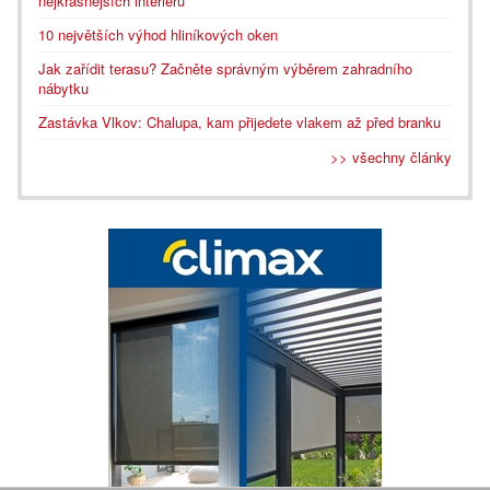
nejkrásnějších interiérů
10 největších výhod hliníkových oken
Jak zařídit terasu? Začněte správným výběrem zahradního
nábytku
Zastávka Vlkov: Chalupa, kam přijedete vlakem až před branku
>> všechny články