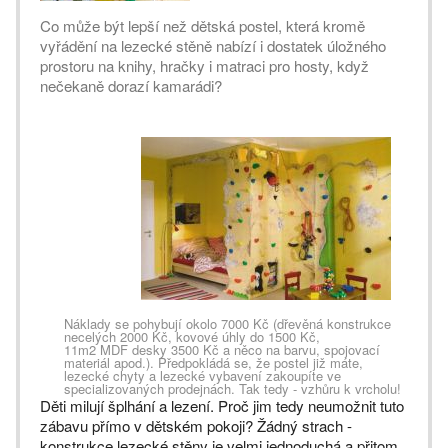
Co může být lepší než dětská postel, která kromě
vyřádění na lezecké stěně nabízí i dostatek úložného
prostoru na knihy, hračky i matraci pro hosty, když
nečekaně dorazí kamarádi?
Náklady se pohybují okolo 7000 Kč (dřevěná konstrukce
necelých 2000 Kč, kovové úhly do 1500 Kč,
11m2 MDF desky 3500 Kč a něco na barvu, spojovací
materiál apod.). Předpokládá se, že postel již máte,
lezecké chyty a lezecké vybavení zakoupíte ve
specializovaných prodejnách. Tak tedy - vzhůru k vrcholu!
Děti milují šplhání a lezení. Proč jim tedy neumožnit tuto
zábavu přímo v dětském pokoji? Žádný strach -
konstrukce lezecké stěny je velmi jednoduchá a přitom