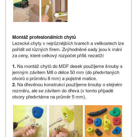
Montáž profesionálních chytů
Lezecké chyty v nejrůznějších tvarech a velikostech lze
pořídit od různých firem. Zvýhodněné sady jsou k mání
za ceny, které celkový rozpočet příliš nezatíží
1.
Na montáž chytů do MDF desek použijeme šrouby s
jemným závitem M8 o délce 50 mm (do předvrtaných
otvorů o průměru 8 mm) a pojistné matice.
2.
Na dřevěnou konstrukci použijeme šrouby o stejném
rozměru, ale se závitem do dřeva (v tomto případě
otvory předvrtáme na průměr 5 mm).