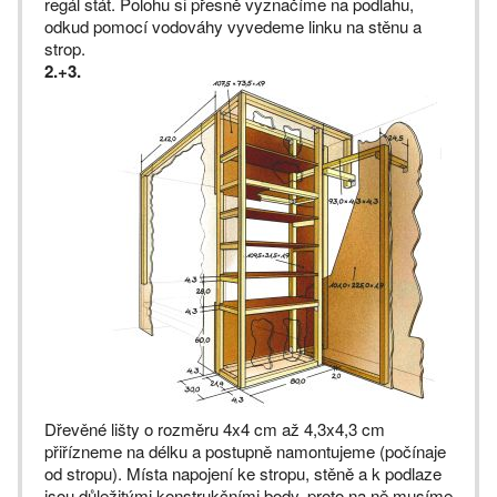
regál stát. Polohu si přesně vyznačíme na podlahu,
odkud pomocí vodováhy vyvedeme linku na stěnu a
strop.
2.+3.
Dřevěné lišty o rozměru 4x4 cm až 4,3x4,3 cm
přiřízneme na délku a postupně namontujeme (počínaje
od stropu). Místa napojení ke stropu, stěně a k podlaze
jsou důležitými konstrukčními body, proto na ně musíme