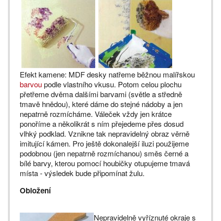
Efekt kamene: MDF desky natřeme běžnou malířskou
barvou
podle vlastního vkusu. Potom celou plochu
přetřeme dvěma dalšími barvami (světle a středně
tmavě hnědou), které dáme do stejné nádoby a jen
nepatrně rozmícháme. Váleček vždy jen krátce
ponoříme a několikrát s ním přejedeme přes dosud
vlhký podklad. Vznikne tak nepravidelný obraz věrně
imitující kámen. Pro ještě dokonalejší iluzi použijeme
podobnou (jen nepatrně rozmíchanou) směs černé a
bílé barvy, kterou pomocí houbičky otupujeme tmavá
místa - výsledek bude připomínat žulu.
Obložení
Nepravidelně vyříznuté okraje s