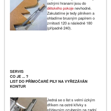
ostrými hranami jsou do
dětského pokoje
nevhodné.
Zakulatíme je tedy pilníkem a
ohladíme brusným papírem o
zrnitosti 120 a následně 180
(případně 240).
SERVIS
CO JE ... ?
LIST DO PŘÍMOČARÉ PILY NA VYŘEZÁVÁN
KONTUR
Jedná se o list s velmi úzkým
dříkem na ostré křivky s
přídavným ozubením na zadní