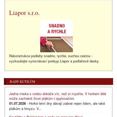
Liapor s.r.o.
Rekonstrukce podlahy snadno, rychle, suchou cestou -
vyzkoušejte vyrovnávací podsyp Liapor a podlahové desky.
RADY KUTILŮM
Jedna miska s vodou dokáže víc, než si myslíte. V horkém létě
může zachránit život ptákům i opylovačům
01.07.2026
- Horké letní dny dávají zabrat nejen lidem, ale také
ptákům a hmyzu. V...
Soutěžte s Balakrylem o sadu na renovaci dřeva