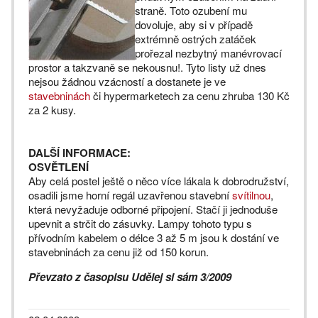
straně. Toto ozubení mu
dovoluje, aby si v případě
extrémně ostrých zatáček
prořezal nezbytný manévrovací
prostor a takzvaně se nekousnu!. Tyto listy už dnes
nejsou žádnou vzácností a dostanete je ve
stavebninách
či hypermarketech za cenu zhruba 130 Kč
za 2 kusy.
DALŠÍ INFORMACE:
OSVĚTLENÍ
Aby celá postel ještě o něco více lákala k dobrodružství,
osadili jsme horní regál uzavřenou stavební
svítilnou
,
která nevyžaduje odborné připojení. Stačí ji jednoduše
upevnit a strčit do zásuvky. Lampy tohoto typu s
přívodním kabelem o délce 3 až 5 m jsou k dostání ve
stavebninách za cenu již od 150 korun.
Převzato z časopisu Udělej si sám 3/2009