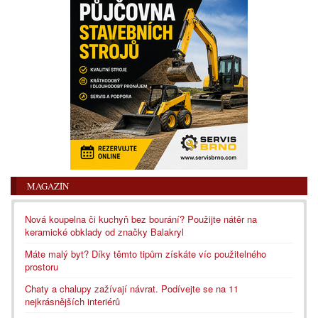
MAGAZÍN
Nová koupelna či kuchyň bez bourání? Použijte nátěr na
keramické obklady od značky Balakryl
Máte malý byt? Díky těmto tipům získáte víc použitelného
prostoru
Chaty a chalupy zažívají návrat. Podívejte se na 11
nejkrásnějších interiérů