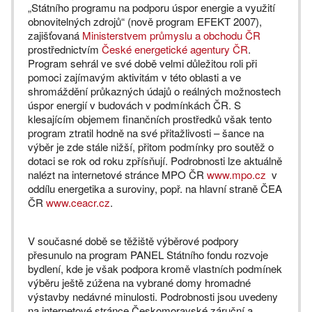
„Státního programu na podporu úspor energie a využití
obnovitelných zdrojů“ (nově program EFEKT 2007),
zajišťovaná
Ministerstvem průmyslu a obchodu ČR
prostřednictvím
České energetické agentury ČR
.
Program sehrál ve své době velmi důležitou roli při
pomoci zajímavým aktivitám v této oblasti a ve
shromáždění průkazných údajů o reálných možnostech
úspor energií v budovách v podmínkách ČR. S
klesajícím objemem finančních prostředků však tento
program ztratil hodně na své přitažlivosti – šance na
výběr je zde stále nižší, přitom podmínky pro soutěž o
dotaci se rok od roku zpřísňují. Podrobnosti lze aktuálně
nalézt na internetové stránce MPO ČR
www.mpo.cz
v
oddílu energetika a suroviny, popř. na hlavní straně ČEA
ČR
www.ceacr.cz
.
V současné době se těžiště výběrové podpory
přesunulo na program PANEL Státního fondu rozvoje
bydlení, kde je však podpora kromě vlastních podmínek
výběru ještě zúžena na vybrané domy hromadné
výstavby nedávné minulosti. Podrobnosti jsou uvedeny
na internetové stránce Českomoravské záruční a