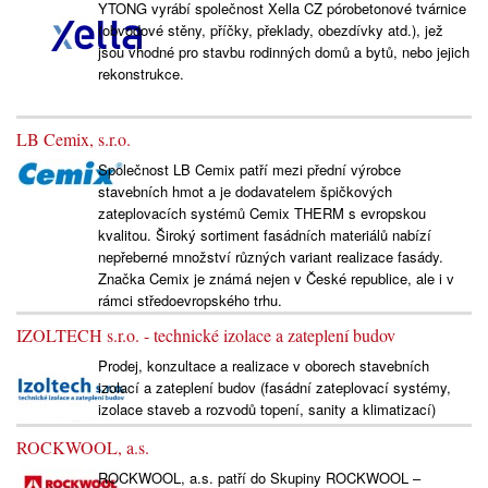
YTONG vyrábí společnost Xella CZ pórobetonové tvárnice
(obvodové stěny, příčky, překlady, obezdívky atd.), jež
jsou vhodné pro stavbu rodinných domů a bytů, nebo jejich
rekonstrukce.
LB Cemix, s.r.o.
Společnost LB Cemix patří mezi přední výrobce
stavebních hmot a je dodavatelem špičkových
zateplovacích systémů Cemix THERM s evropskou
kvalitou. Široký sortiment fasádních materiálů nabízí
nepřeberné množství různých variant realizace fasády.
Značka Cemix je známá nejen v České republice, ale i v
rámci středoevropského trhu.
IZOLTECH s.r.o. - technické izolace a zateplení budov
Prodej, konzultace a realizace v oborech stavebních
izolací a zateplení budov (fasádní zateplovací systémy,
izolace staveb a rozvodů topení, sanity a klimatizací)
ROCKWOOL, a.s.
ROCKWOOL, a.s. patří do Skupiny ROCKWOOL –