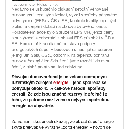
Ilustrační foto: Rigips, s.r.o.
Nedávno se uskutečnilo diskusní setkání věnované
budoucnosti tepelných izolací, vývoji spotřeby pěnového
polystyrenu (EPS) v ČR a SR, kontrole kvality tepelných
izolací a čerpání dotací na obnovu bytového fondu.
Pořadatelem akce bylo Sdružení EPS ČR, jehož členy
jsou výrobci a odborníci z oblasti EPS působící v ČR a
SR. Komentář k současnému stavu podpory
energetických úspor v budovách u nás, jehož autorem
je Ing. Jiří Šála, CSc., odborník na tepelnou ochranu
budov a čestný člen Sdružení, jsme rozdělili do dvou
částí, z nichž první vám teď nabízíme.
Stávající domovní fond je největším dostupným
tuzemským zdrojem
energie
– jeho spotřeba se
pohybuje okolo 45 % celkové národní spotřeby
energií. Že zde jsou značné rezervy je zřejmé i z
toho, že patříme mezi země s nejvyšší spotřebou
energie na obyvatele.
Zahraniční zkušenosti ukazují, že oblast úspor energie
skýtá překvapivě výrazný „zdroj energie“ – hovoří se