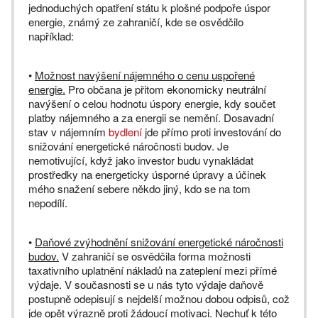
jednoduchých opatření státu k plošné podpoře úspor
energie, známý ze zahraničí, kde se osvědčilo
například:
•
Možnost navýšení nájemného o cenu uspořené
energie.
Pro občana je přitom ekonomicky neutrální
navýšení o celou hodnotu úspory energie, kdy součet
platby nájemného a za energii se nemění. Dosavadní
stav v nájemním
bydlení
jde přímo proti investování do
snižování energetické náročnosti budov. Je
nemotivující, když jako investor budu vynakládat
prostředky na energeticky úsporné úpravy a účinek
mého snažení sebere někdo jiný, kdo se na tom
nepodílí.
•
Daňové zvýhodnění snižování energetické náročnosti
budov.
V zahraničí se osvědčila forma možnosti
taxativního uplatnění nákladů na zateplení mezi přímé
výdaje. V současnosti se u nás tyto výdaje daňově
postupně odepisují s nejdelší možnou dobou odpisů, což
jde opět výrazně proti žádoucí motivaci. Nechuť k této