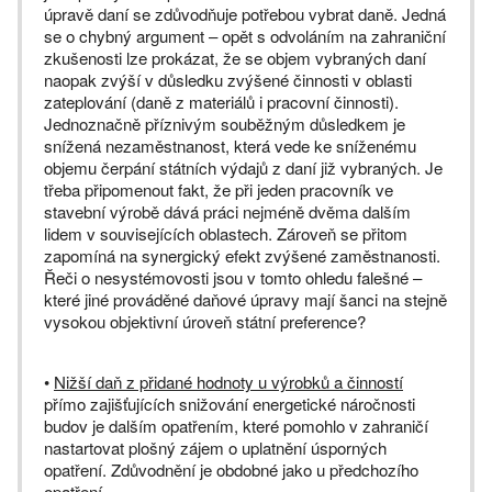
úpravě daní se zdůvodňuje potřebou vybrat daně. Jedná
se o chybný argument – opět s odvoláním na zahraniční
zkušenosti lze prokázat, že se objem vybraných daní
naopak zvýší v důsledku zvýšené činnosti v oblasti
zateplování (daně z materiálů i pracovní činnosti).
Jednoznačně příznivým souběžným důsledkem je
snížená nezaměstnanost, která vede ke sníženému
objemu čerpání státních výdajů z daní již vybraných. Je
třeba připomenout fakt, že při jeden pracovník ve
stavební výrobě dává práci nejméně dvěma dalším
lidem v souvisejících oblastech. Zároveň se přitom
zapomíná na synergický efekt zvýšené zaměstnanosti.
Řeči o nesystémovosti jsou v tomto ohledu falešné –
které jiné prováděné daňové úpravy mají šanci na stejně
vysokou objektivní úroveň státní preference?
•
Nižší daň z přidané hodnoty u výrobků a činností
přímo zajišťujících snižování energetické náročnosti
budov je dalším opatřením, které pomohlo v zahraničí
nastartovat plošný zájem o uplatnění úsporných
opatření. Zdůvodnění je obdobné jako u předchozího
opatření.