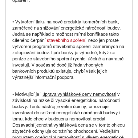
•
Vytvoření tlaku na nové produkty komerčních bank
,
zaměřené na snižování energetické náročnosti budov.
Jedná se například o možnost mírné bonifikace takto
cíleného čerpání
stavebního spoření
, nebo jen prosté
vytvoření programů stavebního spoření zaměřených na
zateplování budov. I pro banky je výhodné, když se
peníze ze stavebního spoření rychle, účelně a návratně
investují. V současné době již řada vhodných
bankovních produktů existuje, chybí však jejich
výraznější informační podpora.
• Motivující je i
úprava vyhláškové ceny nemovitosti
v
závislosti na nízké či vysoké energetickou náročností
budovy. Tento nástroj je velmi účinný, umožňuje
investovat do snížení energetické náročnosti budovy i
tomu, kdo chce v budoucnu nemovitost prodat.
Dosavadní jednotná vyhlášková cena se v tomto ohledu
zbytečně odchyluje od tržního ohodnocení. Vedlejším
produktem oceňování nemovitostí s vlivem energetické