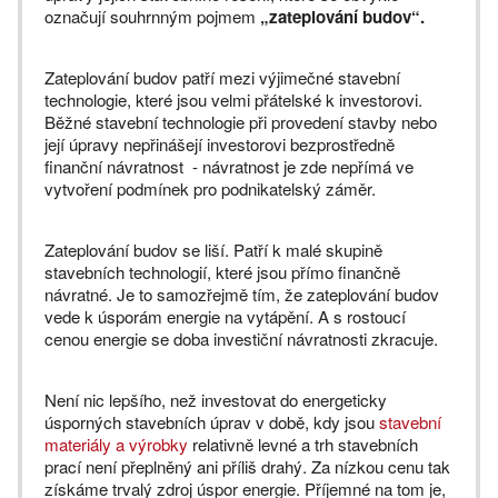
označují souhrnným pojmem
„zateplování budov“.
Zateplování budov patří mezi výjimečné stavební
technologie, které jsou velmi přátelské k investorovi.
Běžné stavební technologie při provedení stavby nebo
její úpravy nepřinášejí investorovi bezprostředně
finanční návratnost - návratnost je zde nepřímá ve
vytvoření podmínek pro podnikatelský záměr.
Zateplování budov se liší. Patří k malé skupině
stavebních technologií, které jsou přímo finančně
návratné. Je to samozřejmě tím, že zateplování budov
vede k úsporám energie na vytápění. A s rostoucí
cenou energie se doba investiční návratnosti zkracuje.
Není nic lepšího, než investovat do energeticky
úsporných stavebních úprav v době, kdy jsou
stavební
materiály a výrobky
relativně levné a trh stavebních
prací není přeplněný ani příliš drahý. Za nízkou cenu tak
získáme trvalý zdroj úspor energie. Příjemné na tom je,