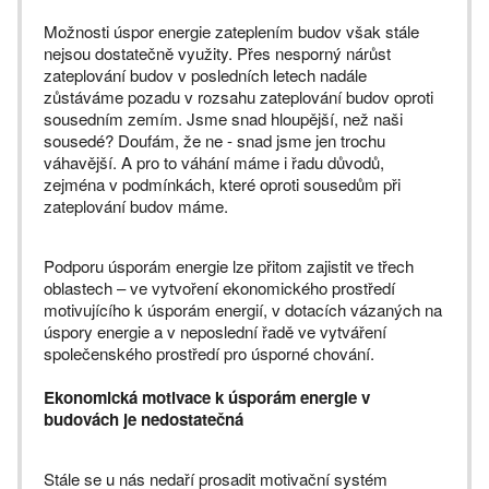
Možnosti úspor energie zateplením budov však stále
nejsou dostatečně využity. Přes nesporný nárůst
zateplování budov v posledních letech nadále
zůstáváme pozadu v rozsahu zateplování budov oproti
sousedním zemím. Jsme snad hloupější, než naši
sousedé? Doufám, že ne - snad jsme jen trochu
váhavější. A pro to váhání máme i řadu důvodů,
zejména v podmínkách, které oproti sousedům při
zateplování budov máme.
Podporu úsporám energie lze přitom zajistit ve třech
oblastech – ve vytvoření ekonomického prostředí
motivujícího k úsporám energií, v dotacích vázaných na
úspory energie a v neposlední řadě ve vytváření
společenského prostředí pro úsporné chování.
Ekonomická motivace k úsporám energie v
budovách je nedostatečná
Stále se u nás nedaří prosadit motivační systém