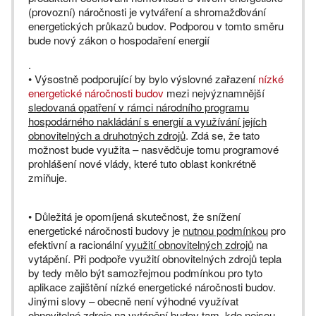
(provozní) náročnosti je vytváření a shromažďování
energetických průkazů budov. Podporou v tomto směru
bude nový zákon o hospodaření energií
.
• Výsostně podporující by bylo výslovné zařazení
nízké
energetické náročnosti budov
mezi nejvýznamnější
sledovaná opatření v rámci národního programu
hospodárného nakládání s energií a využívání jejích
obnovitelných a druhotných zdrojů
. Zdá se, že tato
možnost bude využita – nasvědčuje tomu programové
prohlášení nové vlády, které tuto oblast konkrétně
zmiňuje.
• Důležitá je opomíjená skutečnost, že snížení
energetické náročnosti budovy je
nutnou podmínkou
pro
efektivní a racionální
využití obnovitelných zdrojů
na
vytápění. Při podpoře využití obnovitelných zdrojů tepla
by tedy mělo být samozřejmou podmínkou pro tyto
aplikace zajištění nízké energetické náročnosti budov.
Jinými slovy – obecně není výhodné využívat
obnovitelné zdroje na vytápění budov tam, kde nejsou