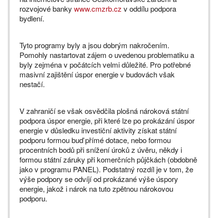
rozvojové banky
www.cmzrb.cz
v oddílu podpora
bydlení.
Tyto programy byly a jsou dobrým nakročením.
Pomohly nastartovat zájem o uvedenou problematiku a
byly zejména v počátcích velmi důležité. Pro potřebné
masivní zajištění úspor energie v budovách však
nestačí.
V zahraničí se však osvědčila plošná nároková státní
podpora úspor energie, při které lze po prokázání úspor
energie v důsledku investiční aktivity získat státní
podporu formou buď přímé dotace, nebo formou
procentních bodů při snížení úroků z úvěru, někdy i
formou státní záruky při komerčních půjčkách (obdobně
jako v programu PANEL). Podstatný rozdíl je v tom, že
výše podpory se odvíjí od prokázané výše úspory
energie, jakož i nárok na tuto zpětnou nárokovou
podporu.