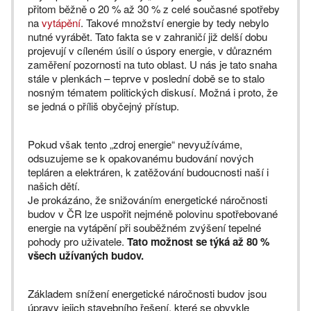
přitom běžně o 20 % až 30 % z celé současné spotřeby
na
vytápění
. Takové množství energie by tedy nebylo
nutné vyrábět. Tato fakta se v zahraničí již delší dobu
projevují v cíleném úsilí o úspory energie, v důrazném
zaměření pozornosti na tuto oblast. U nás je tato snaha
stále v plenkách – teprve v poslední době se to stalo
nosným tématem politických diskusí. Možná i proto, že
se jedná o příliš obyčejný přístup.
Pokud však tento „zdroj energie“ nevyužíváme,
odsuzujeme se k opakovanému budování nových
tepláren a elektráren, k zatěžování budoucnosti naší i
našich dětí.
Je prokázáno, že snižováním energetické náročnosti
budov v ČR lze uspořit nejméně polovinu spotřebované
energie na vytápění při souběžném zvýšení tepelné
pohody pro uživatele.
Tato možnost se týká až 80 %
všech užívaných budov.
Základem snížení energetické náročnosti budov jsou
úpravy jejich stavebního řešení, které se obvykle