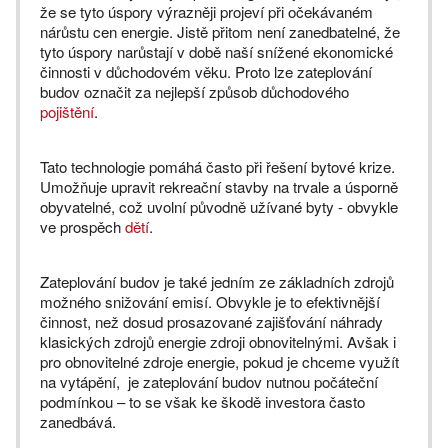
že se tyto úspory výrazněji projeví při očekávaném
nárůstu cen energie. Jistě přitom není zanedbatelné, že
tyto úspory narůstají v době naší snížené ekonomické
činnosti v důchodovém věku. Proto lze zateplování
budov označit za nejlepší způsob důchodového
pojištění
.
Tato technologie pomáhá často při řešení bytové krize.
Umožňuje upravit rekreační stavby na trvale a úsporně
obyvatelné, což uvolní původně užívané byty - obvykle
ve prospěch
dětí
.
Zateplování budov je také jedním ze základních zdrojů
možného snižování emisí. Obvykle je to efektivnější
činnost, než dosud prosazované zajišťování náhrady
klasických zdrojů energie zdroji obnovitelnými. Avšak i
pro obnovitelné zdroje energie, pokud je chceme využít
na vytápění, je zateplování budov nutnou počáteční
podmínkou – to se však ke škodě investora často
zanedbává.