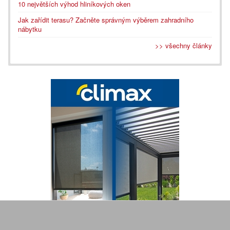
10 největších výhod hliníkových oken
Jak zařídit terasu? Začněte správným výběrem zahradního
nábytku
>> všechny články