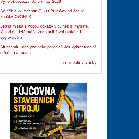
Výherci soutěže: Jaro u nás 2026
Soutěž o 2× Vitamin C 500 PureWay od české
značky OVONEX
Jedna miska s vodou dokáže víc, než si myslíte.
V horkém létě může zachránit život ptákům i
opylovačům
Slunečník, markýza nebo pergola? Jak vybrat ideální
stínění na terasu
>> všechny články