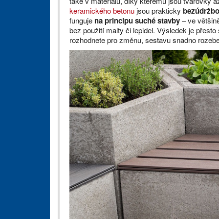
také v materiálu, díky kterému jsou tvarovky a
keramického betonu
jsou prakticky
bezúdržb
funguje
na principu suché stavby
– ve většin
bez použití malty či lepidel. Výsledek je přesto
rozhodnete pro změnu, sestavu snadno rozebere