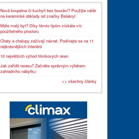
Nová koupelna či kuchyň bez bourání? Použijte nátěr
na keramické obklady od značky Balakryl
Máte malý byt? Díky těmto tipům získáte víc
použitelného prostoru
Chaty a chalupy zažívají návrat. Podívejte se na 11
nejkrásnějších interiérů
10 největších výhod hliníkových oken
Jak zařídit terasu? Začněte správným výběrem
zahradního nábytku
>> všechny články