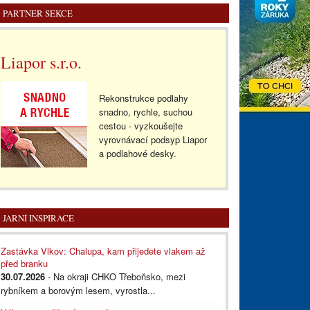
PARTNER SEKCE
Liapor s.r.o.
Rekonstrukce podlahy
snadno, rychle, suchou
cestou - vyzkoušejte
vyrovnávací podsyp Liapor
a podlahové desky.
JARNÍ INSPIRACE
Zastávka Vlkov: Chalupa, kam přijedete vlakem až
před branku
30.07.2026
- Na okraji CHKO Třeboňsko, mezi
rybníkem a borovým lesem, vyrostla...