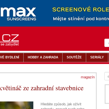
VÉ BYDLENÍ
HOBBY A ZAHRADA
SOUTĚŽE
SERIÁLY
magazín
květináč ze zahradní stavebnice
Hledáte způsob, jak oživit
zahradu, zpevnit svah nebo