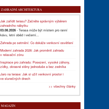
ZAHRADNÍ ARCHITEKTURA
Jak zařídit terasu? Začněte správným výběrem
zahradního nábytku
03.08.2026
- Terasa může být místem pro ranní
kávu, letní oběd i večerní...
Zahrada po setmění: Co dokáže venkovní osvětlení
Moderní zahrada 2026: Jak proměnit zahradu
v relaxační zónu
Inspirace pro zahradu: Posezení, vysoké záhony,
zídky, okrasné stěny jednoduše a bez zedníka
Jaro na terase: Jak si užít venkovní prostor i
ve slunečných dnech
>> všechny články
MAGAZÍN