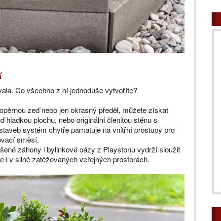
í
ala. Co všechno z ní jednoduše vytvoříte?
 opěrnou zeď nebo jen okrasný předěl, můžete získat
hladkou plochu, nebo originální členitou stěnu s
 staveb systém chytře pamatuje na vnitřní prostupy pro
ovací směsí.
ené záhony i bylinkové oázy z Playstonu vydrží sloužit
 i v silně zatěžovaných veřejných prostorách.