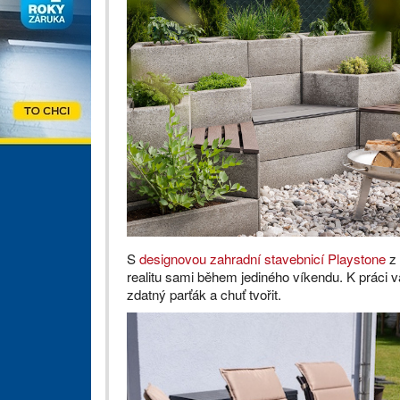
S
designovou zahradní stavebnicí Playstone
z 
realitu sami během jediného víkendu. K práci v
zdatný parťák a chuť tvořit.