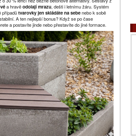
ž o 30 % lehčí než běžné betonové alternativy. Sestavy z
ové
a hravě
odolají mrazu
, dešti i letnímu žáru. Systém
ě případů
tvarovky jen skládáte na sebe
nebo k sobě
 stabilní. A ten nejlepší bonus? Když se po čase
te a postavíte jinde nebo přestavíte do jiné formace.