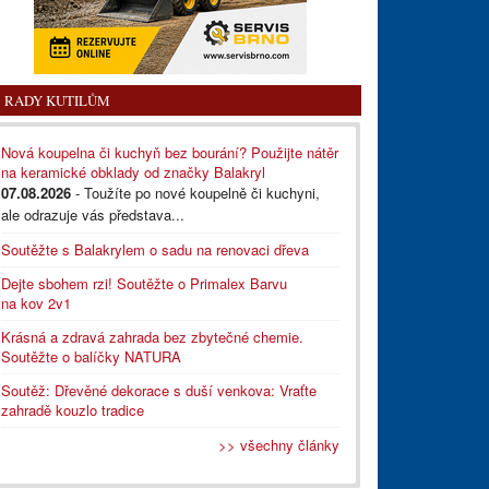
RADY KUTILŮM
Nová koupelna či kuchyň bez bourání? Použijte nátěr
na keramické obklady od značky Balakryl
07.08.2026
- Toužíte po nové koupelně či kuchyni,
ale odrazuje vás představa...
Soutěžte s Balakrylem o sadu na renovaci dřeva
Dejte sbohem rzi! Soutěžte o Primalex Barvu
na kov 2v1
Krásná a zdravá zahrada bez zbytečné chemie.
Soutěžte o balíčky NATURA
Soutěž: Dřevěné dekorace s duší venkova: Vraťte
zahradě kouzlo tradice
>> všechny články