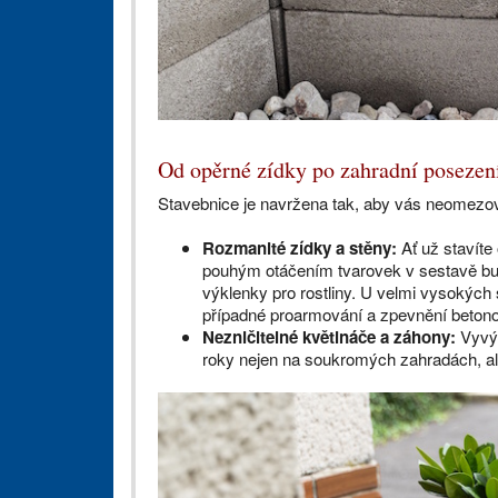
Od opěrné zídky po zahradní posezen
Stavebnice je navržena tak, aby vás neomezov
Rozmanité zídky a stěny:
Ať už stavíte
pouhým otáčením tvarovek v sestavě buď 
výklenky pro rostliny. U velmi vysokých
případné proarmování a zpevnění beton
Nezničitelné květináče a záhony:
Vyvýš
roky nejen na soukromých zahradách, ale