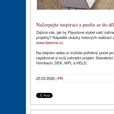
Načerpejte inspiraci a pusťte se do dí
Zajímá vás, jak by Playstone slušel vaší zahr
projekty? Nápadité ukázky hotových realizací a
www.liastone.cz
.
Na stejném webu si můžete potřebný počet prvk
naplánovat si svůj zahradní projekt. Stavebnici
Hornbach, DEK, MPL a HELD.
25.03.2026
|
PR