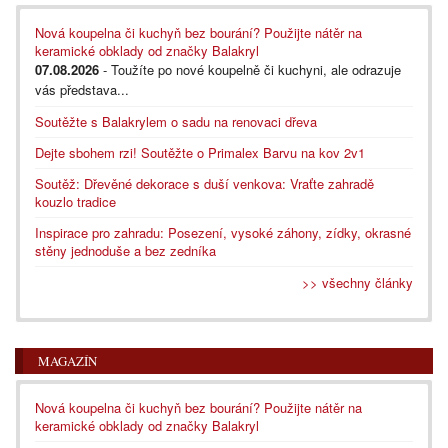
Nová koupelna či kuchyň bez bourání? Použijte nátěr na
keramické obklady od značky Balakryl
07.08.2026
- Toužíte po nové koupelně či kuchyni, ale odrazuje
vás představa...
Soutěžte s Balakrylem o sadu na renovaci dřeva
Dejte sbohem rzi! Soutěžte o Primalex Barvu na kov 2v1
Soutěž: Dřevěné dekorace s duší venkova: Vraťte zahradě
kouzlo tradice
Inspirace pro zahradu: Posezení, vysoké záhony, zídky, okrasné
stěny jednoduše a bez zedníka
>> všechny články
MAGAZÍN
Nová koupelna či kuchyň bez bourání? Použijte nátěr na
keramické obklady od značky Balakryl