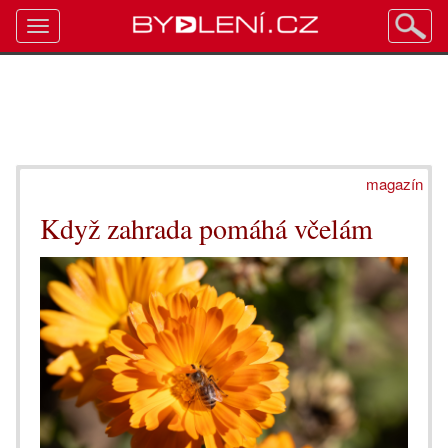
Toggle
navigation
magazín
Když zahrada pomáhá včelám