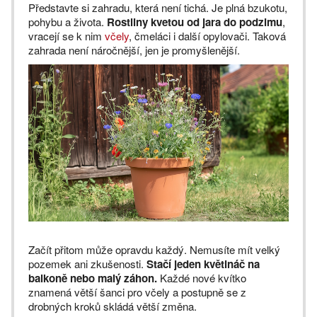
Představte si zahradu, která není tichá. Je plná bzukotu,
pohybu a života.
Rostliny kvetou od jara do podzimu
,
vracejí se k nim
včely
, čmeláci i další opylovači. Taková
zahrada není náročnější, jen je promyšlenější.
Začít přitom může opravdu každý. Nemusíte mít velký
pozemek ani zkušenosti.
Stačí jeden květináč na
balkoně nebo malý záhon.
Každé nové kvítko
znamená větší šanci pro včely a postupně se z
drobných kroků skládá větší změna.