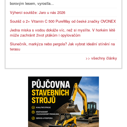
borovým lesem, vyrostla...
Výherci soutěže: Jaro u nás 2026
Soutěž o 2× Vitamin C 500 PureWay od české značky OVONEX
Jedna miska s vodou dokáže víc, než si myslíte. V horkém létě
může zachránit život ptákům i opylovačům
Slunečník, markýza nebo pergola? Jak vybrat ideální stínění na
terasu
>> všechny články