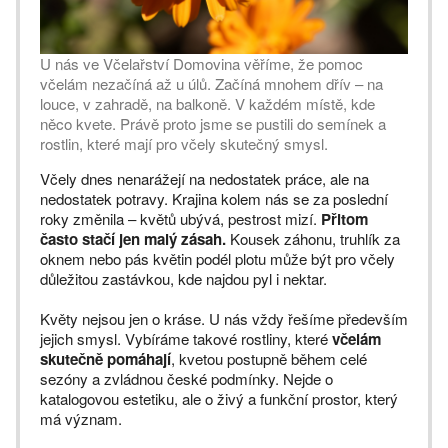
U nás ve Včelařství Domovina věříme, že pomoc
včelám nezačíná až u úlů. Začíná mnohem dřív – na
louce, v zahradě, na balkoně. V každém místě, kde
něco kvete. Právě proto jsme se pustili do semínek a
rostlin, které mají pro včely skutečný smysl.
Včely dnes nenarážejí na nedostatek práce, ale na
nedostatek potravy. Krajina kolem nás se za poslední
roky změnila – květů ubývá, pestrost mizí.
Přitom
často stačí jen malý zásah.
Kousek záhonu, truhlík za
oknem nebo pás květin podél plotu může být pro včely
důležitou zastávkou, kde najdou pyl i nektar.
Květy nejsou jen o kráse. U nás vždy řešíme především
jejich smysl. Vybíráme takové rostliny, které
včelám
skutečně pomáhají
, kvetou postupně během celé
sezóny a zvládnou české podmínky. Nejde o
katalogovou estetiku, ale o živý a funkční prostor, který
má význam.