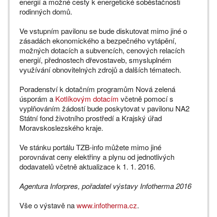
energií a možné cesty k energetické soběstačnosti
rodinných domů.
Ve vstupním pavilonu se bude diskutovat mimo jiné o
zásadách ekonomického a bezpečného vytápění,
možných dotacích a subvencích, cenových relacích
energií, přednostech dřevostaveb, smysluplném
využívání obnovitelných zdrojů a dalších tématech.
Poradenství k dotačním programům Nová zelená
úsporám a
Kotlíkovým dotacím
včetně pomocí s
vyplňováním žádostí bude poskytovat v pavilonu NA2
Státní fond životního prostředí a Krajský úřad
Moravskoslezského kraje.
Ve stánku portálu TZB-info můžete mimo jiné
porovnávat ceny elektřiny a plynu od jednotlivých
dodavatelů včetně aktualizace k 1. 1. 2016.
Agentura Inforpres, pořadatel výstavy Infotherma 2016
Vše o výstavě na
www.infotherma.cz
.