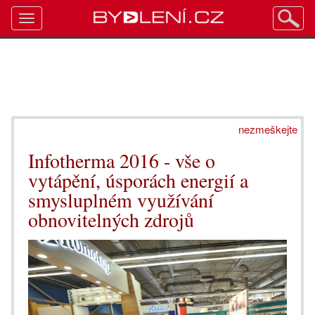
Toggle
navigation
nezmeškejte
Infotherma 2016 - vše o
vytápění, úsporách energií a
smysluplném využívání
obnovitelných zdrojů