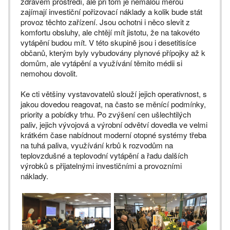
zdravém prostředí, ale při tom je nemalou měrou
zajímají investiční pořizovací náklady a kolik bude stát
provoz těchto zařízení. Jsou ochotni i něco slevit z
komfortu obsluhy, ale chtějí mít jistotu, že na takovéto
vytápění budou mít. V této skupině jsou i desetitisíce
občanů, kterým byly vybudovány plynové přípojky až k
domům, ale vytápění a využívání těmito médii si
nemohou dovolit.
Ke cti většiny vystavovatelů slouží jejich operativnost, s
jakou dovedou reagovat, na často se měnící podmínky,
priority a pobídky trhu. Po zvýšení cen ušlechtilých
paliv, jejich vývojová a výrobní odvětví dovedla ve velmi
krátkém čase nabídnout moderní otopné systémy třeba
na tuhá paliva, využívání krbů k rozvodům na
teplovzdušné a teplovodní vytápění a řadu dalších
výrobků s přijatelnými investičními a provozními
náklady.