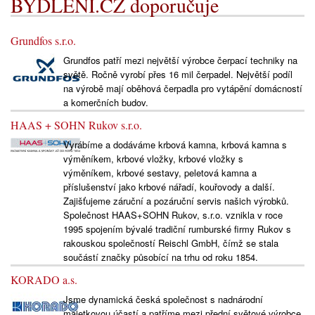
BYDLENÍ.CZ doporučuje
Grundfos s.r.o.
Grundfos patří mezi největší výrobce čerpací techniky na
světě. Ročně vyrobí přes 16 mil čerpadel. Největší podíl
na výrobě mají oběhová čerpadla pro vytápění domácností
a komerčních budov.
HAAS + SOHN Rukov s.r.o.
Vyrábíme a dodáváme krbová kamna, krbová kamna s
výměníkem, krbové vložky, krbové vložky s
výměníkem, krbové sestavy, peletová kamna a
příslušenství jako krbové nářadí, kouřovody a další.
Zajišťujeme záruční a pozáruční servis našich výrobků.
Společnost HAAS+SOHN Rukov, s.r.o. vznikla v roce
1995 spojením bývalé tradiční rumburské firmy Rukov s
rakouskou společností Reischl GmbH, čímž se stala
součástí značky působící na trhu od roku 1854.
KORADO a.s.
Jsme dynamická česká společnost s nadnárodní
majetkovou účastí a patříme mezi přední světové výrobce