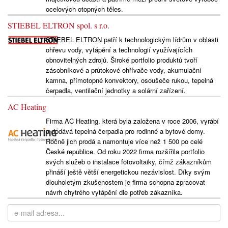
ocelových otopných těles.
STIEBEL ELTRON spol. s r.o.
STIEBEL ELTRON patří k technologickým lídrům v oblasti
ohřevu vody, vytápění a technologií využívajících
obnovitelných zdrojů. Široké portfolio produktů tvoří
zásobníkové a průtokové ohřívače vody, akumulační
kamna, přímotopné konvektory, osoušeče rukou, tepelná
čerpadla, ventilační jednotky a solární zařízení.
AC Heating
Firma AC Heating, která byla založena v roce 2006, vyrábí
a dodává tepelná čerpadla pro rodinné a bytové domy.
Ročně jich prodá a namontuje více než 1 500 po celé
České republice. Od roku 2022 firma rozšířila portfolio
svých služeb o instalace fotovoltaiky, čímž zákazníkům
přináší ještě větší energetickou nezávislost. Díky svým
dlouholetým zkušenostem je firma schopna zpracovat
návrh chytrého vytápění dle potřeb zákazníka.