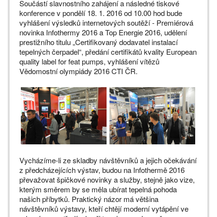
Součástí slavnostního zahájení a následné tiskové
konference v pondělí 18. 1. 2016 od 10.00 hod bude
vyhlášení výsledků internetových soutěží - Premiérová
novinka Infothermy 2016 a Top Energie 2016, udělení
prestižního titulu „Certifikovaný dodavatel instalací
tepelných čerpadel“, předání certifikátů kvality European
quality label for feat pumps, vyhlášení vítězů
Vědomostní olympiády 2016 CTI ČR.
Vycházíme-li ze skladby návštěvníků a jejich očekávání
z předcházejících výstav, budou na Infothermě 2016
převažovat špičkové novinky a služby, stejně jako vize,
kterým směrem by se měla ubírat tepelná pohoda
našich příbytků. Praktický názor má většina
návštěvníků výstavy, kteří chtějí moderní vytápění ve