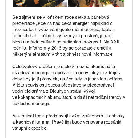
Se zájmem se v loňském roce setkala panelová
prezentace „Kde na nás čeká energie“ například o
možnostech využívání geotermální energie, tepla z
hořících hald, důlních vytěžených prostorů, jímání
blesku a řadu dalších netradičních možností. Na XXIII.
ročníku Infothermy 2016 by se pořadatelé chtěli k
některým tématům vrátit a přinést nové informace.
Celosvětový problém je stále v možné akumulaci a
skladování energie, například z obnovitelných zdrojů z
doby kdy je jí přebytek, na čas kdy je jí nejvíce potřeba.
V této souvislosti budou představeny přečerpávací
vodní elektrárna z Dlouhých strání, vývoj
velkokapacitních akumulátorů a další netradiční trendy v
uskladnění energií.
Akumulací tepla představují svým způsobem i kachláky
a kachlová kamna. Právě jim bude věnována rozsáhlá
vstupní expozice.