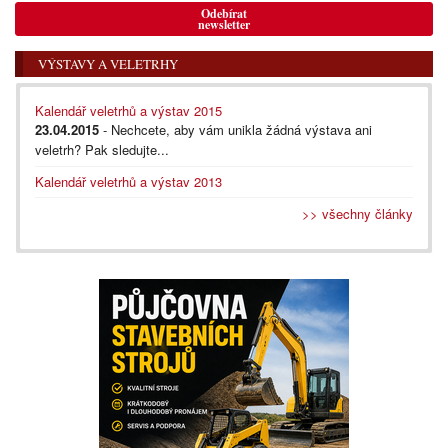
Odebírat
newsletter
VÝSTAVY A VELETRHY
Kalendář veletrhů a výstav 2015
23.04.2015
- Nechcete, aby vám unikla žádná výstava ani
veletrh? Pak sledujte...
Kalendář veletrhů a výstav 2013
>> všechny články