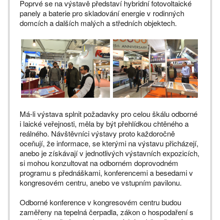
Poprvé se na výstavě představí hybridní fotovoltaické
panely a baterie pro skladování energie v rodinných
domcích a dalších malých a středních objektech.
Má-li výstava splnit požadavky pro celou škálu odborné
i laické veřejnosti, měla by být přehlídkou chtěného a
reálného. Návštěvníci výstavy proto každoročně
oceňují, že informace, se kterými na výstavu přicházejí,
anebo je získávají v jednotlivých výstavních expozicích,
si mohou konzultovat na odborném doprovodném
programu s přednáškami, konferencemi a besedami v
kongresovém centru, anebo ve vstupním pavilonu.
Odborné konference v kongresovém centru budou
zaměřeny na tepelná čerpadla, zákon o hospodaření s