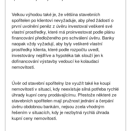
Velkou výhodou také je, že většina stavebních
spořitelen po klientovi nevyžaduje, aby před žádostí o
první uvolnění peněz z úvěru investoval veškeré své
vlastní prostředky, které má proinvestovat podle plánu
financování předloženého pro schválení úvěru. Banky
naopak vždy vyžadují, aby byly veškeré vlastní
prostředky klienta, které podle rozpočtu uvedl,
investovány nejdříve a hypotéka tak slouží jen k
dofinancování výstavby vedoucí ke kolaudaci
nemovitosti.
Úvěr od stavební spořitelny lze využít také ke koupi
nemovitosti v situaci, kdy neexistuje silná potřeba rychlé
úhrady kupní ceny prodávajícímu. Přestože některé ze
stavebních spořitelen mají pružnost jednání a čerpání
úvěru obdobnou bankám, nejsou zcela vhodným
řešením v situacích, kdy je nezbytná rychlá úhrada
kupní ceny nemovitosti.