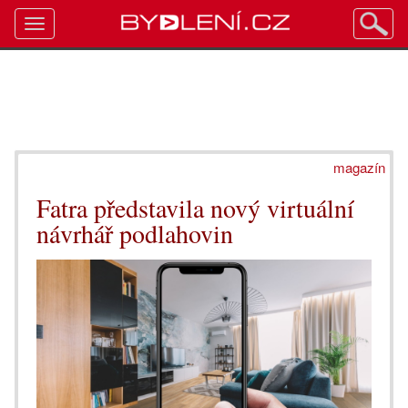
Toggle
navigation
magazín
Fatra představila nový virtuální
návrhář podlahovin