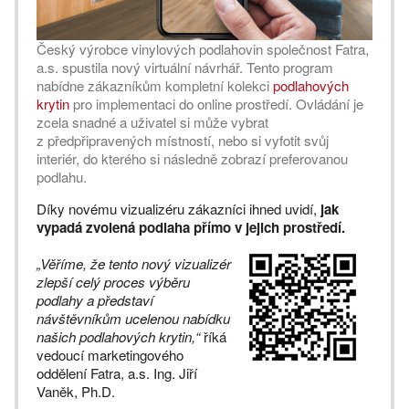
Český výrobce vinylových podlahovin společnost Fatra,
a.s. spustila nový virtuální návrhář. Tento program
nabídne zákazníkům kompletní kolekci
podlahových
krytin
pro implementaci do online prostředí. Ovládání je
zcela snadné a uživatel si může vybrat
z předpřipravených místností, nebo si vyfotit svůj
interiér, do kterého si následně zobrazí preferovanou
podlahu.
Díky novému vizualizéru zákazníci ihned uvidí,
jak
vypadá zvolená podlaha přímo v jejich prostředí.
„Věříme, že tento nový vizualizér
zlepší celý proces výběru
podlahy a představí
návštěvníkům ucelenou nabídku
našich podlahových krytin,“
říká
vedoucí marketingového
oddělení Fatra, a.s. Ing. Jiří
Vaněk, Ph.D.