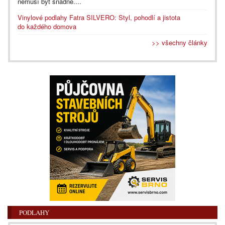
nemusí být snadné....
Vinylové podlahy Fatra SILVERO: Styl, pohodlí a jistota
do každého domova
>> všechny články
PODLAHY