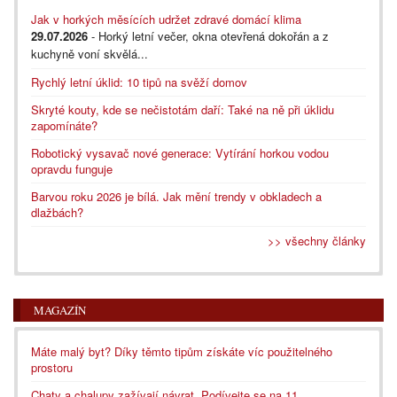
Jak v horkých měsících udržet zdravé domácí klima
29.07.2026
- Horký letní večer, okna otevřená dokořán a z
kuchyně voní skvělá...
Rychlý letní úklid: 10 tipů na svěží domov
Skryté kouty, kde se nečistotám daří: Také na ně při úklidu
zapomínáte?
Robotický vysavač nové generace: Vytírání horkou vodou
opravdu funguje
Barvou roku 2026 je bílá. Jak mění trendy v obkladech a
dlažbách?
>> všechny články
MAGAZÍN
Máte malý byt? Díky těmto tipům získáte víc použitelného
prostoru
Chaty a chalupy zažívají návrat. Podívejte se na 11