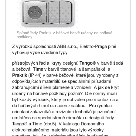
Spínač řady Praktik v béžové barvě určený na hořlavé
podklady
Z výrobků společnosti ABB s.r.o., Elektro-Praga plně
vyhovují výše uvedené typy
přístrojových řad a kryty designů
Tango®
v barvě šedá
a béžová,
Time
v barvě titanové a šampaňské a
Praktik
(IP 44) v barvě béžové, které jsou vyrobeny z
odpovídajících materiálů se speciálními přísadami
zabraňujícími šíření plamene a vznícení. A jak se kryt
určený na hořlavé podklady pozná? Dle normy musí
být každý výrobek, který je schválen pro montáž na a
do hořlavých hmot označen značkou. Pro rychlou
orientaci zákazníků a revizních techniků je označení
umístěno na spodní straně rámečku u designů řady
Tango® a Time (obr.5). V katalogu Domovního
elektroinstalačního materiálu jsou tyto výrobky
označeny tak, že u objednacího čísla je připsáno