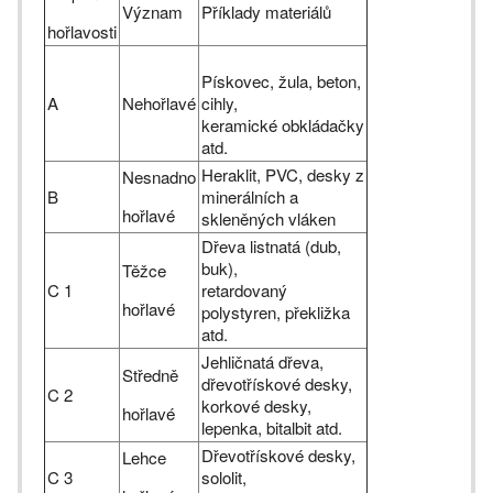
Význam
Příklady materiálů
hořlavosti
Pískovec, žula, beton,
A
Nehořlavé
cihly,
keramické obkládačky
atd.
Heraklit, PVC, desky z
Nesnadno
B
minerálních a
hořlavé
skleněných vláken
Dřeva listnatá (dub,
buk),
Těžce
C 1
retardovaný
hořlavé
polystyren, překližka
atd.
Jehličnatá dřeva,
Středně
dřevotřískové desky,
C 2
korkové desky,
hořlavé
lepenka, bitalbit atd.
Dřevotřískové desky,
Lehce
C 3
sololit,