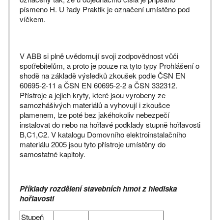
písmeno H. U řady Praktik je označení umístěno pod
víčkem.
V ABB si plně uvědomují svoji zodpovědnost vůči
spotřebitelům, a proto je pouze na tyto typy Prohlášení o
shodě na základě výsledků zkoušek podle ČSN EN
60695-2-11 a ČSN EN 60695-2-2 a ČSN 332312.
Přístroje a jejich kryty, které jsou vyrobeny ze
samozhášivých materiálů a vyhovují i zkoušce
plamenem, lze poté bez jakéhokoliv nebezpečí
instalovat do nebo na hořlavé podklady stupně hořlavosti
B,C1,C2. V katalogu Domovního elektroinstalačního
materiálu 2005 jsou tyto přístroje umístěny do
samostatné kapitoly.
Příklady rozdělení stavebních hmot z hlediska
hořlavosti
Stupeň