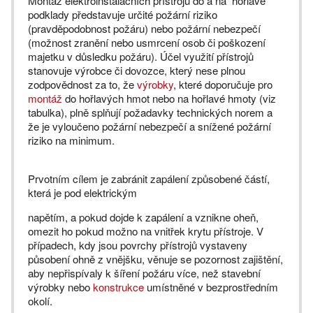
Montáž elektroinstalačních přístrojů do a na hořlavé
podklady představuje určité požární riziko
(pravděpodobnost požáru) nebo požární nebezpečí
(možnost zranění nebo usmrcení osob či poškození
majetku v důsledku požáru). Účel využití přístrojů
stanovuje výrobce či dovozce, který nese plnou
zodpovědnost za to, že
výrobky
, které doporučuje pro
montáž
do hořlavých hmot nebo na hořlavé hmoty (viz
tabulka), plně splňují požadavky technických norem a
že je vyloučeno požární nebezpečí a snížené požární
riziko na minimum.
Prvotním cílem je zabránit zapálení způsobené částí,
která je pod elektrickým
napětím, a pokud dojde k zapálení a vznikne oheň,
omezit ho pokud možno na vnitřek krytu přístroje. V
případech, kdy jsou povrchy přístrojů vystaveny
působení ohně z vnějšku, věnuje se pozornost zajištění,
aby nepřispívaly k šíření požáru více, než stavební
výrobky nebo
konstrukce
umístněné v bezprostředním
okolí.