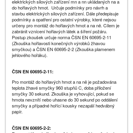
elektrických silových zařízení mn a nn ukládaných na a
do hořlavých hmot. Určuje podmínky pro návrh a
stavbu elektrických silových zařízení. Dále předepisuje
podmínky a opatření pro ostatní výrobky, které nejsou
určeny pro montáž do hořlavých hmot a na ně. Cílem je
zabránit vznícení hořlavých látek a šíření požáru.
Postup zkoušek určuje norma ČSN EN 60695-2-11
(Zkouška hořlavosti konečných výrobků žhavou
smyčkou) a ČSN EN 60695-2-2 (Zkouška plamenem
jehlového hořáku).
ČSN EN 60695-2-11:
Pro montáž do hořlavých hmot a na ně je požadována
teplota žhavé smyčky 960 stupňů C, doba přiložení
smyčky 30 sekund. Zkouška je vyhovující, pokud se
hmota nevznítí nebo uhasne do 30 sekund po oddálení
smyčky a případné hořící kousky nezapálí hedvábný
papír.
ČSN EN 60695-2-2: