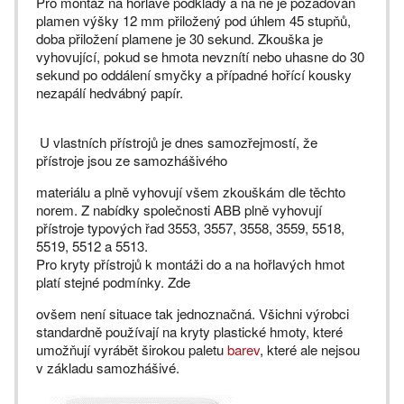
Pro montáž na hořlavé podklady a na ně je požadován
plamen výšky 12 mm přiložený pod úhlem 45 stupňů,
doba přiložení plamene je 30 sekund. Zkouška je
vyhovující, pokud se hmota nevznítí nebo uhasne do 30
sekund po oddálení smyčky a případné hořící kousky
nezapálí hedvábný papír.
U vlastních přístrojů je dnes samozřejmostí, že
přístroje jsou ze samozhášivého
materiálu a plně vyhovují všem zkouškám dle těchto
norem. Z nabídky společnosti ABB plně vyhovují
přístroje typových řad 3553, 3557, 3558, 3559, 5518,
5519, 5512 a 5513.
Pro kryty přístrojů k montáži do a na hořlavých hmot
platí stejné podmínky. Zde
ovšem není situace tak jednoznačná. Všichni výrobci
standardně používají na kryty plastické hmoty, které
umožňují vyrábět širokou paletu
barev
, které ale nejsou
v základu samozhášivé.