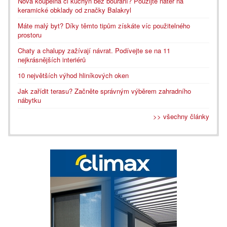
Nová koupelna či kuchyň bez bourání? Použijte nátěr na
keramické obklady od značky Balakryl
Máte malý byt? Díky těmto tipům získáte víc použitelného
prostoru
Chaty a chalupy zažívají návrat. Podívejte se na 11
nejkrásnějších interiérů
10 největších výhod hliníkových oken
Jak zařídit terasu? Začněte správným výběrem zahradního
nábytku
>> všechny články