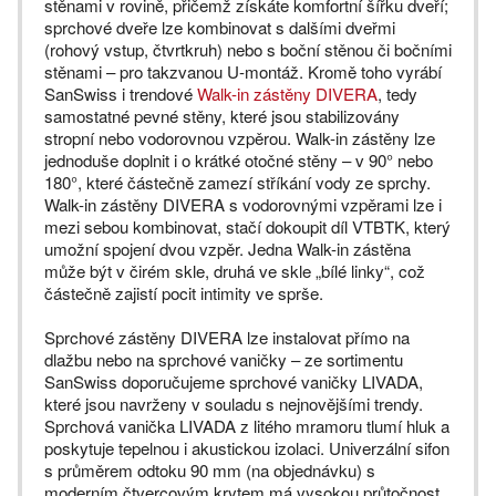
stěnami v rovině, přičemž získáte komfortní šířku dveří;
sprchové dveře lze kombinovat s dalšími dveřmi
(rohový vstup, čtvrtkruh) nebo s boční stěnou či bočními
stěnami – pro takzvanou U-montáž. Kromě toho vyrábí
SanSwiss i trendové
Walk-in zástěny DIVERA
, tedy
samostatné pevné stěny, které jsou stabilizovány
stropní nebo vodorovnou vzpěrou. Walk-in zástěny lze
jednoduše doplnit i o krátké otočné stěny – v 90° nebo
180°, které částečně zamezí stříkání vody ze sprchy.
Walk-in zástěny DIVERA s vodorovnými vzpěrami lze i
mezi sebou kombinovat, stačí dokoupit díl VTBTK, který
umožní spojení dvou vzpěr. Jedna Walk-in zástěna
může být v čirém skle, druhá ve skle „bílé linky“, což
částečně zajistí pocit intimity ve sprše.
Sprchové zástěny DIVERA lze instalovat přímo na
dlažbu nebo na sprchové vaničky – ze sortimentu
SanSwiss doporučujeme sprchové vaničky LIVADA,
které jsou navrženy v souladu s nejnovějšími trendy.
Sprchová vanička LIVADA z litého mramoru tlumí hluk a
poskytuje tepelnou i akustickou izolaci. Univerzální sifon
s průměrem odtoku 90 mm (na objednávku) s
moderním čtvercovým krytem má vysokou průtočnost