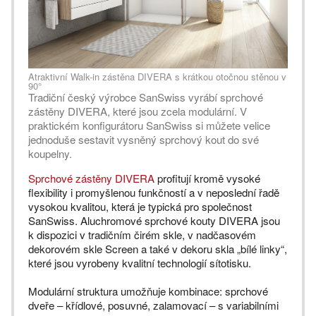
Atraktivní Walk-in zástěna DIVERA s krátkou otočnou stěnou v
90°
Tradiční český výrobce SanSwiss vyrábí sprchové
zástěny DIVERA, které jsou zcela modulární. V
praktickém konfigurátoru SanSwiss si můžete velice
jednoduše sestavit vysněný sprchový kout do své
koupelny.
Sprchové zástěny DIVERA
profitují kromě vysoké
flexibility i promyšlenou funkčností a v neposlední řadě
vysokou kvalitou, která je typická pro společnost
SanSwiss. Aluchromové sprchové kouty DIVERA jsou
k dispozici v tradičním čirém skle, v nadčasovém
dekorovém skle Screen a také v dekoru skla „bílé linky“,
které jsou vyrobeny kvalitní technologií sítotisku.
Modulární struktura umožňuje kombinace: sprchové
dveře – křídlové, posuvné, zalamovací – s variabilními