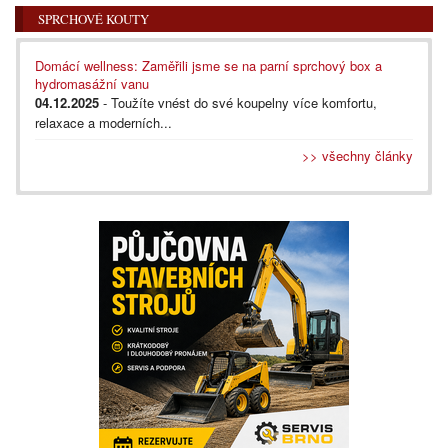
SPRCHOVÉ KOUTY
Domácí wellness: Zaměřili jsme se na parní sprchový box a
hydromasážní vanu
04.12.2025
- Toužíte vnést do své koupelny více komfortu,
relaxace a moderních...
>> všechny články