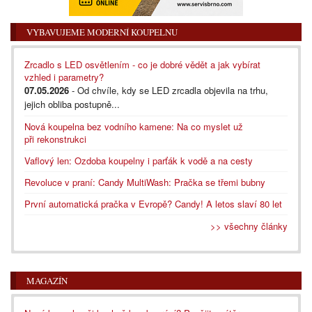
VYBAVUJEME MODERNÍ KOUPELNU
Zrcadlo s LED osvětlením - co je dobré vědět a jak vybírat
vzhled i parametry?
07.05.2026
- Od chvíle, kdy se LED zrcadla objevila na trhu,
jejich obliba postupně...
Nová koupelna bez vodního kamene: Na co myslet už
při rekonstrukci
Vaflový len: Ozdoba koupelny i parťák k vodě a na cesty
Revoluce v praní: Candy MultiWash: Pračka se třemi bubny
První automatická pračka v Evropě? Candy! A letos slaví 80 let
>> všechny články
MAGAZÍN