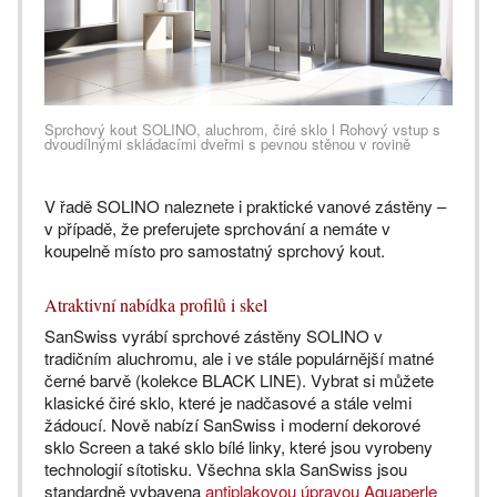
Sprchový kout SOLINO, aluchrom, čiré sklo l Rohový vstup s
dvoudílnými skládacími dveřmi s pevnou stěnou v rovině
V řadě SOLINO naleznete i praktické vanové zástěny –
v případě, že preferujete sprchování a nemáte v
koupelně místo pro samostatný sprchový kout.
Atraktivní nabídka profilů i skel
SanSwiss vyrábí sprchové zástěny SOLINO v
tradičním aluchromu, ale i ve stále populárnější matné
černé barvě (kolekce BLACK LINE). Vybrat si můžete
klasické čiré sklo, které je nadčasové a stále velmi
žádoucí. Nově nabízí SanSwiss i moderní dekorové
sklo Screen a také sklo bílé linky, které jsou vyrobeny
technologií sítotisku. Všechna skla SanSwiss jsou
standardně vybavena
antiplakovou úpravou Aquaperle