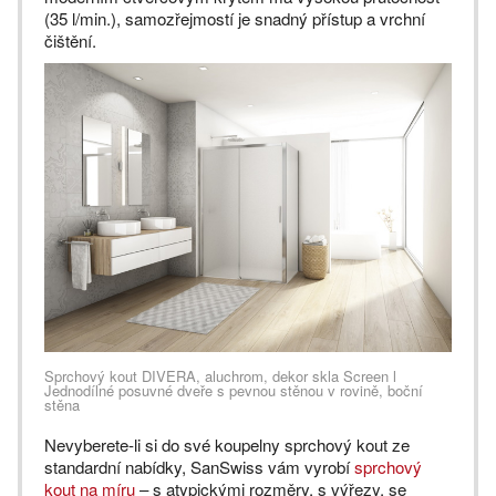
(35 l/min.), samozřejmostí je snadný přístup a vrchní
čištění.
Sprchový kout DIVERA, aluchrom, dekor skla Screen l
Jednodílné posuvné dveře s pevnou stěnou v rovině, boční
stěna
Nevyberete-li si do své koupelny sprchový kout ze
standardní nabídky, SanSwiss vám vyrobí
sprchový
kout na míru
– s atypickými rozměry, s výřezy, se